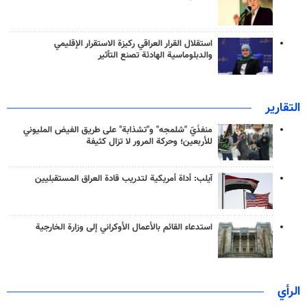
استقلال القرار العراقي ركيزة الاستقرار الإقليمي
والدبلوماسية الهادئة تصنع التأثير
التقارير
منفذَيّ "شلمجه" و"تشذابة" على طريق الفيض المليوني
للأربعين؛ وحركة المرور لا تزال كثيفة
آيلب: أداة أمريكية لتدريب قادة العراق المستقبليين
استدعاء القائم بالأعمال الأوكراني إلى وزارة الخارجية
الرأي