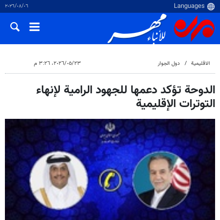
٠٦‏/٠٨‏/٢٠٢٦
الاقلیمیة
دول الجوار
٢٣‏/٠٥‏/٢٠٢٦، ٣:٢٦ م
الدوحة تؤكد دعمها للجهود الرامية لإنهاء
التوترات الإقليمية