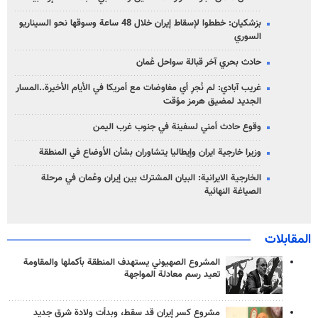
بزشكيان: خططوا لإسقاط إيران خلال 48 ساعة وسوقها نحو السيناريو
السوري
حادث بحري آخر قبالة سواحل عُمان
غريب آبادي: لم نُجرِ أي مفاوضات مع أمريكا في الأيام الأخيرة..المسار
الجديد لمضيق هرمز مؤقت
وقوع حادث أمني لسفينة في جنوب غرب اليمن
وزيرا خارجية ايران وإيطاليا يتشاوران بشأن الأوضاع في المنطقة
الخارجية الايرانية: البيان المشترك بين إيران وعُمان في مرحلة
الصياغة النهائية
المقابلات
المشروع الصهيوني يستهدف المنطقة بأكملها والمقاومة
تعيد رسم معادلة المواجهة
مشروع كسر إيران قد سقط، وبدأت ولادة شرق جديد