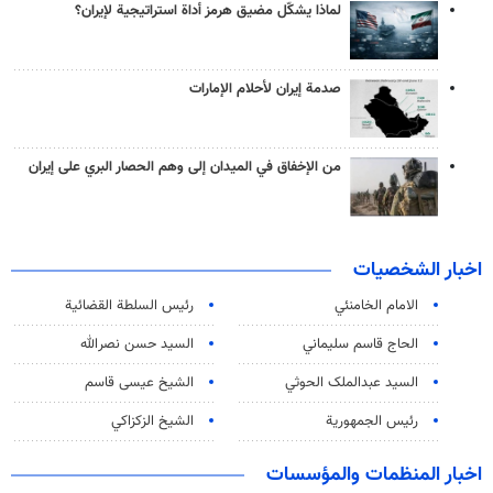
لماذا يشكّل مضيق هرمز أداة استراتيجية لإيران؟
صدمة إيران لأحلام الإمارات
من الإخفاق في الميدان إلى وهم الحصار البري على إيران
اخبار الشخصيات
الامام الخامنئي
رئیس السلطة القضائیة
الحاج قاسم سليماني
السيد حسن نصرالله
السید عبدالملک الحوثي
الشيخ عيسى قاسم
رئيس الجمهورية
الشيخ الزكزاكي
اخبار المنظمات والمؤسسات