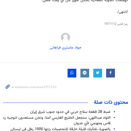
الهجمات الجوية المعادية بشكل أقوى من أي وقت مضى."
/انتهى/
رمز الخبر
1971112
جواد ماستری فراهانی
محتوى ذات صلة
ضبط 28 قطعة سلاح حربي في حدود جنوب شرق إيران
اللواء عبداللهي: سنجعل الخليج الفارسي آمنا، ونحن مستعدون لتوجيه رد
قاس وجهنمي لأي عدوان
بالصورة..تفكيك قنبلة خارقة للتحصينات زنتها 1000 رطل في لرستان