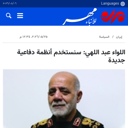
٠٦‏/٠٨‏/٢٠٢٦
إيران
السياسة
٢٥‏/٠٥‏/٢٠٢٦، ١٢:٣٤ م
اللواء عبد اللهي: سنستخدم أنظمة دفاعية
جديدة