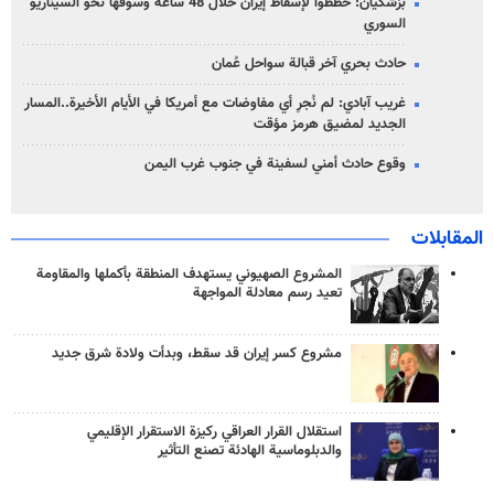
بزشكيان: خططوا لإسقاط إيران خلال 48 ساعة وسوقها نحو السيناريو
السوري
حادث بحري آخر قبالة سواحل عُمان
غريب آبادي: لم نُجرِ أي مفاوضات مع أمريكا في الأيام الأخيرة..المسار
الجديد لمضيق هرمز مؤقت
وقوع حادث أمني لسفينة في جنوب غرب اليمن
المقابلات
المشروع الصهيوني يستهدف المنطقة بأكملها والمقاومة
تعيد رسم معادلة المواجهة
مشروع كسر إيران قد سقط، وبدأت ولادة شرق جديد
استقلال القرار العراقي ركيزة الاستقرار الإقليمي
والدبلوماسية الهادئة تصنع التأثير