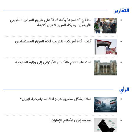
التقارير
منفذَيّ "شلمجه" و"تشذابة" على طريق الفيض المليوني
للأربعين؛ وحركة المرور لا تزال كثيفة
آيلب: أداة أمريكية لتدريب قادة العراق المستقبليين
استدعاء القائم بالأعمال الأوكراني إلى وزارة الخارجية
الرأي
لماذا يشكّل مضيق هرمز أداة استراتيجية لإيران؟
صدمة إيران لأحلام الإمارات