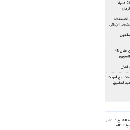
وزارة الأمن الإيرانية: اعتقال 21 عميلاً
الاستعداد
لشعب الإيراني
المسلحين
بزشكيان: خططوا لإسقاط إيران خلال 48
السوري
عُمان
ضات مع أمريكا
جديد لمضيق
 الشيخ د. عامر
مح النظام