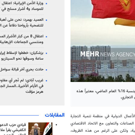
للموساد و4 أشرار مسلح في كرمان
العميد بهمرد: نحن على أهبة 
للتضحية بأرواحنا دفاعاً عن ا
اعتقال 8 من كبار الأشرار 
ومنتسبي الجماعات الإرهابية
ساعة وسوقها نحو السيناريو 
حادث بحري آخر قبالة سواحل 
غريب آبادي: لم نُجرِ أي مفاو
في الأيام الأخيرة..المسار ال
أشار نائب مدير منظمة تنمية التجارة الإيرانية، إلى نمو الصادرات إلى أوراسيا بنسبة 16% العام الماضي، معتبراً هذه
هرمز مؤقت
 التجاري.
المقابلات
أعمال الدولية في منظمة تنمية التجارة
الصناعات والتعاون مع الاتحاد الاقتصادي
قيادي حزب الدعوة
الكفيشي يقرأ ملا
منية، ولكن على الرغم من هذه الظروف،