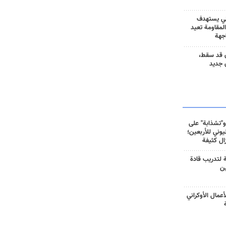
ني يستهدف
المقاومة تعيد
جهة
 قد سقط،
 جديد
و"تشذابة" على
وني للأربعين؛
زال كثيفة
ة لتدريب قادة
ين
أعمال الأوكراني