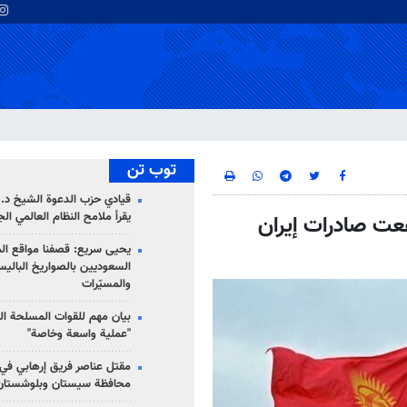
توب تن
قيادي حزب الدعوة الشيخ د. 
يقرأ ملامح النظام العالمي ال
فعت صادرات إيران
يحيى سريع: قصفنا مواقع الم
السعوديين بالصواريخ الباليس
والمسيّرات
بيان مهم للقوات المسلحة ال
"عملية واسعة وخاصة"
مقتل عناصر فريق إرهابي في
محافظة سيستان وبلوشستان