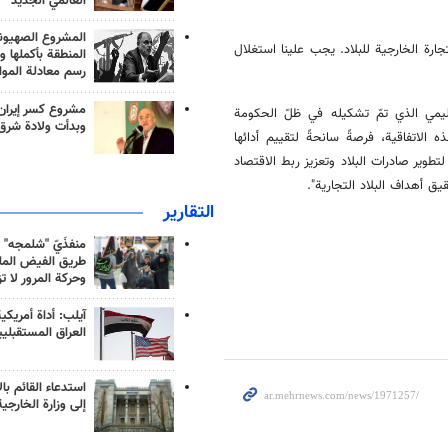
العالمي الجديد
المشروع الصهيو
جارة الخارجية للبلاد. يجب علينا استغلال
المنطقة بأكملها و
رسم معادلة الموا
مشروع كسر إيران
إقليمي الذي تمّ تشكيله في ظلّ الحكومة
وبدأت ولادة شرق
 الاتفاقية، فرصةً سانحةً لتقييم أدائها
 لتطوير صادرات البلاد وتعزيز ربط الاقتصاد
يق أهداف البلاد التجارية".
التقارير
منفذَيّ "شلمجه" 
طريق الفيض الملي
وحركة المرور لا ت
آيلب: أداة أمريكي
العراق المستقبلي
استدعاء القائم بال
إلى وزارة الخارجية