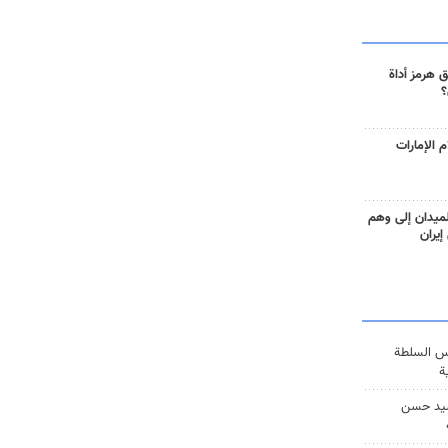
 هرمز أداة
؟
 الإمارات
ميدان إلى وهم
إيران
س السلطة
ة
يد حسن