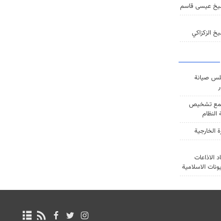
يخ عيسى قاسم
خ الزكزاكي
س صيانة
ر
ع تشخيص
النظام
ة الخارجية
د الاذاعات
يونات الاسلامية