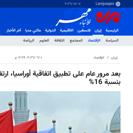
٠٧‏/٠٨‏/٢٠٢٦
الرئيسية
إيران
فلسطین
الاقلیمیة
الدولية
مالتي مدیا
آخر الأخبار
السياسة
الإقتصاد
المجتمع
الثقافة
العلوم
الرياضة
إيران
الإقتصاد
٠١‏/٠٦‏/٢٠٢٦، ١٢:٢٩ م
بعد مرور عام على تطبيق اتفاقية أوراسيا، ارت
بنسبة 16%