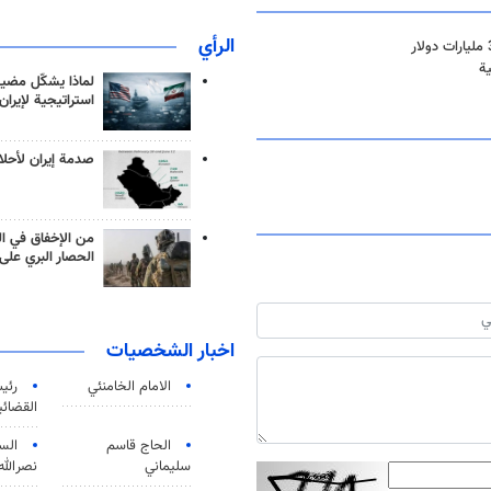
الرأي
ية
لماذا يشكّل مضيق
استراتيجية لإيران
صدمة إيران لأحلام
من الإخفاق في ال
الحصار البري على 
اخبار الشخصيات
الامام الخامنئي
رئی
القضائی
الحاج قاسم
الس
سليماني
نصرالله