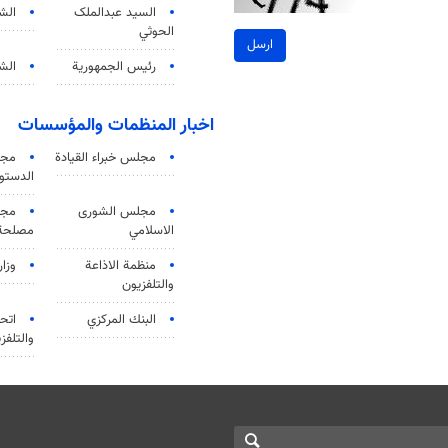
السید عبدالملک
الش
الحوثي
ارسل
رئيس الجمهورية
الشي
اخبار المنظمات والمؤسسات
مجلس خبراء القيادة
مجل
الدستو
مجلس الشورى
مجم
الاسلامي
مصلحة 
منظمة الاذاعة
وزار
والتلفزیون
البنك المركزي
اتحا
والتلفز