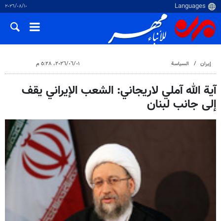
١٠‏/٠٨‏/٢٠٢٦
إيران
السياسة
٠١‏/٠٦‏/٢٠٢٦، ٥:٢٨ م
آية الله آملي لاريجاني: الشعب الإيراني يقف
إلى جانب لبنان