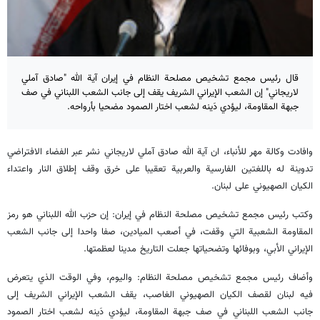
قال رئيس مجمع تشخيص مصلحة النظام في إيران آية الله "صادق آملي
لاريجاني" إن الشعب الإيراني الشريف يقف إلى جانب الشعب اللبناني في صف
جبهة المقاومة، ليؤدي دَينه لشعب اختار الصمود مضحيا بأرواحه.
وافادت وكالة مهر للأنباء، ان آية الله صادق آملي لاريجاني نشر عبر الفضاء الافتراضي
تدوينة له باللغتين الفارسية والعربية تعقيبا على خرق وقف إطلاق النار واعتداء
الكيان الصهيوني على لبنان.
وكتب رئيس مجمع تشخيص مصلحة النظام في إيران: إن حزب الله اللبناني هو رمز
المقاومة الشعبية التي وقفت، في أصعب الميادين، صفا واحدا إلى جانب الشعب
الإيراني الأبي، وبوفائها وتضحياتها جعلت التاريخ مدينا لعظمتها.
وأضاف رئيس مجمع تشخيص مصلحة النظام: واليوم، وفي الوقت الذي يتعرض
فيه لبنان لقصف الكيان الصهيوني الغاصب، يقف الشعب الإيراني الشريف إلى
جانب الشعب اللبناني في صف جبهة المقاومة، ليؤدي دَينه لشعب اختار الصمود