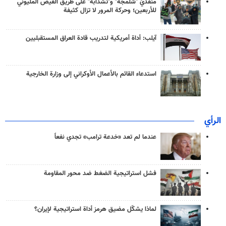
منفذَيّ "شلمجه" و"تشذابة" على طريق الفيض المليوني
للأربعين؛ وحركة المرور لا تزال كثيفة
آيلب: أداة أمريكية لتدريب قادة العراق المستقبليين
استدعاء القائم بالأعمال الأوكراني إلى وزارة الخارجية
الرأي
عندما لم تعد «خدعة ترامب» تجدي نفعاً
فشل استراتيجية الضغط ضد محور المقاومة
لماذا يشكّل مضيق هرمز أداة استراتيجية لإيران؟