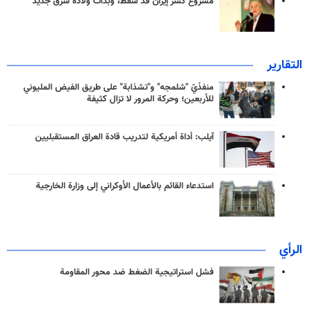
مشروع كسر إيران قد سقط، وبدأت ولادة شرق جديد
التقارير
منفذَيّ "شلمجه" و"تشذابة" على طريق الفيض المليوني
للأربعين؛ وحركة المرور لا تزال كثيفة
آيلب: أداة أمريكية لتدريب قادة العراق المستقبليين
استدعاء القائم بالأعمال الأوكراني إلى وزارة الخارجية
الرأي
فشل استراتيجية الضغط ضد محور المقاومة