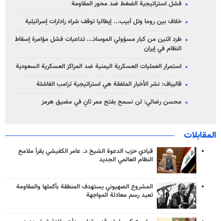
فشل استراتيجية الضغط ضد محور المقاومة
خلاف بين روما وتل أبيب... إيطاليا توقف شراء رادارات إسرائيلية
طرد اثنين من كبار مسؤولي الموساد... تداعيات فشل مؤامرة إسقاط
النظام في إيران
استمرار العمليات العسكرية اليمنية ضد المراكز العسكرية السعودية
قاليباف: نشر الأخبار الملفقة هي استراتيجية ترامب الفاشلة
محسن رضائي: لن نسمح بفتح ممر ثانٍ في مضيق هرمز
المقابلات
قيادي حزب الدعوة الشيخ د. عامر الكفيشي يقرأ ملامح
النظام العالمي الجديد
المشروع الصهيوني يستهدف المنطقة بأكملها والمقاومة
تعيد رسم معادلة المواجهة