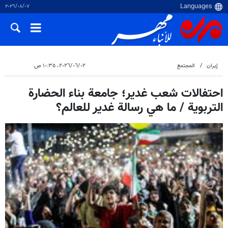
٠٧‏/٠٨‏/٢٠٢٦
إيران
المجتمع
٠٢‏/٠٦‏/٢٠٢٦، ١٠:٣٥ ص
احتفالات شعب غدير؛ جامعة بناء الحضارة
التربوية / ما هي رسالة غدير للعالم؟