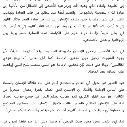
إلى الطبيعة والنقاء الذي وهبه الله. ويرمز عيد الأضحى إلى الانتقال من الأنانية إلى
عبادة الله (التضحية بالشهوات). والغدير أيضًا عيد ينطلق من قلب العبادة وتهذيب
النفس في شهر رمضان؛ حين يشكو الإنسان إلى الله في صلاة الفجر قائلًا: "اللهم
إني لا أرغب بك، لأننا لم نرَك"، وحين يعبّر عن رغبته قائلًا: "اللهم إني لا أرغب بك
في وطن كريم" لإقامة دولة تقوم على الكرامة. هذه العملية جسر يربط بين
الروحانية والعمل الاجتماعي.
في عيد الأضحى، يضحي الإنسان بشهواته الحسية ليبلغ "الطبيعة النقية"، لأن
وجود الشهوات يحول دون تحقيق الإمامة، كما قال تعالى: "لا يبلغ عهدي
الظالمين". وبناءً على ذلك، فإن تحقيق الإمامة هو أسمى منصب مُنح للنبي إبراهيم
عليه السلام بعد المحنة.
عيد الغدير هو تحوّل في العالم والمجتمع قائم على بناء علاقة الإنسان بالسماء
على أساس الإمامة والأمة. إن الإنسان الذي اتصف بفطرة رمضان، متحرراً من
الأنانية، هو عيد القرآن الكريم، الذي يطالب بحكم الدين في جميع جوانب الحياة.
لذا، فإن الإنسان الملتزم بالغدير يطالب بتحوّل الإنسان على مستوى المجتمع
والحضارة؛ أي بلوغ كمال النعمة: "اليوم أكملت لكم دينكم وأتممت عليكم نعمتي".
لذا، فإن الغدير ليس مجرد حدث تاريخي أو فاصل ديني، بل هو نقطة تحول في