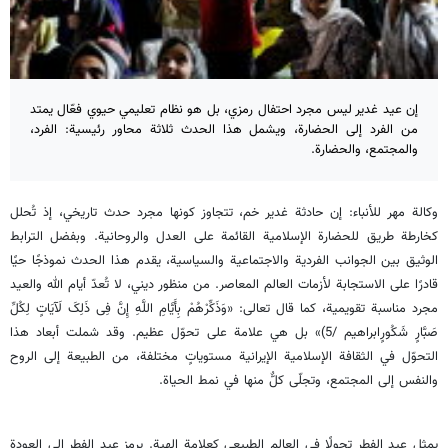
إن عيد غدير ليس مجرد احتفال رمزي، بل هو نظام تعليمي حيوي فعّال يمتد
من الفرد إلى الحضارة، ويشمل هذا الحدث ثلاثة محاور رئيسية: الفرد،
والمجتمع، والحضارة.
وكالة مهر للأنباء: إن حادثة غدير خم، تتجاوز كونها مجرد حدث تاريخي، إذ تُحلل
كخارطة طريق للحضارة الإسلامية القائمة على العدل والروحانية. وبفضل الترابط
الوثيق بين الجوانب الفردية والاجتماعية والسياسية، يقدم هذا الحدث نموذجًا حيًا
قادرًا على الاستجابة لأزمات العالم المعاصر. من منظور ديني، لا تُعدّ أيام الله والعيد
مجرد مناسبة تقويمية، كما قال تعالى: «وَذَکِّرْهُمْ بِأَیَّامِ اللَّهِ إِنَّ فِی ذَلِکَ لَآیَاتٍ لِکُلِّ
صَبَّارٍ شَکُورٍابراهیم /5)» بل هي علامة على تحوّل عظيم. وقد شملت أبعاد هذا
التحوّل في الثقافة الإسلامية الإيرانية مستوياتٍ مختلفة، من الطبيعة إلى الروح
والنفس إلى المجتمع، وتجلّى كلٌّ منها في نمط الحياة.
يمثل عيد الفطر تحولًا في العالم الطبيعي كعلامة إلهية. يرمز عيد الفطر إلى العودة