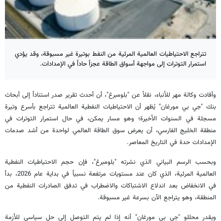
تتراجع الاحتياطيات العالمية المرئية من النفط بوتيرة غير مسبوقة، وقد يؤدي
استمرار التوترات إلى مواجهة أسواق الطاقة عجزاً حاداً في الإمدادات.
وأفادت وكالة مهر للأنباء، نقلاً عن "بلومبرغ"، أن أحدث تقرير صدر استناداً إلى أبحاث
بنك "جي بي مورغان" يُظهر أن الاحتياطيات النفطية العالمية تتراجع بأسرع وتيرة
مسجلة في السنوات الأخيرة؛ وهو مسار يمكن، في حال استمرار التوترات في
منطقة الخليج الفارسي، أن يعرض سوق الطاقة العالمي لواحدة من أشد صدمات
الإمدادات حدة في التاريخ المعاصر.
وبحسب الرسم البياني الذي نشرته "بلومبرغ"، فإن حجم الاحتياطيات النفطية
العالمية المرئية، الذي كان عند مستويات مرتفعة نسبياً في بداية عام 2026، بدأ
في الانخفاض بعد اندلاع الاشتباكات والاضطراب في تدفق الصادرات النفطية من
المنطقة، وهو يتراجع الآن بسرعة غير مسبوقة.
ويقدر محللو "جي بي مورغان" أنه إذا لم يتم التوصل إلى حل سياسي للأزمة