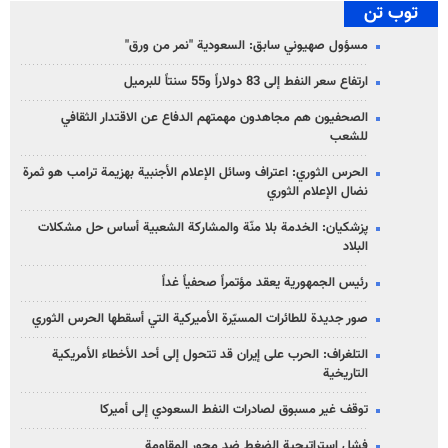
توب تن
مسؤول صهيوني سابق: السعودية "نمر من ورق"
ارتفاع سعر النفط إلى 83 دولاراً و55 سنتاً للبرميل
الصحفيون هم مجاهدون مهمتهم الدفاع عن الاقتدار الثقافي
للشعب
الحرس الثوري: اعتراف وسائل الإعلام الأجنبية بهزيمة ترامب هو ثمرة
نضال الإعلام الثوري
پزشکیان: الخدمة بلا منّة والمشاركة الشعبية أساس حل مشكلات
البلاد
رئيس الجمهورية يعقد مؤتمراً صحفياً غداً
صور جديدة للطائرات المسيّرة الأميركية التي أسقطها الحرس الثوري
التلغراف: الحرب على إيران قد تتحول إلى أحد الأخطاء الأمريكية
التاريخية
توقف غير مسبوق لصادرات النفط السعودي إلى أميركا
فشل استراتيجية الضغط ضد محور المقاومة