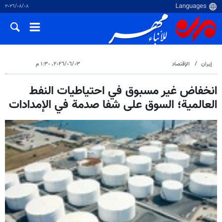
٠٨‏/٠٨‏/٢٠٢٦
إيران
الإقتصاد
٠٣‏/٠٦‏/٢٠٢٦، ١:٣٠ م
انخفاض غير مسبوق في احتياطيات النفط
العالمية؛ السوق على شفا صدمة في الإمدادات