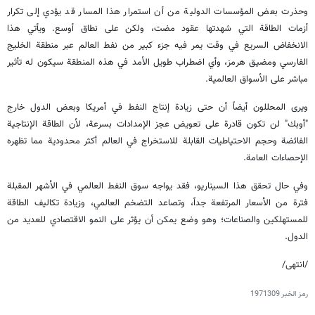
وحذرت بعض المؤسسات الدولية من أن استمرار هذا المسار قد يؤدي إلى تكرار
أزمات الطاقة التي شهدتها عقود مضت، ولكن على نطاق أوسع. ويأتي هذا
الانخفاض السريع في وقت يمر فيه جزء كبير من نفط العالم عبر منطقة الخليج
الفارسي ومضيق هرمز، وأي اضطراب طويل الأمد في هذه المنطقة سيكون له تأثير
مباشر على الأسواق العالمية.
ويرى المحللون أيضاً أن حتى زيادة إنتاج النفط في أمريكا وبعض الدول خارج
"أوبك" لن تكون قادرة على تعويض عجز الإمدادات بسرعة، لأن الطاقة الإنتاجية
الفائضة وحجم الاحتياطيات القابلة للاستخراج في العالم أكثر محدودية مما تظهره
الإحصاءات العامة.
وفي حال تحقق هذا السيناريو، فقد يواجه سوق النفط العالمي في الأشهر المقبلة
فترة من الأسعار المرتفعة جداً، وتصاعد التضخم العالمي، وزيادة تكاليف الطاقة
للمستهلكين والصناعات؛ وهو وضع يمكن أن يؤثر على النمو الاقتصادي للعديد من
الدول.
/انتهى/
رمز الخبر
1971309