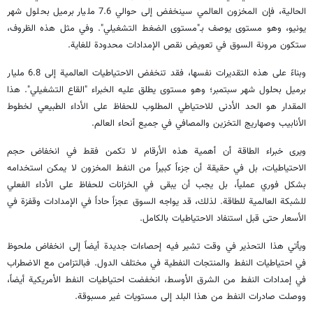
الحالية، فإن المخزون العالمي سينخفض إلى حوالي 7.6 مليار برميل بحلول شهر
يونيو، وهو مستوى يوصف بـ"مستوى الضغط التشغيلي". وفي مثل هذه الظروف،
ستكون مرونة السوق في تعويض نقص الإمدادات محدودة للغاية.
وبناءً على هذه التقديرات نفسها، فقد تنخفض الاحتياطيات العالمية إلى 6.8 مليار
برميل بحلول شهر سبتمبر؛ وهو مستوى يطلق عليه الخبراء "القاع التشغيلي". هذا
المقدار هو الحد الأدنى للاحتياطي المطلوب للحفاظ على الأداء الطبيعي لخطوط
الأنابيب وصهاريج التخزين والمصافي في جميع أنحاء العالم.
ويرى خبراء الطاقة أن أهمية هذه الأرقام لا تكمن فقط في انخفاض حجم
الاحتياطيات، بل في حقيقة أن جزءاً كبيراً من النفط المخزون لا يمكن استخدامه
بشكل فوري عملياً، بل يجب أن يبقى في الخزانات للحفاظ على الأداء الفعلي
للشبكة العالمية للطاقة. لذلك، قد يواجه السوق عجزاً حاداً في الإمدادات وقفزة في
الأسعار حتى قبل استنفاد الاحتياطيات بالكامل.
ويأتي هذا التحذير في وقت تشير فيه إحصاءات جديدة أيضاً إلى انخفاض ملحوظ
في احتياطيات النفط والمنتجات النفطية في مختلف الدول. فبالتزامن مع الاضطراب
في إمدادات النفط من الشرق الأوسط، انخفضت احتياطيات النفط الأمريكية أيضاً،
ووصلت صادرات النفط من هذا البلد إلى مستويات غير مسبوقة.