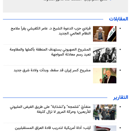
المقابلات
قيادي حزب الدعوة الشيخ د. عامر الكفيشي يقرأ ملامح
النظام العالمي الجديد
المشروع الصهيوني يستهدف المنطقة بأكملها والمقاومة
تعيد رسم معادلة المواجهة
مشروع كسر إيران قد سقط، وبدأت ولادة شرق جديد
التقارير
منفذَيّ "شلمجه" و"تشذابة" على طريق الفيض المليوني
للأربعين؛ وحركة المرور لا تزال كثيفة
آيلب: أداة أمريكية لتدريب قادة العراق المستقبليين