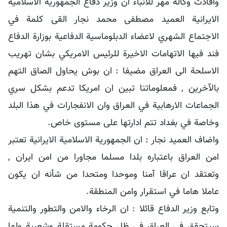
وافادت
وكالة مهر للانباء ان وزير دفاع الجمهورية الاسلامية
الايرانية العميد مصطفى محمد نجار القى كلمة في
الاجتماع الشهري لاعضاء الدبلوماسية الدفاعية بوزارة الدفاع
فند فيها الاتهامات الاخيرة للرئيس الامريكي بشان تهريب
الاسلحة الى العراق مضيفا : ان بوش يحاول الصاق التهم
بالآخرين , فمعلوماتنا تبين ان امريكا تدعم بشكل سري
الجماعات الارهابية في العراق وان الانفجارات في هذا البلد
وخاصة في بغداد تتم ادارتها على مستوى خاص.
واضاف العميد نجار : ان الجمهورية الاسلامية الايرانية تعتبر
امن العراق باعتباره بلدا مسلما مجاورا من امن ايران ,
وتعتقد ان عراقا آمنا وموحدا ومتحدا من شأنه ان يكون
عاملا هاما في استقرار وامن المنطقة.
وتابع وزير الدفاع قائلا : ان الرخاء والامن والتطور والتنمية
سيتحقق في العراق في ظل حكومة مستقلة وشعبية ولها