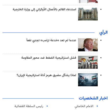
استدعاء القائم بالأعمال الأوكراني إلى وزارة الخارجية
الرأي
عندما لم تعد «خدعة ترامب» تجدي نفعاً
فشل استراتيجية الضغط ضد محور المقاومة
لماذا يشكّل مضيق هرمز أداة استراتيجية لإيران؟
اخبار الشخصيات
الامام الخامنئي
رئیس السلطة القضائیة