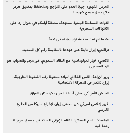
الحرس الثوري: أجبرنا العدو على التراجع وسنحتفظ بمضيق هرمز
حتى يقبل جميع شروطنا
القوات المسلحة اليمنية تستهدف مصفاة أرامكو في جيزان رداً على
الانتهاكات السعودية
عندما لم تعد «خدعة ترامب» تجدي نفعاً
عراقجي: إيران ثابتة على عهدها بالمقاومة رغم كل الضغوط
الكعبي: خيار الدبلوماسية مع النظام السعودي غير مجدٍ والصواب هو
الرد العسكري
وزير الزراعة: الأمن الغذائي للبلاد محفوظ رغم الضغوط الخارجية..
إيران تنتصر في المعركة الاقتصادية
الجيش الأمريكي يخلي قاعدة الحرير بكردستان العراق
تقرير إعلامي أميركي عن مسعى إيران لإخراج أميركا من الخليج
الفارسي
المتحدث باسم الجيش: النظام الإيراني السائد في مضيق هرمز لا
رجعة فيه