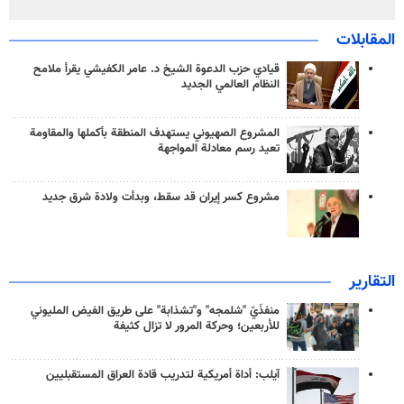
المقابلات
قيادي حزب الدعوة الشيخ د. عامر الكفيشي يقرأ ملامح
النظام العالمي الجديد
المشروع الصهيوني يستهدف المنطقة بأكملها والمقاومة
تعيد رسم معادلة المواجهة
مشروع كسر إيران قد سقط، وبدأت ولادة شرق جديد
التقارير
منفذَيّ "شلمجه" و"تشذابة" على طريق الفيض المليوني
للأربعين؛ وحركة المرور لا تزال كثيفة
آيلب: أداة أمريكية لتدريب قادة العراق المستقبليين