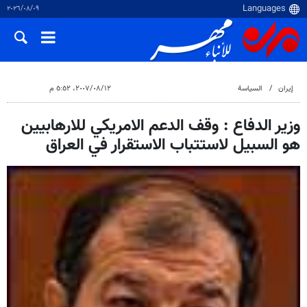
٠٩‏/٠٨‏/٢٠٢٦
إيران
السياسة
١٢‏/٠٨‏/٢٠٠٧، ٥:٥٢ م
وزير الدفاع : وقف الدعم الامريكي للارهابيين
هو السبيل لاستتباب الاستقرار في العراق