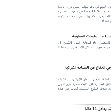
دق، اليوم في باكو بنواب رئيس وزراء روسيا
طريق للقفزة النوعية في ترانزيت شمال -
لحديدية، وتسهيل الإجراءات الجمركية،
الطاقة.
سقط من أولویات المقاومة
لسطین، زیاد النخالة، الیوم الاثنین، أن
 من سجون الاحتلال الإسرائیلی لن یسقط
ي الدفاع عن السيادة الايرانية
أعلن حجة الإسلام نصرالله بجمانفر، رئیس لجنة المادة 90 فی البرلمان الإیرانی، عن تکلیف
ائق الرسمیة التی تثبت ملکیة إیران للجزر
 بهدف الدفاع المستند قانونیًا عن هذه