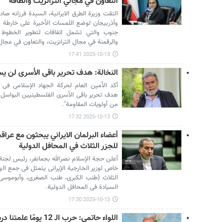
التعاون في مجالي الترانزيت والطاقة
التقت وزيرة الطرق الايرانية، السيدة فرزانه صا
وأذربيجان لوضع اللمسات الأخيرة على خارطة ال
جنوب والتي تشمل اتفاقات لتطوير الخطوط ا
والرقمنة في مجال الترانزيت، والتعاون في مجال 
2025-10-13 17:41
النخالة: هدف تحریر باقی الأسرى لن ی
أکد الأمین العام لحرکة الجهاد الإسلامی فی ف
هدف تحریر باقی الأسرى الفلسطینیین البواسل
من أولویات المقاومة".
2025-10-13 17:32
أعضاء البرلمان الايراني يبحثون مع عراقج
للجزر الثلاث في المحافل الدولية
خاص لوزیر الخارجیة الإیرانی یتمثل فی جمع الوث
الثلاث (طنب الکبرى، طنب الصغرى، وأبوموسى)،
السیادة فی المحافل الدولیة.
2025-10-13 17:30
اللواء حاتمي: حرب الـ 12 يومًا علمتنا درسًا يعادل 12 عامًا