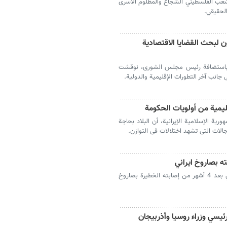
شعب الفلسطیني الشجاع والمظلوم الأسرى
الحقیقي.
ن لبحث القضايا الاقتصادية
، باستضافة رئيس مجلس الشورى، نوقشت
ى جانب آخر التطورات الإقليمية والدولية.
قلیمیة من أولویات الحکومة
یة الإسلامیة الإیرانیة، أن البلاد بحاجة
الات التی تشهد اختلالات فی التوازن.
ه بصاروخ ايراني
اعلنت وسائل الاعلام الصهيونية مقتل إسرائيلي بعد 4 أشهر من إصابته الخطيرة بصاروخ
رئيسي وزراء روسيا وأذربيجان