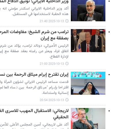
وزير الداخلية الايراني: توثيق الدفاع المقدس لمدة 12 
أكد وزير الداخلية الايراني اسكندر مؤمني انه
هذه الحقبة لاستخدامها في المستقبل.
2025-10-13 21:40
ترامب من شرم الشيخ: مفاوضات المرحلة
بصفقة مع إيران
الرئيس الأميركي، دونالد ترامب، يؤكد من شرم 
اتفاق غزة، ويعبّر عن رغبته بعقد صفقة مع إ
لإدارة القطاع.
2025-10-13 21:00
إيران تقترح إبرام ميثاق الرحمة بين نسا
قدمت مساعد الرئيس الايراني لشؤون المرأة وال
اقتراحا بإبرام "ميثاق الرحمة بين نساء العالم
إنسانية واستدامة.
2025-10-13 20:54
لاريجاني: الاستقبال المهيب للاسرى ا
الحقيقي
أکد علی لاریجاني، أمین المجلس الأعلى للأمن ا