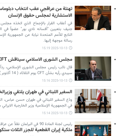
تهنئة من عراقجي عقب انتخاب دبلوماسية
الاستشارية لمجلس حقوق الإنسان
في أعقاب القرار بالإجماع الذي اتخذه مجلس 
جنيف بتعيين "أفسانه نادي بور" عضواً في ا
التابع للأمم المتحدة نيابة عن الجمهورية الإس
رسالة موجهة إليها.
2025-10-13 15:19
مجلس الشورى الاسلامي سيناقش CFT بشرطين عاجلين يوم ۱۴ أکتوبر
قال نائب رئيس مجلس الشورى الإسلامي، رداً 
سيبدي رأيه بشأن CFT يوم الثلاثاء ( 14 أكتوبر ) بشرطين عاجلين نظراً لأهمية الموضوع.
2025-10-13 15:16
السفير اللبناني في طهران يلتقي وزيرال
ودّع السفير اللبناني في طهران حسن عباس، اليو
في الجمهورية الإسلامية وزير الخارجية الايران
2025-10-13 15:14
رئيس لجنة المادة 90 في البرلمان نقلاً عن عراقجي:
ملكية إيران القطعية للجزر الثلاث ستك