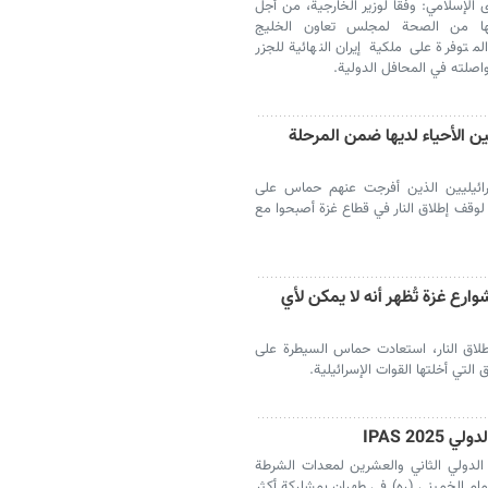
في مجلس الشورى الإسلامي: وفقا لوزير الخارجية، من أجل
ها من الصحة لمجلس تعاون الخليج
لمتوفرة على ملكية إيران النهائية للجزر
واصلته في المحافل الدولية.
ين الأحياء لديها ضمن المرحلة
سرائيليين الذين أفرجت عنهم حماس على
وقف إطلاق النار في قطاع غزة أصبحوا مع
ارع غزة تُظهر أنه لا يمكن لأي
لاق النار، استعادت حماس السيطرة على
التي أخلتها القوات الإسرائيلية.
IPAS 20
ن 13 أكتوبر، المعرض الدولي الثاني والعشرين لمعدات الشرطة
IPASS ) في مصلى الإمام الخميني (ره) في طهران بمشاركة أكثر