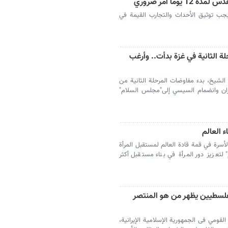
يوما أمر ضروري
 يجب توثيق الأحداث والتجارب القيمة في
 الثانية في غزة بدأت.. وأرغب
الشيخ، بدء مفاوضات المرحلة الثانية من
يران وانضمام السيسي إلى"مجلس السلام"
ء العالم
أسرة في قمة قادة العالم لمستقبل المرأة
" لتعزيز دور المرأة في بناء مستقبل أكثر
لفلسطيين يظهر من هو المنتصر
لقومي فی الجمهوریة الإسلامیة الإیرانیة،