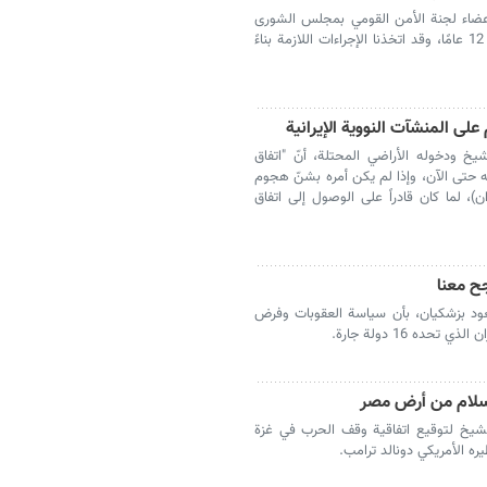
عضاء لجنة الأمن القومي بمجلس الشورى
الإسلامي: "حرب الـ 12 يومًا علمتنا درسًا يعادل 12 عامًا، وقد اتخذنا الإجراءات اللازمة بناءً
على المنشآت النووية الإيرانية
يخ ودخوله الأراضي المحتلة، أنّ "اتفاق
 حتى الآن، وإذا لم يكن أمره بشنّ هجوم
ن)، لما كان قادراً على الوصول إلى اتفاق
جح معنا
عود بزشكيان، بأن سياسة العقوبات وفرض
ده 16 دولة جارة.
لسلام من أرض مصر
لشيخ لتوقيع اتفاقية وقف الحرب في غزة
ه الأمريكي دونالد ترامب.