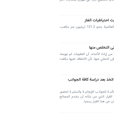
يث احتياطيات الغاز
وفقًا لأحدث الإحصاءات، تُقدر احتياطيات الغاز العالمية بنحو 121.2 تريليون متر مكعب،
لى التخلص منها
من إرادة الأعداء، أن العقوبات لم تهزمنا،
لى التخلي عنها، لأن الالتفاف عليها مكلف؛
تخذ بعد دراسة كافة الجوانب
نية للجوانب الإيجابية والسلبية لحضور
القرار الذي من شأنه أن يخدم المصالح
ن عن هذا القرار رسميا.