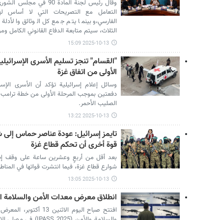
وقال رئيس لجنة المادة 90 
التعامل مع التصريحات التي لا أساس ل
الفارسي،وبينما يتم جمع كل الوثائق والأدلة ا
الثلاث، سيتم متابعة الدفاع القانوني الكامل وم
2025-10-13 15:09
"القسام" تنجز تسليم الأسرى الإسرائيلي
الأولى من اتفاق غزة
وسائل إعلام إسرائيلية تؤكد أن الأسرى الإ
دفعتين بموجب المرحلة الأولى من خطة ترامب ل
الصليب الأحمر.
2025-10-13 13:22
تايمز إسرائيل: عودة عناصر حماس إلى شو
قوة أخرى أن تحكم قطاع غزة
بعد أقل من أربعٍ وعشرين ساعة على وقف إط
شوارع قطاع غزة، فيما انتشرت قواتها في المناطق 
2025-10-13 13:05
انطلاق معرض معدات الأمن والسلامة الدولي 25
افتتح صباح اليوم الاثني
والسلامة والأمن (2025