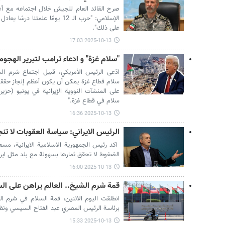
صرح القائد العام للجيش خلال اجتماعه مع أ
على ذلك".
2025-10-13 17:03
"سلام غزة" و ادعاء ترامب لتبرير الهجوم 
ادّعى الرئيس الأمريكي، قبيل اجتماع شرم الش
سلام قطاع غزة يمكن أن يكون أعظم إنجاز حققه
على المنشآت النووية الإيرانية في يونيو (حزيرا
سلام في قطاع غزة."
2025-10-13 16:36
الرئيس الايراني: سياسة العقوبات لا تن
اكد رئيس الجمهورية الاسلامية الايرانية، مس
الضغوط لا تحقق ثمارها بسهولة مع بلد مثل ايران الذي تح
2025-10-13 16:00
قمة شرم الشيخ.. العالم يراهن على ا
انطلقت اليوم الاثنين، قمة السلام في شرم ا
برئاسة الرئيس المصري عبد الفتاح السيسي ونظير
2025-10-13 15:33