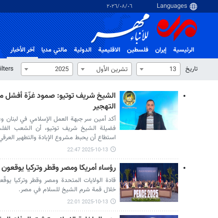
٠٦‏/٠٨‏/٢٠٢٦
الرئيسية
إيران
فلسطین
الاقلیمیة
الدولية
مالتي مدیا
آخر الأخبار
تاریخ
ilters
13
تشرين الأول
2025
الشيخ شريف توتيو: صمود غزّة أفشل مؤ
التهجير
أكد أمين سر جبهة العمل الإسلامي في لبنان و
فضيلة الشيخ شريف توتيو، أن الشعب الفلس
استطاع أن يحبط مشروع الإبادة والتطهير العرقي
2025-10-13 22:47
رؤساء أمريكا ومصر وقطر وتركيا يوقعون
قادة الولايات المتحدة ومصر وقطر وتركيا يوقّع
خلال قمة شرم الشيخ للسلام في مصر.
2025-10-13 22:01