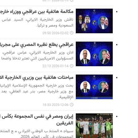
2026-02-10 08:17
مكالمة هاتفية بين عراقجي ووزراء خارج
ناقش وزير الخارجية الايراني، السيد عباس
السعودية ومصر و تركيا.
2026-02-02 09:50
عراقجي يطلع نظيره المصري على مجريا
ادان وزير الخارجية الايراني، عباس عراقجي
المسؤولين الامريكيين التي تعتبر تدخلا واضحا ف
2026-01-14 22:13
مباحثات هاتفية بين وزيري الخارجية ال
بحث وزير خارجية الجمهورية الإسلامية الإيرانية
مع وزير خارجية مصر، بدر عبد العاطي، بعد ظه
الإقليمية.
2025-12-06 18:33
إيران ومصر في نفس المجموعة بكأس الع
الفريقين
سيواجه المنتخب الوطني الايراني مع المن
المجموعات في كأس العالم 2026.