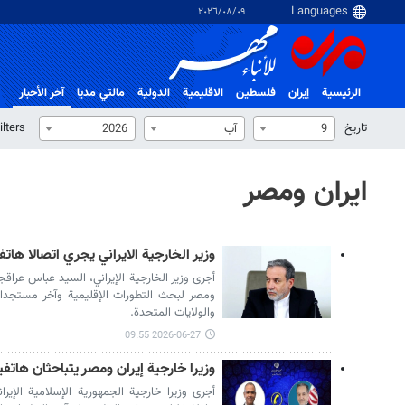
٠٩‏/٠٨‏/٢٠٢٦
الرئيسية
إيران
فلسطین
الاقلیمیة
الدولية
مالتي مدیا
آخر الأخبار
تاریخ
ilters
9
آب
2026
ايران ومصر
وزير الخارجية الايراني يجري اتصالا هات
أجرى وزير الخارجية الإيراني، السيد عباس عراقجي
ومصر لبحث التطورات الإقليمية وآخر مستجدات 
والولايات المتحدة.
2026-06-27 09:55
وزيرا خارجية إيران ومصر يتباحثان هاتفياً
أجرى وزيرا خارجية الجمهورية الإسلامية الإيران