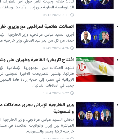
تبادلا خلاله وجهات النظر حول آخر التطورات ا
الدبلوماسية الجارية بين إيران وأمريكا بوساطة ب
2026-05-11 08:15
اتصالات هاتفية لعراقجي مع وزيري خارج
أجرى السيد عباس عراقجي، وزير الخارجية الإير
حدة، مع كل من بدر عبد العاطي وزير خارجية مصر
2026-04-26 08:49
افتتاح تاريخي؛ القاهرة وطهران على وش
تشهد العلاقات بين الجمهورية الإسلامية الإير
فتراتها. وتشير التصريحات الأخيرة لمجتبى 
الإيرانية في مصر، إلى جدية إرادة قادة البلدي
جديد في العلاقات الثنائية.
2026-02-22 13:34
وزير الخارجية الإيراني يجري محادثات مع
والسعودية
ناقش السيد عباس عراقجي، وزير الخارجية الإ
المباشرة بين إيران والولايات المتحدة في مس
خارجية تركيا ومصر والسعودية.