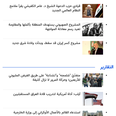
قيادي حزب الدعوة الشيخ د. عامر الكفيشي يقرأ ملامح
النظام العالمي الجديد
المشروع الصهيوني يستهدف المنطقة بأكملها والمقاومة
تعيد رسم معادلة المواجهة
مشروع كسر إيران قد سقط، وبدأت ولادة شرق جديد
التقارير
منفذَيّ "شلمجه" و"تشذابة" على طريق الفيض المليوني
للأربعين؛ وحركة المرور لا تزال كثيفة
آيلب: أداة أمريكية لتدريب قادة العراق المستقبليين
استدعاء القائم بالأعمال الأوكراني إلى وزارة الخارجية