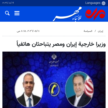
٠٩‏/٠٨‏/٢٠٢٦
إيران
السياسة
١١‏/٠٥‏/٢٠٢٦، ٨:١٥ ص
وزيرا خارجية إيران ومصر يتباحثان هاتفياً