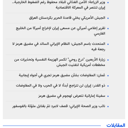
وزير الزراعة: الأمن الغذائي للبلاد محفوظ رغم الضغوط الخارجية..
إيران تنتصر في المعركة الاقتصادية
الجيش الأمريكي يخلي قاعدة الحرير بكردستان العراق
تقرير إعلامي أميركي عن مسعى إيران لإخراج أميركا من الخليج
الفارسي
المتحدث باسم الجيش: النظام الإيراني السائد في مضيق هرمز لا
رجعة فيه
زيارة الأربعين "درع روحي" لكسر الهزيمة النفسية وتحذيرات من
مخططات أمريكية لتفتيت الجيش
عُمان: المفاوضات بشأن مضيق هرمز تجري في أجواء إيجابية
ذو القدر: إيران لن تتراجع أبداً؛ لا في الحرب ولا في المفاوضات
سفينة إماراتية تتعرض لهجوم في مضيق هرمز
نائب وزير الصحة الإيراني: قصف لامِرد تمّ بقنابل ملوّثة بالفوسفور
المقابلات