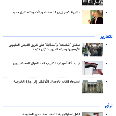
مشروع كسر إيران قد سقط، وبدأت ولادة شرق جديد
التقارير
منفذَيّ "شلمجه" و"تشذابة" على طريق الفيض المليوني
للأربعين؛ وحركة المرور لا تزال كثيفة
آيلب: أداة أمريكية لتدريب قادة العراق المستقبليين
استدعاء القائم بالأعمال الأوكراني إلى وزارة الخارجية
الرأي
فشل استراتيجية الضغط ضد محور المقاومة