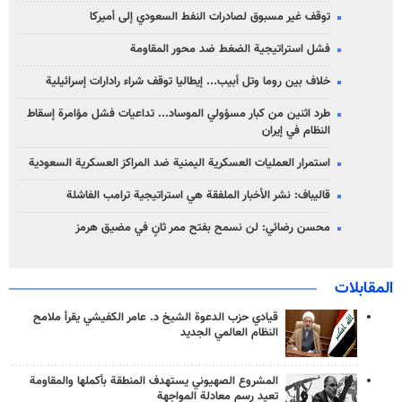
توقف غير مسبوق لصادرات النفط السعودي إلى أميركا
فشل استراتيجية الضغط ضد محور المقاومة
خلاف بين روما وتل أبيب... إيطاليا توقف شراء رادارات إسرائيلية
طرد اثنين من كبار مسؤولي الموساد... تداعيات فشل مؤامرة إسقاط
النظام في إيران
استمرار العمليات العسكرية اليمنية ضد المراكز العسكرية السعودية
قاليباف: نشر الأخبار الملفقة هي استراتيجية ترامب الفاشلة
محسن رضائي: لن نسمح بفتح ممر ثانٍ في مضيق هرمز
المقابلات
قيادي حزب الدعوة الشيخ د. عامر الكفيشي يقرأ ملامح
النظام العالمي الجديد
المشروع الصهيوني يستهدف المنطقة بأكملها والمقاومة
تعيد رسم معادلة المواجهة