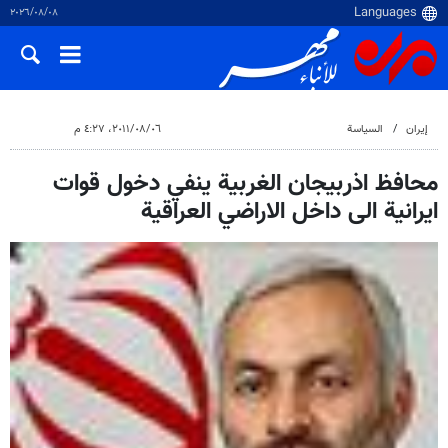
٠٨‏/٠٨‏/٢٠٢٦
إيران
السياسة
٠٦‏/٠٨‏/٢٠١١، ٤:٢٧ م
محافظ اذربيجان الغربية ينفي دخول قوات
ايرانية الى داخل الاراضي العراقية