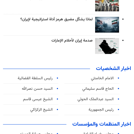
لماذا يشكّل مضيق هرمز أداة استراتيجية لإيران؟
صدمة إيران لأحلام الإمارات
اخبار الشخصيات
الامام الخامنئي
رئیس السلطة القضائیة
الحاج قاسم سليماني
السيد حسن نصرالله
السید عبدالملک الحوثي
الشيخ عيسى قاسم
رئيس الجمهورية
الشيخ الزكزاكي
اخبار المنظمات والمؤسسات
مجلس خبراء القيادة
مجلس صيانة الدستور