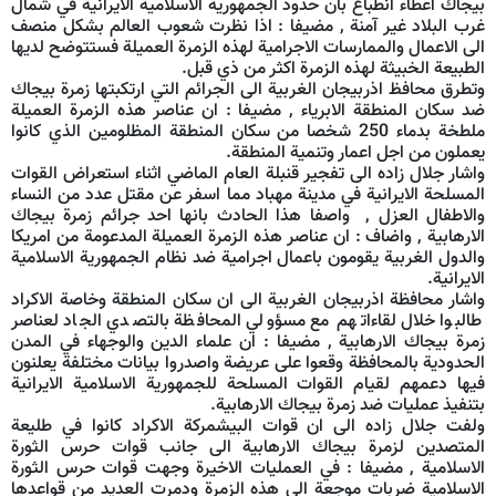
بيجاك اعطاء انطباع بان حدود الجمهورية الاسلامية الايرانية في شمال
غرب البلاد غير آمنة , مضيفا : اذا نظرت شعوب العالم بشكل منصف
الى الاعمال والممارسات الاجرامية لهذه الزمرة العميلة فستتوضح لديها
الطبيعة الخبيثة لهذه الزمرة اكثر من ذي قبل.
وتطرق محافظ اذربيجان الغربية الى الجرائم التي ارتكبتها زمرة بيجاك
ضد سكان المنطقة الابرياء , مضيفا : ان عناصر هذه الزمرة العميلة
ملطخة بدماء 250 شخصا من سكان المنطقة المظلومين الذي كانوا
يعملون من اجل اعمار وتنمية المنطقة.
واشار جلال زاده الى تفجير قنبلة العام الماضي اثناء استعراض القوات
المسلحة الايرانية في مدينة مهباد مما اسفر عن مقتل عدد من النساء
والاطفال العزل , واصفا هذا الحادث بانها احد جرائم زمرة بيجاك
الارهابية , واضاف : ان عناصر هذه الزمرة العميلة المدعومة من امريكا
والدول الغربية يقومون باعمال اجرامية ضد نظام الجمهورية الاسلامية
الايرانية.
واشار محافظة اذربيجان الغربية الى ان سكان المنطقة وخاصة الاكراد
طالبوا خلال لقاءاتهم مع مسؤولي المحافظة بالتصدي الجاد لعناصر
زمرة بيجاك الارهابية , مضيفا : ان علماء الدين والوجهاء في المدن
الحدودية بالمحافظة وقعوا على عريضة واصدروا بيانات مختلفة يعلنون
فيها دعمهم لقيام القوات المسلحة للجمهورية الاسلامية الايرانية
بتنفيذ عمليات ضد زمرة بيجاك الارهابية.
ولفت جلال زاده الى ان قوات البيشمركة الاكراد كانوا في طليعة
المتصدين لزمرة بيجاك الارهابية الى جانب قوات حرس الثورة
الاسلامية , مضيفا : في العمليات الاخيرة وجهت قوات حرس الثورة
الاسلامية ضربات موجعة الى هذه الزمرة ودمرت العديد من قواعدها