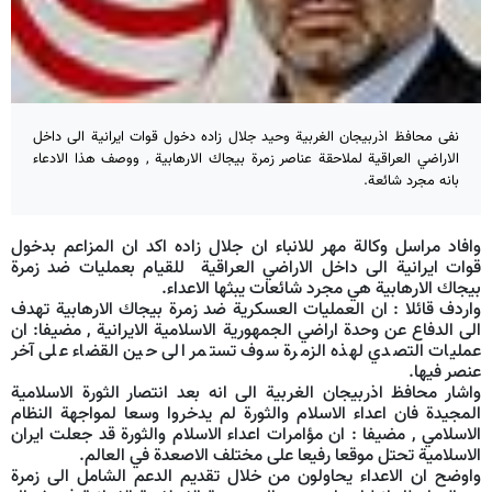
نفى محافظ اذربيجان الغربية وحيد جلال زاده دخول قوات ايرانية الى داخل
الاراضي العراقية لملاحقة عناصر زمرة بيجاك الارهابية , ووصف هذا الادعاء
بانه مجرد شائعة.
وافاد مراسل وكالة مهر للانباء ان جلال زاده اكد ان المزاعم بدخول
قوات ايرانية الى داخل الاراضي العراقية للقيام بعمليات ضد زمرة
بيجاك الارهابية هي مجرد شائعات يبثها الاعداء.
واردف قائلا : ان العمليات العسكرية ضد زمرة بيجاك الارهابية تهدف
الى الدفاع عن وحدة اراضي الجمهورية الاسلامية الايرانية , مضيفا: ان
عمليات التصدي لهذه الزمرة سوف تستمر الى حين القضاء على آخر
عنصر فيها.
واشار محافظ اذربيجان الغربية الى انه بعد انتصار الثورة الاسلامية
المجيدة فان اعداء الاسلام والثورة لم يدخروا وسعا لمواجهة النظام
الاسلامي , مضيفا : ان مؤامرات اعداء الاسلام والثورة قد جعلت ايران
الاسلامية تحتل موقعا رفيعا على مختلف الاصعدة في العالم.
واوضح ان الاعداء يحاولون من خلال تقديم الدعم الشامل الى زمرة