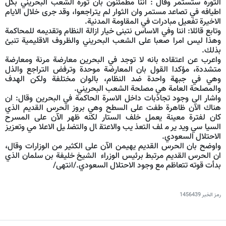
الثورة ستستمر وقال : اننا مطمئنون بان ثورة الشعب البحريني بكل
اطيافه في تصاعد مستمر وان الثوار لم يتراجعوا، وقد جرى خلال الايام
الاخيرة تفعيل مبادرات في المقاومة المدنية.
وتابع قائلا: اننا وفي الاساس نتبنى خيار ازالة النظام وتقديمه للمحاكمة
وهذا ليس امرا صعبا على الشعب البحريني والظروف الاقليمية تنبئ
بذلك.
واعرب عن اعتقاده بانه لا توجد في البحرين معارضة مرنة ومعارضة
متشددة، مؤكدا القول بان المعارضة موحدة وترفض التراجع والذل
وهي في جبهة واحدة ضد النظام، بالوان مختلفة ولكن الهدف
والمصلحة العامة هي مصلحة الشعب البحريني.
واشار الى وجود تجاذبات داخل الاسرة الحاكمة في البحرين وقال: ان
هناك الآن ظاهرة طفت على السطح وهي بروز الحرس القديم الذي
كان لفترة معينة يعمل خلف الستار لكنه ظهر الآن على المسرح
السياسي ويدير ملف التعذيب والاعتقال والتضليل الاعلامي وتعزيز
الاحتلال السعودي.
واوضح بان الحرس القديم يهيمن الآن على الكثير من الوزارات وقال،
ان الحرس القديم مرتبط برئيس الوزراء الشيخ خليفة بن سلمان الذي
بدأت قوته تتعاظم مع وجود الاحتلال السعودي./انتهى/
رمز الخبر
1456439