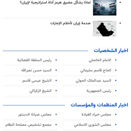
لماذا يشكّل مضيق هرمز أداة استراتيجية لإيران؟
صدمة إيران لأحلام الإمارات
اخبار الشخصيات
الامام الخامنئي
رئیس السلطة القضائیة
الحاج قاسم سليماني
السيد حسن نصرالله
السید عبدالملک الحوثي
الشيخ عيسى قاسم
رئيس الجمهورية
الشيخ الزكزاكي
اخبار المنظمات والمؤسسات
مجلس خبراء القيادة
مجلس صيانة الدستور
مجلس الشورى الاسلامي
مجمع تشخيص مصلحة النظام