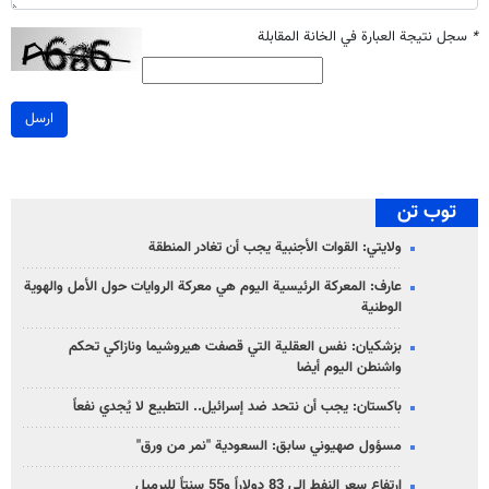
*
سجل نتيجة العبارة في الخانة المقابلة
ارسل
توب تن
ولايتي: القوات الأجنبية يجب أن تغادر المنطقة
عارف: المعركة الرئيسية اليوم هي معركة الروايات حول الأمل والهوية
الوطنية
بزشكيان: نفس العقلية التي قصفت هيروشيما ونازاكي تحكم
واشنطن اليوم أيضا
باكستان: يجب أن نتحد ضد إسرائيل.. التطبيع لا يُجدي نفعاً
مسؤول صهيوني سابق: السعودية "نمر من ورق"
ارتفاع سعر النفط إلى 83 دولاراً و55 سنتاً للبرميل