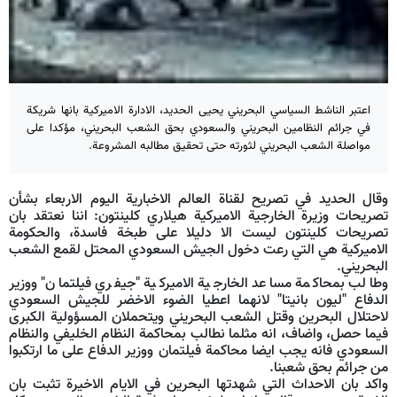
اعتبر الناشط السياسي البحريني يحيى الحديد، الادارة الاميركية بانها شريكة
في جرائم النظامين البحريني والسعودي بحق الشعب البحريني، مؤكدا على
مواصلة الشعب البحريني لثورته حتى تحقيق مطالبه المشروعة.
وقال الحديد في تصريح لقناة العالم الاخبارية اليوم الاربعاء بشأن
تصريحات وزيرة الخارجية الاميركية هيلاري كلينتون: اننا نعتقد بان
تصريحات كلينتون ليست الا دليلا على طبخة فاسدة، والحكومة
الاميركية هي التي رعت دخول الجيش السعودي المحتل لقمع الشعب
البحريني.
وطالب بمحاكمة مساعد الخارجية الاميركية "جيفري فيلتمان" ووزير
الدفاع "ليون بانيتا" لانهما اعطيا الضوء الاخضر للجيش السعودي
لاحتلال البحرين وقتل الشعب البحريني ويتحملان المسؤولية الكبرى
فيما حصل، واضاف، انه مثلما نطالب بمحاكمة النظام الخليفي والنظام
السعودي فانه يجب ايضا محاكمة فيلتمان ووزير الدفاع على ما ارتكبوا
من جرائم بحق شعبنا.
واكد بان الاحداث التي شهدتها البحرين في الايام الاخيرة تثبت بان