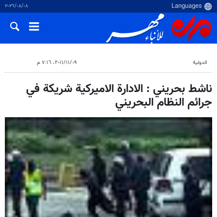
٠٨‏/٠٨‏/٢٠٢٦
الدولية
٠٩‏/١١‏/٢٠١١، ٧:١٦ م
ناشط بحريني : الادارة الاميركية شريكة في
جرائم النظام البحريني