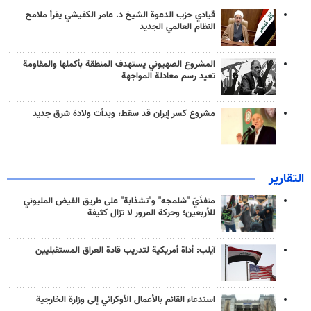
قيادي حزب الدعوة الشيخ د. عامر الكفيشي يقرأ ملامح
النظام العالمي الجديد
المشروع الصهيوني يستهدف المنطقة بأكملها والمقاومة
تعيد رسم معادلة المواجهة
مشروع كسر إيران قد سقط، وبدأت ولادة شرق جديد
التقارير
منفذَيّ "شلمجه" و"تشذابة" على طريق الفيض المليوني
للأربعين؛ وحركة المرور لا تزال كثيفة
آيلب: أداة أمريكية لتدريب قادة العراق المستقبليين
استدعاء القائم بالأعمال الأوكراني إلى وزارة الخارجية