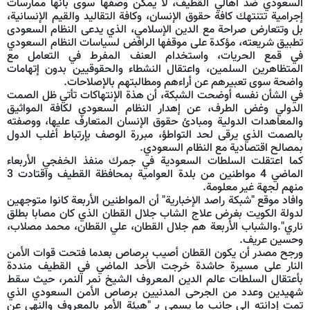
السعودي ضد أهالي القطيف، لا يمكن وصفها سوى بأنها ممارسات
إجرامية تتنتهك كافة حقوق الإنسان، وكافة التقاليد والقيم الإنسانية،
بل وتتعارض صراحة مع الدين الإسلامي، الذي يدعى النظام السعودى
تطبيق شريعته، مؤكدة على موقفها الرافض لسياسات النظام السعودي
في قمع الحريات، واستخدام العنف المفرط في التعامل مع
المتظاهرين السلمين، واعتقال النشطاء والحقوقيين بدون إتهامات
واضحة سوى تعبيرهم عن أراءهم ومطالبتهم بالإصلاحات.
في الشأن نفسه أوضحت الشبكة، أن هذة الإنتهاكات تأتي ظل الصمت
الدولي وغض الطرف، عن إهدار النظام السعودي لكافة المواثيق
والمعاهدات الدولية ومبادئ حقوق الإنسان المتعارف عليها، ووصفته
بالصمت الذي يرقى لحد التواطؤ، مبررة الوصف بإرتباط أغلب الدول
بمصالح اقتصادية مع النظام السعودي.
كما اعتقلت السلطات السعودية في جمرك منفذ الخفجي الأربعاء
الماضي 4 مواطنين من بلدة العوامية بمحافظة القطيف واقتادت 3
منهم لجهة غير معلومة.
وافاد موقع "شبكة راصد الإخبارية" أن المواطنين الأربعة كانوا متوجهين
لدولة الكويت بغرض علاج الشاب جلال القطان الذي كان مصابا بطلق
ناري".والشباب الأربعة هم جلال القطان، علي القطان، محمد مصلاب،
وحسين عريف.
ورجح مصدر أن يكون القطان أصيب برصاص بعدما فتحت قوات الأمن
النار على مسيرة حاشدة خرجت الأحد الماضي في القطيف منددة
بأعتقال السلطات عالم الدين المعروف الشيخ نمر النمر، حيث سقط
شهيدين وعدد من الجرحى المدنيين برصاص الأمن السعودي الذي
تمت إدانته الى جانب ما يسمى بـ "هيئة الأمر بالمعروف والنهي عن