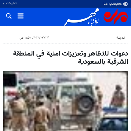
٠٧‏/٠٨‏/٢٠٢٦
الدولية
١٣‏/٠٧‏/٢٠١٢، ١١:٥٢ ص
دعوات للتظاهر وتعزيزات امنية في المنطقة
الشرقية بالسعودية