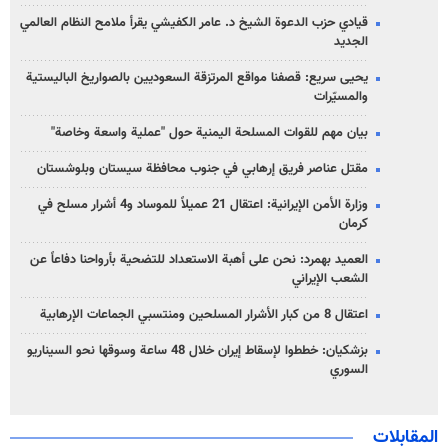
قيادي حزب الدعوة الشيخ د. عامر الكفيشي يقرأ ملامح النظام العالمي
الجديد
يحيى سريع: قصفنا مواقع المرتزقة السعوديين بالصواريخ الباليستية
والمسيّرات
بيان مهم للقوات المسلحة اليمنية حول "عملية واسعة وخاصة"
مقتل عناصر فريق إرهابي في جنوب محافظة سيستان وبلوشستان
وزارة الأمن الإيرانية: اعتقال 21 عميلاً للموساد و4 أشرار مسلح في
كرمان
العميد بهمرد: نحن على أهبة الاستعداد للتضحية بأرواحنا دفاعاً عن
الشعب الإيراني
اعتقال 8 من كبار الأشرار المسلحين ومنتسبي الجماعات الإرهابية
بزشكيان: خططوا لإسقاط إيران خلال 48 ساعة وسوقها نحو السيناريو
السوري
المقابلات