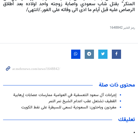
المنكر" بقتل شاب سعودي واصابة زوجته واحد اولاده بعد اطلاق
الرصاص عليه قبل أيام ما ادى الى وفاته على الفور./انتهى/
رمز الخبر
1648842
محتوى ذات صلة
إجراءات آل سعود التعسفية في العوامية ممارسات عصابات إرهابية
القطيف تشتعل عقب اعدام الشيخ نمر النمر
مغردون وباحثون: السعودية تسعى للسيطرة على نفط الكويت
تعليقك