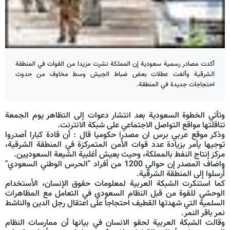
أكدت مصادر رسمية سعودية إن المملكة نشرت مزيدا من القوات في المنطقة
الشرقية وألغت عطلات بعض ضباط الجيش وسط مخاوف من حدوث
احتجاجات جديدة في المنطقة.
وتأتي الخطوة السعودية بعد انتشار دعوات إلى التظاهر يوم الجمعة
تناقلتها مواقع التواصل الاجتماعي على شبكة الانترنت.
وذكر موقع عربي برس ان مصدرا حكوميا قال : أن قادة كبارا أصدروا
توجيها يأمر بزيادة عدد قوات الأمن المتمركزة في المنطقة الشرقية،
مركز إنتاج النفط بالمملكة، وحيث يعيش أغلبية الشيعة السعوديين.
واضاف المصدر إن حوالي 1200 من أفراد "الحرس الوطني السعودي"
أُرسلوا إلى المنطقة الشرقية.
كما استنكرت الشبكة العربية لمعلومات حقوق الإنسان، الأستخدام
الوحشي للقوة من قبل النظام السعودي في التعامل مع المظاهرات
السلمية التي شهدتها القطيف احتجاجاً على اعتقال رجل الدين والناشط
نمر باقر النمر.
وقالت الشبكة العربية لحقو الانسان في بيانها أن ممارسات النظام