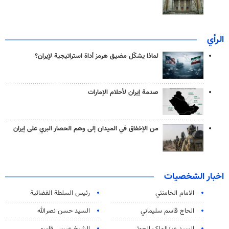
الرأي
لماذا يشكّل مضيق هرمز أداة استراتيجية لإيران؟
صدمة إيران لأحلام الإمارات
من الإخفاق في الميدان إلى وهم الحصار البري على إيران
اخبار الشخصيات
الامام الخامنئي
رئیس السلطة القضائیة
الحاج قاسم سليماني
السيد حسن نصرالله
السید عبدالملک الحوثي
الشيخ عيسى قاسم