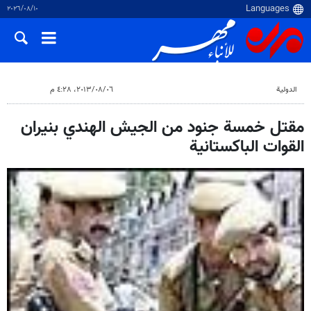
١٠‏/٠٨‏/٢٠٢٦
الدولية
٠٦‏/٠٨‏/٢٠١٣، ٤:٢٨ م
مقتل خمسة جنود من الجيش الهندي بنيران
القوات الباكستانية