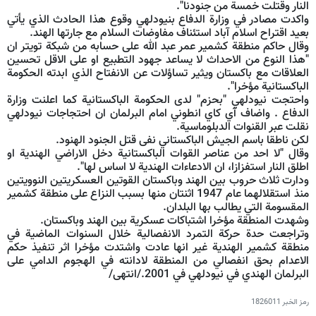
النار وقتلت خمسة من جنودنا".
واكدت مصادر في وزارة الدفاع بنيودلهي وقوع هذا الحادث الذي يأتي
بعيد اقتراح اسلام آباد استئناف مفاوضات السلام مع جارتها الهند.
وقال حاكم منطقة كشمير عمر عبد الله على حسابه من شبكة تويتر ان
"هذا النوع من الاحداث لا يساعد جهود التطبيع او على الاقل تحسين
العلاقات مع باكستان ويثير تساؤلات عن الانفتاح الذي ابدته الحكومة
الباكستانية مؤخرا".
واحتجت نيودلهي "بحزم" لدى الحكومة الباكستانية كما اعلنت وزارة
الدفاع . واضاف آي كاي انطوني امام البرلمان ان احتجاجات نيودلهي
نقلت عبر القنوات الدبلوماسية.
لكن ناطقا باسم الجيش الباكستاني نفى قتل الجنود الهنود.
وقال "لا احد من عناصر القوات الباكستانية دخل الاراضي الهندية او
اطلق النار استفزازا، ان الادعاءات الهندية لا اساس لها".
ودارت ثلاث حروب بين الهند وباكستان القوتين العسكريتين النوويتين
منذ استقلالهما عام 1947 اثنتان منها بسبب النزاع على منطقة كشمير
المقسومة التي يطالب بها البلدان.
وشهدت المنطقة مؤخرا اشتباكات عسكرية بين الهند وباكستان.
وتراجعت حدة حركة التمرد الانفصالية خلال السنوات الماضية في
منطقة كشمير الهندية غير انها عادت واشتدت مؤخرا اثر تنفيذ حكم
الاعدام بحق انفصالي من المنطقة لادانته في الهجوم الدامي على
البرلمان الهندي في نيودلهي في 2001./انتهى/
رمز الخبر
1826011