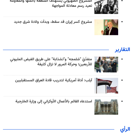
المشروع الصهيوني يستهدف المنطقة بأكملها والمقاومة
تعيد رسم معادلة المواجهة
مشروع كسر إيران قد سقط، وبدأت ولادة شرق جديد
التقارير
منفذَيّ "شلمجه" و"تشذابة" على طريق الفيض المليوني
للأربعين؛ وحركة المرور لا تزال كثيفة
آيلب: أداة أمريكية لتدريب قادة العراق المستقبليين
استدعاء القائم بالأعمال الأوكراني إلى وزارة الخارجية
الرأي