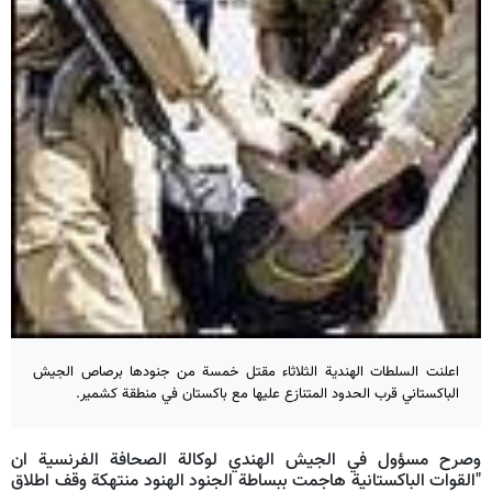
اعلنت السلطات الهندية الثلاثاء مقتل خمسة من جنودها برصاص الجيش
الباكستاني قرب الحدود المتنازع عليها مع باكستان في منطقة كشمير.
وصرح مسؤول في الجيش الهندي لوكالة الصحافة الفرنسية ان
"القوات الباكستانية هاجمت ببساطة الجنود الهنود منتهكة وقف اطلاق