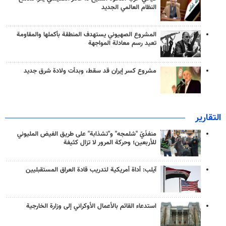
النظام العالمي الجديد
المشروع الصهيوني يستهدف المنطقة بأكملها والمقاومة
تعيد رسم معادلة المواجهة
مشروع كسر إيران قد سقط، وبدأت ولادة شرق جديد
التقارير
منفذَيّ "شلمجه" و"تشذابة" على طريق الفيض المليوني
للأربعين؛ وحركة المرور لا تزال كثيفة
آيلب: أداة أمريكية لتدريب قادة العراق المستقبليين
استدعاء القائم بالأعمال الأوكراني إلى وزارة الخارجية