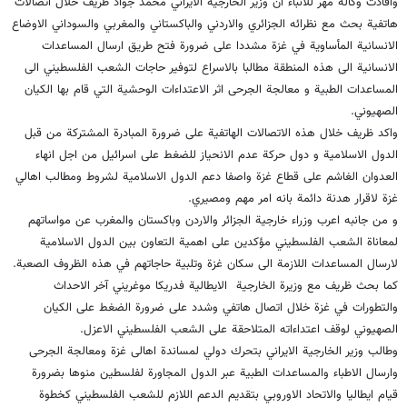
وافادت وكالة مهر للانباء ان وزير الخارجية الايراني محمد جواد ظريف خلال اتصالات
هاتفية بحث مع نظرائه الجزائري والاردني والباكستاني والمغربي والسوداني الاوضاع
الانسانية المأساوية في غزة مشددا على ضرورة فتح طريق ارسال المساعدات
الانسانية الى هذه المنطقة مطالبا بالاسراع لتوفير حاجات الشعب الفلسطيني الى
المساعدات الطبية و معالجة الجرحى اثر الاعتداءات الوحشية التي قام بها الكيان
الصهيوني.
واكد ظريف خلال هذه الاتصالات الهاتفية على ضرورة المبادرة المشتركة من قبل
الدول الاسلامية و دول حركة عدم الانحياز للضغط على اسرائيل من اجل انهاء
العدوان الغاشم على قطاع غزة واصفا دعم الدول الاسلامية لشروط ومطالب اهالي
غزة لاقرار هدنة دائمة بانه امر مهم ومصيري.
و من جانبه اعرب وزراء خارجية الجزائر والاردن وباكستان والمغرب عن مواساتهم
لمعاناة الشعب الفلسطيني مؤكدين على اهمية التعاون بين الدول الاسلامية
لارسال المساعدات اللازمة الى سكان غزة وتلبية حاجاتهم في هذه الظروف الصعبة.
كما بحث ظريف مع وزيرة الخارجية الايطالية فدريكا موغريني آخر الاحداث
والتطورات في غزة خلال اتصال هاتفي وشدد على ضرورة الضغط على الكيان
الصهيوني لوقف اعتداءاته المتلاحقة على الشعب الفلسطيني الاعزل.
وطالب وزير الخارجية الايراني بتحرك دولي لمساندة اهالى غزة ومعالجة الجرحى
وارسال الاطباء والمساعدات الطبية عبر الدول المجاورة لفلسطين منوها بضرورة
قيام ايطاليا والاتحاد الاوروبي بتقديم الدعم اللازم للشعب الفلسطيني كخطوة