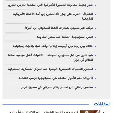
صور جديدة للطائرات المسيّرة الأميركية التي أسقطها الحرس الثوري
التلغراف: الحرب على إيران قد تتحول إلى أحد الأخطاء الأمريكية
التاريخية
توقف غير مسبوق لصادرات النفط السعودي إلى أميركا
فشل استراتيجية الضغط ضد محور المقاومة
خلاف بين روما وتل أبيب... إيطاليا توقف شراء رادارات إسرائيلية
طرد اثنين من كبار مسؤولي الموساد... تداعيات فشل مؤامرة إسقاط
النظام في إيران
استمرار العمليات العسكرية اليمنية ضد المراكز العسكرية السعودية
قاليباف: نشر الأخبار الملفقة هي استراتيجية ترامب الفاشلة
محسن رضائي: لن نسمح بفتح ممر ثانٍ في مضيق هرمز
المقابلات
قيادي حزب الدعوة الشيخ د. عامر الكفيشي يقرأ ملامح