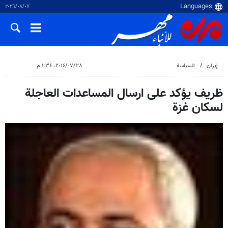
٠٧‏/٠٨‏/٢٠٢٦
إيران
السياسة
٢٨‏/٠٧‏/٢٠١٤، ١:٣٤ م
ظريف يؤكد على ارسال المساعدات العاجلة
لسكان غزة