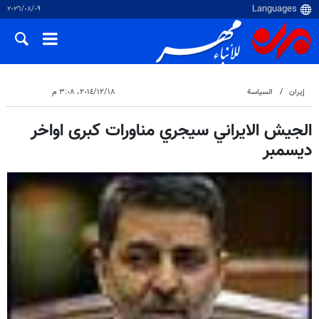
٠٩‏/٠٨‏/٢٠٢٦
إيران
السياسة
١٨‏/١٢‏/٢٠١٤، ٣:٠٨ م
الجيش الايراني سيجري مناورات كبرى اواخر
ديسمبر