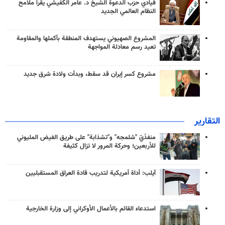
قيادي حزب الدعوة الشيخ د. عامر الكفيشي يقرأ ملامح
النظام العالمي الجديد
المشروع الصهيوني يستهدف المنطقة بأكملها والمقاومة
تعيد رسم معادلة المواجهة
مشروع كسر إيران قد سقط، وبدأت ولادة شرق جديد
التقارير
منفذَيّ "شلمجه" و"تشذابة" على طريق الفيض المليوني
للأربعين؛ وحركة المرور لا تزال كثيفة
آيلب: أداة أمريكية لتدريب قادة العراق المستقبليين
استدعاء القائم بالأعمال الأوكراني إلى وزارة الخارجية