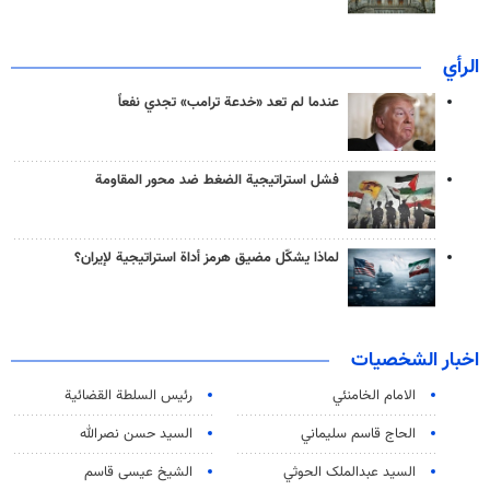
الرأي
عندما لم تعد «خدعة ترامب» تجدي نفعاً
فشل استراتيجية الضغط ضد محور المقاومة
لماذا يشكّل مضيق هرمز أداة استراتيجية لإيران؟
اخبار الشخصيات
الامام الخامنئي
رئیس السلطة القضائیة
الحاج قاسم سليماني
السيد حسن نصرالله
السید عبدالملک الحوثي
الشيخ عيسى قاسم