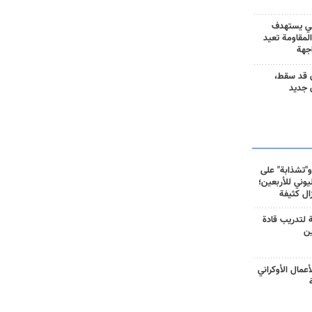
ني يستهدف
المقاومة تعيد
جهة
 قد سقط،
 جديد
و"تشذابة" على
وني للأربعين؛
زال كثيفة
ة لتدريب قادة
ين
أعمال الأوكراني