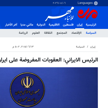
٠٦‏/٠٨‏/٢٠٢٦
الرئيسية
إيران
فلسطین
الاقلیمیة
الدولية
مالتي مدیا
آخر الأخبار
السياسة
الإقتصاد
المجتمع
الثقافة
العلوم
الرياضة
إيران
السياسة
١٣‏/٠٦‏/٢٠١٥، ٥:٠٢ م
الرئيس الايراني: العقوبات المفروضة على اير