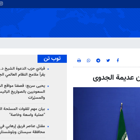
توب تن
قيادي حزب الدعوة الشيخ د. 
يقرأ ملامح النظام العالمي ال
ان عديمة الجدوى
يحيى سريع: قصفنا مواقع الم
السعوديين بالصواريخ الباليس
والمسيّرات
بيان مهم للقوات المسلحة ال
"عملية واسعة وخاصة"
مقتل عناصر فريق إرهابي في
محافظة سيستان وبلوشستان