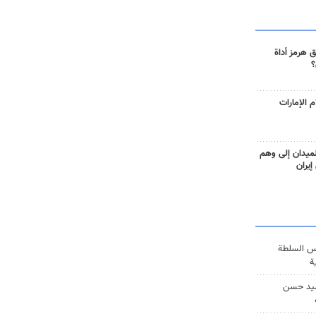
 هرمز أداة
؟
 الإمارات
ميدان إلى وهم
إيران
س السلطة
ة
يد حسن