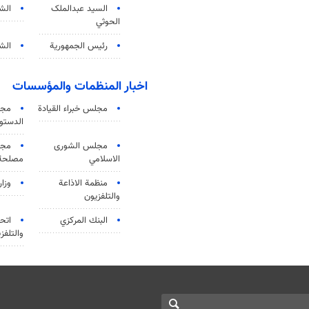
السید عبدالملک
الش
الحوثي
رئيس الجمهورية
الشي
اخبار المنظمات والمؤسسات
مجلس خبراء القيادة
مجل
الدستو
مجلس الشورى
مجم
الاسلامي
مصلحة 
منظمة الاذاعة
وزار
والتلفزیون
البنك المركزي
اتحا
والتلفز