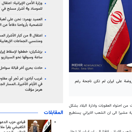
للموساد و4 أشرار مسلح في كرمان
العميد بهمرد: نحن على أهبة 
للتضحية بأرواحنا دفاعاً عن ا
اعتقال 8 من كبار الأشرار 
ومنتسبي الجماعات الإرهابية
ساعة وسوقها نحو السيناريو 
حادث بحري آخر قبالة سواحل 
غريب آبادي: لم نُجرِ أي مفاو
فروضة على ايران لم تكن ناجحة رغم
في الأيام الأخيرة..المسار ال
هرمز مؤقت
ن احتواء العقوبات وادارة البلاد بشكل
المقابلات
ة مشيرا الى ان الشعب الايراني يستطيع
قيادي حزب الدعوة
الكفيشي يقرأ ملا
ب الايراني لافتا الى ان ايران لا تبخل