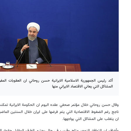
أكد رئيس الجمهورية الاسلامية الايرانية حسن روحاني ان العقوبات الم
المشاكل التي يعاني الاقتصاد الايراني منها
وقال حسن روحاني خلال مؤتمر صحفي عقده اليوم ان الحكومة الايرانية تمكنت م
ناجح رغم الضغوط الاقتصادية التي يتم فرضها على ايران خلال السنتين الماضي
ان يتغلب على المشاكل التي يواجهها.
وأضاف ان التوافق النووي متاح وقريب في حال يحترم الطرف المقابل حقوق الشع