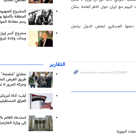
العالمي الجديد
ق اتفاق نووي جيد موضحا ان مجموعة ۵+۱ قد اتفقت اليوم مع ايران حول الاطر العامة بشأن
المشروع الصهيو
المنطقة بأكملها و
رسم معادلة الموا
ان دعمها العسكري لبعض الدول يشمل
مشروع كسر إيران
وبدأت ولادة شرق
التقارير
منفذَيّ "شلمجه" 
طريق الفيض الملي
وحركة المرور لا ت
آيلب: أداة أمريكي
العراق المستقبلي
استدعاء القائم بال
إلى وزارة الخارجية
وضات النووية