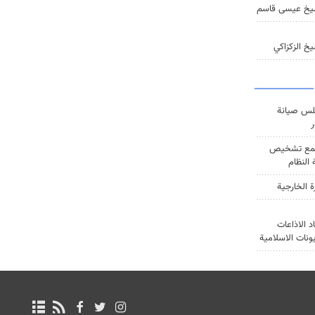
يخ عيسى قاسم
خ الزكزاكي
س صيانة
ر
ع تشخيص
النظام
ة الخارجية
د الاذاعات
يونات الاسلامية