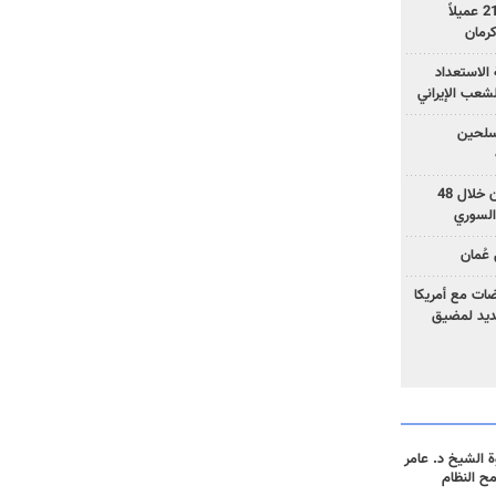
وزارة الأمن الإيرانية: اعتقال 21 عميلاً
الاستعداد
لشعب الإيراني
المسلحين
بزشكيان: خططوا لإسقاط إيران خلال 48
السوري
عُمان
ضات مع أمريكا
جديد لمضيق
 الشيخ د. عامر
مح النظام