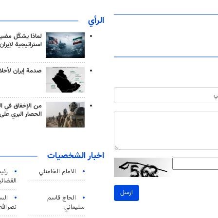
الرأي
لماذا يشكّل مضيق
استراتيجية لإيران
صدمة إيران لأحلام
من الإخفاق في ال
الحصار البري على 
اخبار الشخصيات
الامام الخامنئي
رئی
القضائی
ارسل
الحاج قاسم
الس
سليماني
نصرالله