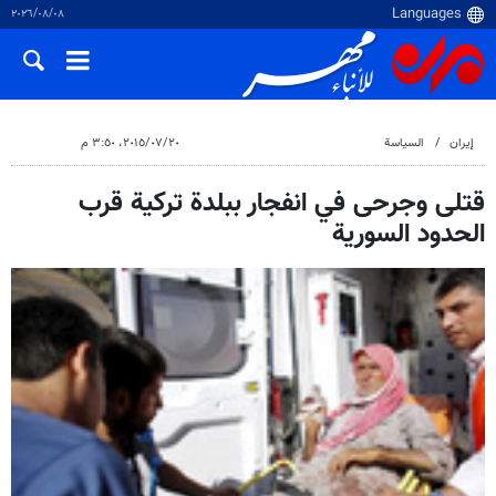
٠٨‏/٠٨‏/٢٠٢٦
إيران
السياسة
٢٠‏/٠٧‏/٢٠١٥، ٣:٥٠ م
قتلى وجرحى في انفجار ببلدة تركية قرب
الحدود السورية