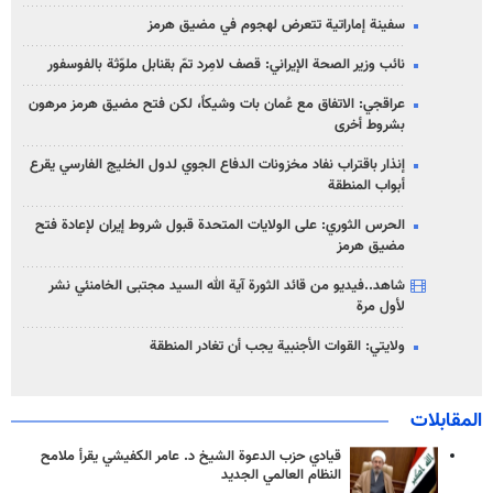
سفينة إماراتية تتعرض لهجوم في مضيق هرمز
نائب وزير الصحة الإيراني: قصف لامِرد تمّ بقنابل ملوّثة بالفوسفور
عراقجي: الاتفاق مع عُمان بات وشيكاً، لكن فتح مضيق هرمز مرهون
بشروط أخرى
إنذار باقتراب نفاد مخزونات الدفاع الجوي لدول الخليج الفارسي يقرع
أبواب المنطقة
الحرس الثوري: على الولايات المتحدة قبول شروط إيران لإعادة فتح
مضيق هرمز
شاهد..فيديو من قائد الثورة آية الله السيد مجتبى الخامنئي نشر
لأول مرة
ولايتي: القوات الأجنبية يجب أن تغادر المنطقة
المقابلات
قيادي حزب الدعوة الشيخ د. عامر الكفيشي يقرأ ملامح
النظام العالمي الجديد