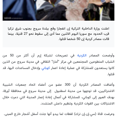
اعلنت وزارة الداخلية التركية إن انفجارا وقع ببلدة سروج بجنوب شرق تركيا
قرب الحدود مع سوريا اليوم الاثنين مما أدى إلى سقوط نحو 27 قتيلا، بينما
قالت مصادر كردية إن 50 شخصا قتلوا.
وأوضحت المصادر
الكردية
في تصريحات لشبكة إرم أن أكثر من 50 من
الشباب المتطوعين المجتمعين في مركز “أمارا” الثقافي في مدينة سروج من الذين
كانوا يستعدون للمشاركة في عملية إعادة اعمار
كوباني
وإدخال المساعدات اليها، قد
قتلوا.
وأضافت المصادر الكردية أن 300 عضو من أعضاء اتحاد جمعيات الشبيبة
الاشتراكيين، قد توجهوا من مدينة اسطنبول إلى مدينة سروج في محافظة أورفا،
بهدف العبور إلى كوباني، للمشاركة في أعمال إعادة إعمار المدينة التي دمرت خلال
الاشتباكات بين القوات الكردية وتنظيم داعش المتشدد.
وعرضت قناة (سي.إن.إن ترك) لقطات لما يبدو أنها جثث أسفل أشجار خارج المبنى.