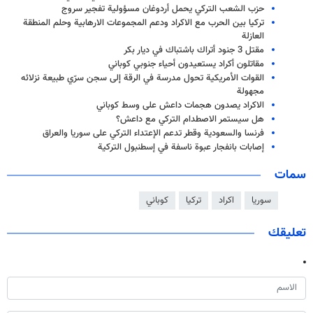
حزب الشعب التركي يحمل أردوغان مسؤولية تفجير سروج
تركيا بين الحرب مع الاكراد ودعم المجموعات الارهابية وحلم المنطقة
العازلة
مقتل 3 جنود أتراك باشتباك في ديار بكر
مقاتلون أكراد يستعيدون أحياء جنوبي كوباني
القوات الأمريكية تحول مدرسة في الرقة إلى سجن سرّي طبيعة نزلائه
مجهولة
الاكراد يصدون هجمات داعش على وسط كوباني
هل سيستمر الاصطدام التركي مع داعش؟
فرنسا والسعودية وقطر تدعم الإعتداء التركي على سوريا والعراق
إصابات بانفجار عبوة ناسفة في إسطنبول التركية
سمات
سوريا
اكراد
تركيا
كوباني
تعليقك