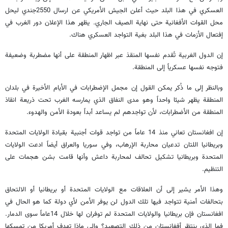
العسكري في هذا البلد حيث أعلن الجيش الأمريكي عن ارسال 2550جندي ليحل
محل القوات الأفغانية حتى نهاية الصيف الجاري. يظهر هذا الإعلان دور الغرب في
إفتعال الأزمات في هذا البلد بغية التواجد العسكري هناك.
إن الدول الغربية تُقدم نفسها المنقذ عبر اظهار المنطقة على أنها مضطربة وضعيفة
فتوجه نفسها عسكرياً إلى المنطقة.
وبالنظر إلى ما ذُكر يمكن القول إن مجمل الإضطرابات في الأيام الأخيرة في بلدان
المنطقة يظهر شيئا واحداً وهو مدى النفاق الذي يمارسه الغرب تحت ذريعة انقاذ
المنطقة من الأضطرابات، لأن تواجدهم لم يساعد أبداً بعودة الأمن والهدوء.
إن افغانستان تعاني منذ 14 عاماً من تواجد قوات أجنبية بقيادة الولايات المتحدة
وبريطانيا اللتان تدعيان محاربة الإرهاب، وفي سوريا والعراق أيضاً ادعت الولايات
المتحدة وبريطانيا تشكيل تحالف لمحاربة داعش وأنها قامت بشن هجمات على
التنظيم.
وهذا الأمر يشير إلى أن العلاقات مع الولايات المتحدة أو بريطانيا أو الالتحاق
بتحالفات أمنية تتواجد فيها تلك الدول لن يوفر الأمن لأي دولة كما هو الحال في
افغانستان فإن بريطانيا والولايات المتحدة لم توفران لها خلال 14عاماً سوى الدمار.
فما الذي ينتظر أفغانستان من ذلك التصعيد؟ وإلى ماذا تهدف أمريكا من تمسكها