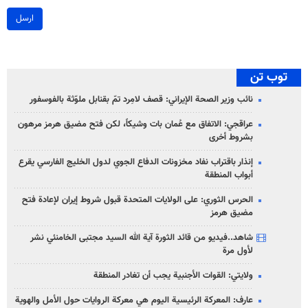
ارسل
توب تن
نائب وزير الصحة الإيراني: قصف لامِرد تمّ بقنابل ملوّثة بالفوسفور
عراقجي: الاتفاق مع عُمان بات وشيكاً، لكن فتح مضيق هرمز مرهون
بشروط أخرى
إنذار باقتراب نفاد مخزونات الدفاع الجوي لدول الخليج الفارسي يقرع
أبواب المنطقة
الحرس الثوري: على الولايات المتحدة قبول شروط إيران لإعادة فتح
مضيق هرمز
شاهد..فيديو من قائد الثورة آية الله السيد مجتبى الخامنئي نشر
لأول مرة
ولايتي: القوات الأجنبية يجب أن تغادر المنطقة
عارف: المعركة الرئيسية اليوم هي معركة الروايات حول الأمل والهوية