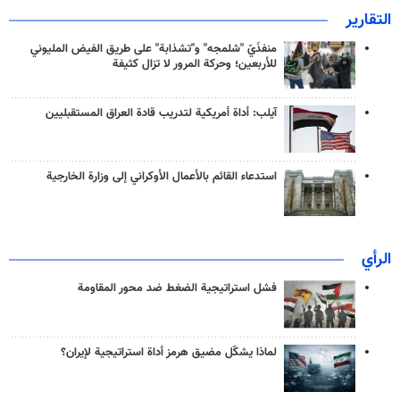
التقارير
منفذَيّ "شلمجه" و"تشذابة" على طريق الفيض المليوني
للأربعين؛ وحركة المرور لا تزال كثيفة
آيلب: أداة أمريكية لتدريب قادة العراق المستقبليين
استدعاء القائم بالأعمال الأوكراني إلى وزارة الخارجية
الرأي
فشل استراتيجية الضغط ضد محور المقاومة
لماذا يشكّل مضيق هرمز أداة استراتيجية لإيران؟