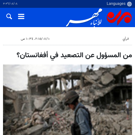
٠٨‏/٠٨‏/٢٠٢٦
الرأي
١٠‏/٠٨‏/٢٠١٥، ١٠:٣٤ ص
من المسؤول عن التصعيد في أفغانستان؟