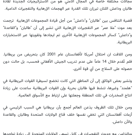
مجالات مختلفة خاصة في المجال الأمني هو من الاستراتيجيات الجديدة لقادة
طالبان وداعش اللتان تبرزان تلك القدرة عبر الهجمات الإرهابية والتفجيرات الدامية.
قضية التنافس بين "طالبان" و"داعش" من أجل قيادة المجموعات الإرهابية ترجمت
بعد موت "ملا عمر" عبر التفجيرات الإرهابية التي تشير إلى أن "طالبان" و"القاعدة"
و"داعش" كسائر المجموعات الإرهابية الأخرى تم ايجادها وتقويتها عبر الاستخبارات
البريطانية.
ومن اللافت ان احتلال أمريكا لأفغانستان عام 2001 كان بتحريض من بريطانيا.
فلم تُقدم خلال 14 عاماً على عدم تدريب الجيش الأفغاني فحسب، بل حالت دون
حصوله على السلاح من أي قوة أخرى.
وتشير بعض الوثائق إلى أن المناطق التي كانت تخضع لسيطرة القوات البريطانية في
"هلمند" وغيرها، تنشط فيها طالبان بحرية وإن القوات البريطانية ساعدت على زيادة
انتاج المخدرات في تلك المنطقة وجعلتها على ارتباط مع الأسواق العالمية.
ومن خلال تلك الظروف يذعن العالم أجمع بأن بريطانيا هي السبب الرئيسي في
أزمات أفغانستان التي تخفي نفسها خلف قناع الولايات المتحدة وطالبان والقاعدة
والآن داعش.
وبالتزامن مع حدوث التفجيرات في كابل تسعى الولايات المتحدة إلى زيادة تواجدها