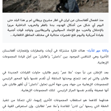
منذ انفصال أفغانستان عن ايران في اطار مشروع بريطاني لم ير هذا البلد حتى
اليوم أي شكل من أشكال الهدوء، بدءا بالفقر والحروب الداخلية مرورا
بالإحتلال والحرب مع الإتحاد السوفييتي والبريطانيين وتواجد قوات أجنبية
بقيادة أمريكية واليوم تقع تفجيرات متتالية في مختلف المناطق الافغانية...
وكالة مهر للأنباء
- هناك فكرة مشتركة في أزمات واضطرابات وإنفجارات أفغانستان
الأخيرة وهي التنافس الموجود بين "داعش" و"طالبان" من أجل قيادة المجموعات
الإرهابية.
بعد الإعلان عن نبأ موت "ملا عمر" زعيم طالبان، حاولت القيادات الجديدة في
طالبان والتي لم تعد تتمتع بوحدتها السابقة أن تُقدم نفسها بأنها المحور الرئيسي
للمجموعات الإرهابية من جهة، ومن جهة أخرى تحاول "داعش" أن تُظهر طالبان على
أنها ضعيفة وتُقدم نفسها المركز الرئيسي لتلك المجموعات الإرهابية.
هدفهما كلاهما هو استقطاب المجموعات الأخرى إليهما، لكي تتمكنا من تنفيذ
الخطة التي رسمها "بن لادن" للقاعدة و"ملا عمر" لطالبان. وإن استعراض القوة في