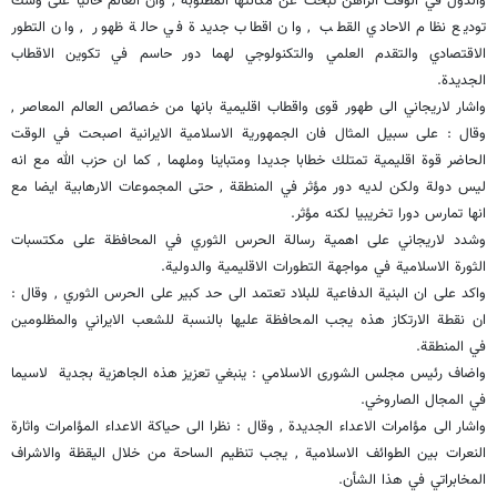
والدول في الوقت الراهن تبحث عن مكانتها المطلوبة , وان العالم حاليا على وشك
توديع نظام الاحادي القطب , وان اقطاب جديدة في حالة ظهور , وان التطور
الاقتصادي والتقدم العلمي والتكنولوجي لهما دور حاسم في تكوين الاقطاب
الجديدة.
واشار لاريجاني الى طهور قوى واقطاب اقليمية بانها من خصائص العالم المعاصر ,
وقال : على سبيل المثال فان الجمهورية الاسلامية الايرانية اصبحت في الوقت
الحاضر قوة اقليمية تمتلك خطابا جديدا ومتباينا وملهما , كما ان حزب الله مع انه
ليس دولة ولكن لديه دور مؤثر في المنطقة , حتى المجموعات الارهابية ايضا مع
انها تمارس دورا تخريبيا لكنه مؤثر.
وشدد لاريجاني على اهمية رسالة الحرس الثوري في المحافظة على مكتسبات
الثورة الاسلامية في مواجهة التطورات الاقليمية والدولية.
واكد على ان البنية الدفاعية للبلاد تعتمد الى حد كبير على الحرس الثوري , وقال :
ان نقطة الارتكاز هذه يجب المحافظة عليها بالنسبة للشعب الايراني والمظلومين
في المنطقة.
واضاف رئيس مجلس الشورى الاسلامي : ينبغي تعزيز هذه الجاهزية بجدية لاسيما
في المجال الصاروخي.
واشار الى مؤامرات الاعداء الجديدة , وقال : نظرا الى حياكة الاعداء المؤامرات واثارة
النعرات بين الطوائف الاسلامية , يجب تنظيم الساحة من خلال اليقظة والاشراف
المخابراتي في هذا الشأن.