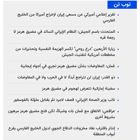
توب تن
تقرير إعلامي أميركي عن مسعى إيران لإخراج أميركا من الخليج
الفارسي
المتحدث باسم الجيش: النظام الإيراني السائد في مضيق هرمز لا
رجعة فيه
زيارة الأربعين "درع روحي" لكسر الهزيمة النفسية وتحذيرات من
مخططات أمريكية لتفتيت الجيش
عُمان: المفاوضات بشأن مضيق هرمز تجري في أجواء إيجابية
ذو القدر: إيران لن تتراجع أبداً؛ لا في الحرب ولا في المفاوضات
سفينة إماراتية تتعرض لهجوم في مضيق هرمز
نائب وزير الصحة الإيراني: قصف لامِرد تمّ بقنابل ملوّثة بالفوسفور
عراقجي: الاتفاق مع عُمان بات وشيكاً، لكن فتح مضيق هرمز مرهون
بشروط أخرى
إنذار باقتراب نفاد مخزونات الدفاع الجوي لدول الخليج الفارسي يقرع
أبواب المنطقة