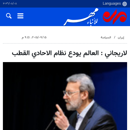
٠٨‏/٠٨‏/٢٠٢٦
إيران
السياسة
١٥‏/٠٩‏/٢٠١٥، ٩:٤١ م
لاريجاني : العالم يودع نظام الاحادي القطب