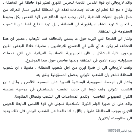
واكد لاريجاني ان قوة القدس التابعة للحرس الثوري تعتبر قوة حافظة في المنطقة ,
وقال : مع اننا نعلم ان هناك اجتماعات تعقد في المنطقة لتغيير مسار الحراك من
خلال تأجيج النعرات الطائفية , لكن يجب علينا الدفاع عن قوة القدس بكل وجودنا
, فنحن لا نريد انشاء امبراطورية في المنطقة , بل نريد الدفاع فقط عن الشعوب
المظلومة في المنطقة.
واشار الى الضجة التي اثيرت حول ما يسمى بالتحالف ضد الارهاب , معتبرا ان هذا
التحالف لم يكن له أي تأثير في التصدي للارهابيين , مضيفا: خلافا للبعض الذين
يريدون اثارة المشاكل , فان الجمهورية الاسلامية الايرانية هي التي تحملت
مسؤولية ارساء الامن في المنطقة ولديها هاجس حول هذا الموضوع.
ولفت لاريجاني الى ان قدرة ايران من اجل شعوب المنطقة , مضيفا : ان شعوب
المنطقة تشعر بان الشعب الايراني يتحمل المسؤولية وتثق به.
واشار الى الهجمة الصهيونية الوحشية الاخيرة على المسجد الاقصى , وقال : ان
الشعب الايراني وقف دوما الى جانب الشعب الفلسلطيني في مواجهة غطرسة
الكيان الصهيوني الغاصب , وتقدم المساعدات الى الشعب وفصائل المقاومة.
واكد على ان صورة الهام الثورة الاسلامية تتجلى في قوة القدس التابعة للحرس
الثوري ويجب المحافظة عليها , وقال : اذا دافعنا عن الشعب اليمني فان ذلك يعود
الى مظلوميته./انتهى/
رمز الخبر
1857665