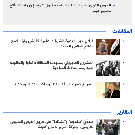
الحرس الثوري: على الولايات المتحدة قبول شروط إيران لإعادة فتح
مضيق هرمز
المقابلات
قيادي حزب الدعوة الشيخ د. عامر الكفيشي يقرأ ملامح
النظام العالمي الجديد
المشروع الصهيوني يستهدف المنطقة بأكملها والمقاومة
تعيد رسم معادلة المواجهة
مشروع كسر إيران قد سقط، وبدأت ولادة شرق جديد
التقارير
منفذَيّ "شلمجه" و"تشذابة" على طريق الفيض المليوني
للأربعين؛ وحركة المرور لا تزال كثيفة