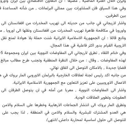
وايران خلال الفترة الماضية , مضيفا : ان التعاون الاقتصادي بين ايران واور
وفي هذا السياق فان المشاورات بين ممثلي البرلمانات , من شأنه المساعدة في
بين الطرفين.
واشار لاريجاني في جانب من حديثه الى تهريب المخدرات من افغانستان الى اور
واوروبا في مكافحة ظاهرة تهريب المخدرات من افغانستان ونقلها الى اوروبا , م
وتابع قائلا : ان الجمهورية الاسلامية الايرانية شنت حملة بلا هوادة لمنع نقل
الاروبية القيام بدور اكثر فاعلية في هذا المجال.
لهذه المفاوضات , وقال : من خلال النظرة المنطقية وتجنب طرح مطالب مبالغ
قضايا جديدة , بالامكان التوصل الى اتفاق نهائي.
من جانبه اكد رئيس لجنة لعلاقات الخارجية بالبرلمان الاوروبي المار بروك في هذ
الاعمال الاوروبيين على تعزيز التعاون مع الجمهورية الاسلامية الايرانية.
واشار الى المفاوضات النووية , معربا عن أمله في ان يتوصل الطرفان الى ا
العقوبات وتطوير العلاقات الودية.
وتطرق المار بروك الى انتشار الجماعات الارهابية وخطرها على السلام والامن ال
هي العدو المشترك للبشرية والسلام والامن في المنطقة , لذا يجب على الدو
للتوصل الى حلول اساسية لمحاربة داعش./انتهى/