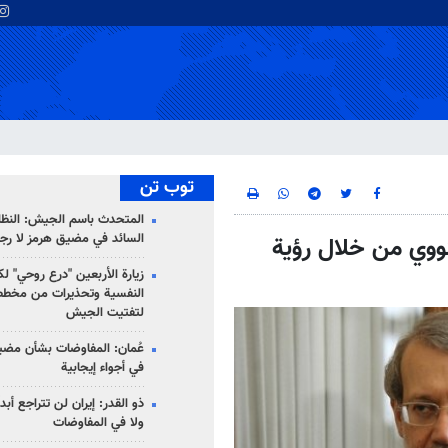
توب تن
المتحدث باسم الجيش: النظام 
السائد في مضيق هرمز لا رج
نووي من خلال رؤية
زيارة الأربعين "درع روحي" لك
النفسية وتحذيرات من مخطط
لتفتيت الجيش
عُمان: المفاوضات بشأن مضي
في أجواء إيجابية
ذو القدر: إيران لن تتراجع أبدا
ولا في المفاوضات