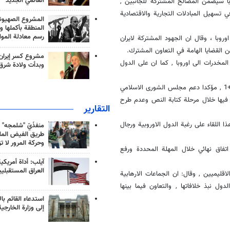
العالمي الجديد
وبا سيضمن المصالح المشتركة للجانبين ,
 تسهيل المبادلات التجارية والاقتصادية
المشروع الصهيو
المنطقة بأكملها و
رسم معادلة الموا
وبا ، وقال ان الجهود المشتركة لايران
ن القضايا الهامة في التعاون المشترك.
مشروع كسر إيران
 المخدرات الى اوروبا , كما ان على الدول
وبدأت ولادة شرق
وفي ختام اللقاء , تطرق لاريجاني الى المفاوضات النووية بين ايران ومجموعة 5+1 , مؤكدا دعم مجلس الشورى الاسلامي
 فيها خلال مرحلة كتابة النص وعدم طرح
التقارير
ا اللقاء على رغبة الدول الاوروبية ورجال
منفذَيّ "شلمجه" 
طريق الفيض الملي
وحركة المرور لا ت
تفاق نهائي خلال المهلة المحددة ورفع
آيلب: أداة أمريكي
العراق المستقبلي
اقليميين , وقال: ان الجماعات الارهابية
ل نبذ خلافاتها , والتعاون فيما بينها
استدعاء القائم بال
إلى وزارة الخارجية