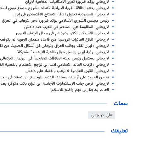
لاريجاني يؤكد ضرورة تعزيز الامكانيات الدفاعية لايران
لاريجاني يدعو الطاقة الذرية الايرانية لاعداد مشروع مصنع نووي لل
لاريجاني: السعودية تحاول اعاقة الانفتاح الاقتصادي في ايران
رئيس مجلس الشورى الاسلامي يؤكد ضرورة دحر الارهاب في العراق
لاريجاني: المقاومة هي المنتصر في الحرب ضد داعش
لاريجاني: الأمريكان نكثوا وعودهم في مجال الإتفاق النووي
لاريجاني: اقلاع الطائرات الروسية من قاعدة همدان الجوية لم يتوقف
لاريجاني : ايران تقف بجانب العراق وترفض كل أشكال الحديث عن ت
لاريجاني: رؤية ايران والمجر حيال ظاهرة الارهاب "مشتركة"
لاريجاني يستقبل رئيس لجنة العلاقات الخارجية في البرلمان البرتغالي
لاريجاني : ازمات العالم الاسلامي ادت الى تراجع الاهتمام بالقضية ال
لاريجاني: القوى العالمية لا ترغب بالقضاء على داعش
تعيين العميد علي آراسته مساعدا للدعم اللوجستي والاسناد في الجيش
لاريجاني: فرص جلب الإستثمارات الأجنبية الى ايران باتت متوفرة بعد ا
العالم بحاجة إلى فهم واضح للاسلام
سمات
علي لاريجاني
تعليقك