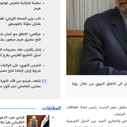
سفينة إماراتية تتعرض لهج
هرمز
نائب وزير الصحة الإيراني: قصف
بقنابل ملوّثة بالفوسفور
عراقجي: الاتفاق مع عُمان با
فتح مضيق هرمز مرهون بشر
إنذار باقتراب نفاد مخزونات ا
لدول الخليج الفارسي يقرع أب
الحرس الثوري: على الولايات
شروط إيران لإعادة فتح مضي
شاهد..فيديو من قائد الثورة آ
الى الاتفاق النووي من خلال رؤية
مجتبى الخامنئي نشر لأول مر
المقابلات
استقبل عصر السبت رئيس لجنة العلاقات
البرلمان.
قيادي حزب الدعوة
 والتجاري الجيد بين الدول الاوروبية
الكفيشي يقرأ ملا