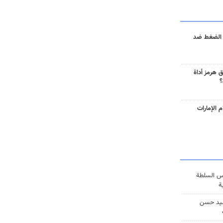
 الضغط ضد
 هرمز أداة
؟
 الإمارات
س السلطة
ة
يد حسن