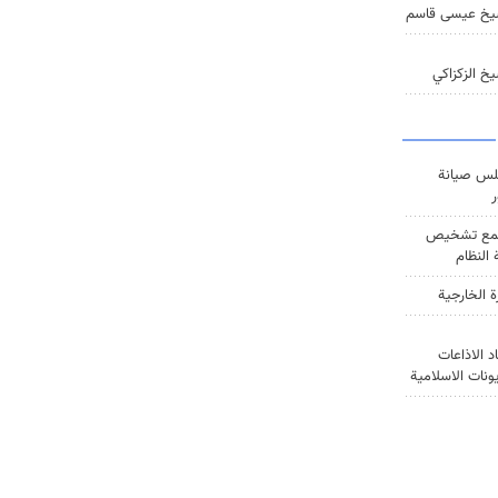
يخ عيسى قاسم
خ الزكزاكي
س صيانة
ر
ع تشخيص
النظام
ة الخارجية
د الاذاعات
يونات الاسلامية