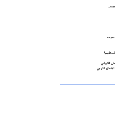
تخصيب
قسيمه
فلسطينية
 الايراني
لإتفاق النووي