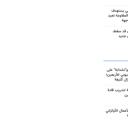
ني يستهدف
المقاومة تعيد
جهة
 قد سقط،
 جديد
و"تشذابة" على
وني للأربعين؛
زال كثيفة
ة لتدريب قادة
ين
أعمال الأوكراني