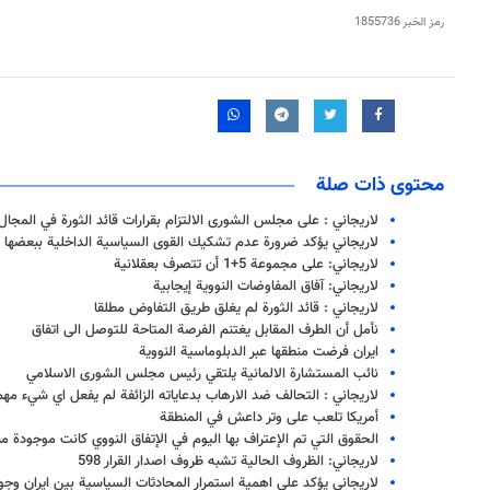
رمز الخبر
1855736
محتوى ذات صلة
لاريجاني : على مجلس الشورى الالتزام بقرارات قائد الثورة في المجال
لاريجاني يؤكد ضرورة عدم تشكيك القوى السياسية الداخلية ببعضها
لاريجاني: على مجموعة 5+1 أن تتصرف بعقلانية
لاريجاني: آفاق المفاوضات النووية إيجابية
لاريجاني : قائد الثورة لم يغلق طريق التفاوض مطلقا
نأمل أن الطرف المقابل يغتنم الفرصة المتاحة للتوصل الى اتفاق
ايران فرضت منطقها عبر الدبلوماسية النووية
نائب المستشارة الالمانية يلتقي رئيس مجلس الشورى الاسلامي
لاريجاني : التحالف ضد الارهاب بدعاياته الزائفة لم يفعل اي شيء مهم
أمريكا تلعب على وتر داعش في المنطقة
الحقوق التي تم الإعتراف بها اليوم في الإتفاق النووي كانت موجودة منذ
لاريجاني: الظروف الحالية تشبه ظروف اصدار القرار 598
لاريجاني يؤكد على اهمية استمرار المحادثات السياسية بين ايران وجو