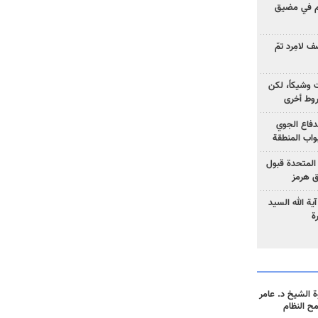
وم في مضيق
 لامِرد تمّ
ت وشيكاً، لكن
وط أخرى
لدفاع الجوي
واب المنطقة
 المتحدة قبول
ق هرمز
ية الله السيد
ة
 الشيخ د. عامر
مح النظام