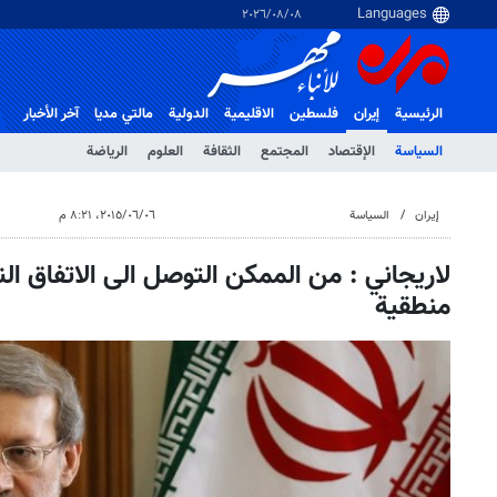
٠٨‏/٠٨‏/٢٠٢٦
الرئيسية
إيران
فلسطین
الاقلیمیة
الدولية
مالتي مدیا
آخر الأخبار
السياسة
الإقتصاد
المجتمع
الثقافة
العلوم
الرياضة
إيران
السياسة
٠٦‏/٠٦‏/٢٠١٥، ٨:٢١ م
لاريجاني : من الممكن التوصل الى الاتفاق ال
منطقية