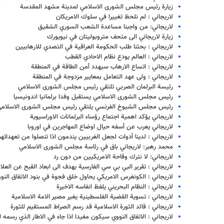
زيارة رئيس مجلس الشورى الاسلامي لمدينة مشهد المقدسة
لاريجاني : لم نلحظ تغييرا في سلوك الامريكان
لاريجاني: من واجبنا مساعدة الشعب السوري الشقيق
زيارة لاريجاني الى متحف متروبوليتان في نيويورك
لاريجاني : بحثنا طلب الحكومة العراقية في التصدي للارهابيين
لاريجاني : العالم يودع نظام الاحادي القطب
لاريجاني : اتساع الارهاب سيهدد أمن الطاقة في المنطقة
لاريجاني : ولى عهد التعامل بمعايير مزدوجة في المنطقة
رئيسة البرلمان الصربي تلتقي رئيس مجلس الشورى الاسلامي
رئيس مجلس الشورى الاسلامي يستقبل وفدا برلمانيا اندونيسيا
رئيس مجلس الشيوخ الفرنسي يلتقي رئيس مجلس الشورى الاسلامي
لاريجاني يؤكد اهمية اجتماع رؤساء البرلمانات الاوراسيوية
لاريجاني يعرب عن أسفه حيال اوضاع المهاجرين في اوروبا
لاريجاني : لدينا أدوات لجعل الغربيين يندمون اذا تنصلوا من تعهداته
محمد رهبر: لاريجاني باق في رئاسة مجلس الشورى الاسلامي
لاريجاني: لا نترك وقاحة الامريكيين من دون رد
لاريجاني : تقرير البي بي سي الفارسية يهدف الى ابعاد القبح عن العلا
لاريجاني : الكونغرس الامريكي يحاول خلق فجوة في بنود الاتفاق النو
لاريجاني : النظام البحريني يلفظ انفاسه الاخيرة
لاريجاني : تسوية القضية الفلسطينية يغير مصير الامة الاسلامية
لاريجاني : قائد الثورة الاسلامية قد رسم الصراط المستقيم للثورة
لاريجاني : الاتفاق النووي سيكون مفيدا اذا جاء في الاطار الذي رسمه ا