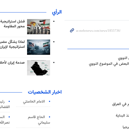
الرأي
فشل استراتيجية
محور المقاومة
لماذا يشكّل مضيق
استراتيجية لإيران
 النووي
صدمة إيران لأحلام
 البعض في الموضوع النووي
اخبار الشخصيات
الامام الخامنئي
رئی
 في العراق
القضائی
 البداية
الحاج قاسم
الس
سليماني
نصرالله
رجيا