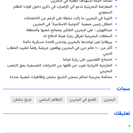
تصاعد حملة استهداف الطلبة في البحرين
المعارضة البحرينية تدعو الى الإضراب في ذكرى دخول قوات النظام
السعودي
الثورة في البحرين ما زالت نشطة على الرغم من الاخضاعات
اعتقال رئيس جمعية "التوعية الاسلامية" في البحرين
عبداللهيان : على البحرين التفكير بمصالح شعبها والمنطقة
السلطات البحرينية تعرقل زيارة هيئة الدفاع له
بريطانيا تعزز تواجدها بالبحرين وتدشن قاعدة عسكرية دائمة
أكثر من ١٠٠ عالم دين في البحرين يوقعون عريضة رفضاً لتقييد الخطاب
الديني
احتجاج الفلبنيين على زيارة اوباما
الخارجية الايرانية تعرب عن قلقها من الاجراءات التعسفية بحق الشعب
البحريني
محكمة بحرينية تحكم بسجن الشيخ سلمان وتظاهرات شعبية منددة
سمات
البحرين
القمع في البحرين
التظاهر السلمي
شيخ سلمان
تعليقك