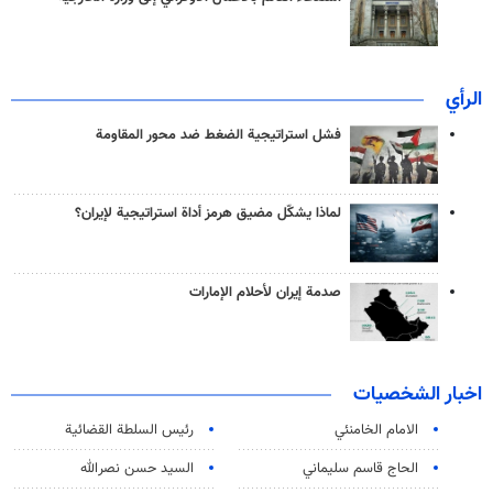
الرأي
فشل استراتيجية الضغط ضد محور المقاومة
لماذا يشكّل مضيق هرمز أداة استراتيجية لإيران؟
صدمة إيران لأحلام الإمارات
اخبار الشخصيات
الامام الخامنئي
رئیس السلطة القضائیة
الحاج قاسم سليماني
السيد حسن نصرالله