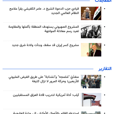
المقابلات
قيادي حزب الدعوة الشيخ د. عامر الكفيشي يقرأ ملامح
النظام العالمي الجديد
المشروع الصهيوني يستهدف المنطقة بأكملها والمقاومة
تعيد رسم معادلة المواجهة
مشروع كسر إيران قد سقط، وبدأت ولادة شرق جديد
التقارير
منفذَيّ "شلمجه" و"تشذابة" على طريق الفيض المليوني
للأربعين؛ وحركة المرور لا تزال كثيفة
آيلب: أداة أمريكية لتدريب قادة العراق المستقبليين
استدعاء القائم بالأعمال الأوكراني إلى وزارة الخارجية