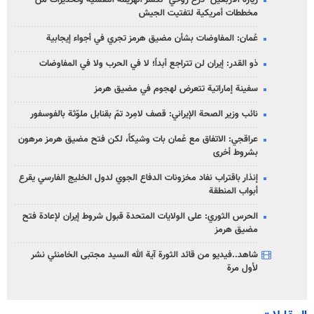
زيارة الأربعين "درع روحي" لكسر الهزيمة النفسية وتحذيرات من
مخططات أمريكية لتفتيت الجيش
عُمان: المفاوضات بشأن مضيق هرمز تجري في أجواء إيجابية
ذو القدر: إيران لن تتراجع أبداً؛ لا في الحرب ولا في المفاوضات
سفينة إماراتية تتعرض لهجوم في مضيق هرمز
نائب وزير الصحة الإيراني: قصف لامِرد تمّ بقنابل ملوّثة بالفوسفور
عراقجي: الاتفاق مع عُمان بات وشيكاً، لكن فتح مضيق هرمز مرهون
بشروط أخرى
إنذار باقتراب نفاد مخزونات الدفاع الجوي لدول الخليج الفارسي يقرع
أبواب المنطقة
الحرس الثوري: على الولايات المتحدة قبول شروط إيران لإعادة فتح
مضيق هرمز
شاهد..فيديو من قائد الثورة آية الله السيد مجتبى الخامنئي نشر
لأول مرة