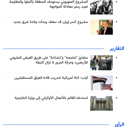
المشروع الصهيوني يستهدف المنطقة بأكملها والمقاومة
تعيد رسم معادلة المواجهة
مشروع كسر إيران قد سقط، وبدأت ولادة شرق جديد
التقارير
منفذَيّ "شلمجه" و"تشذابة" على طريق الفيض المليوني
للأربعين؛ وحركة المرور لا تزال كثيفة
آيلب: أداة أمريكية لتدريب قادة العراق المستقبليين
استدعاء القائم بالأعمال الأوكراني إلى وزارة الخارجية
الرأي