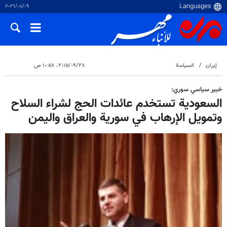
٠٩‏/٠٨‏/٢٠٢٦
إيران
السياسة
٢٨‏/٠٩‏/٢٠١٥، ١٠:٥٨ ص
خبير سياسي سوري:
السعودية تستخدم عائدات الحج لشراء السلاح
وتمويل الإرهاب في سورية والعراق واليمن