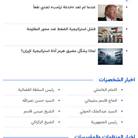
عندما لم تعد «خدعة ترامب» تجدي نفعاً
فشل استراتيجية الضغط ضد محور المقاومة
لماذا يشكّل مضيق هرمز أداة استراتيجية لإيران؟
اخبار الشخصيات
الامام الخامنئي
رئیس السلطة القضائیة
الحاج قاسم سليماني
السيد حسن نصرالله
السید عبدالملک الحوثي
الشيخ عيسى قاسم
رئيس الجمهورية
الشيخ الزكزاكي
اخبار المنظمات والمؤسسات