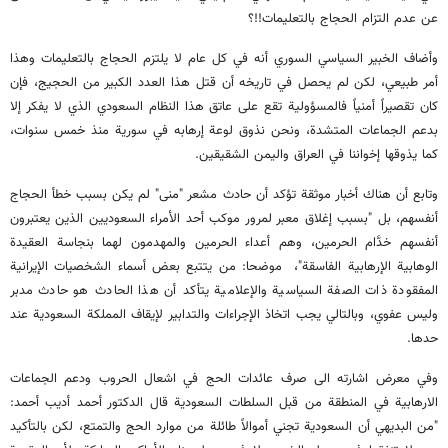
عن عدم التزام الحجاج بالتعليمات!!؟
وأضاف الخبير السياسي السوري أنه في كل عام لا يلتزم الحجاج بالتعليمات وهذا
أمر طبيعي، لكن لم يحصل في تاريخه أن قتل هذا العدد الكبير من الحجيج، فإن
كان تقصيراً أمنياً فالمسؤولية تقع على عاتق هذا النظام السعودي الذي لا يفكر إلا
بدعم الجماعات المتشدة، ونحن نذوق لوعة إرهابه في سورية منذ خمس سنوات،
كما يذوقها إخواننا في العراق واليمن الشقيقين.
وتابع أن هناك أخبار موثقة تؤكد أن حادث مشعر "منى" لم يكن بسبب خطأ الحجاج
أنفسهم، بل "بسبب إغلاق معبر لمرور موكب أحد الأمراء السعوديين الذين يعتبرون
أنفسهم خدَّام الحرمين، وهم أعداء الحرمين والمهدمون لهما بنجاسة العقيدة
الوهابية الإرهابية الفاسقة"، موضحا: من يتتبع بعض أسماء الشخصيات الإيرانية
المفقودة ذات الصفة السياسية والإعلامية يتأكد أن هذا الحادث هو حادث مدبر
وليس عفوي، وبالتالي يجب اتخاذ الإجراءات والتدابير لإيقاف المملكة السعودية عند
حدها.
وفي معرض اشارته الى صرف عائدات الحج في اشعال الحروب ودعم الجماعات
الارهابية في المنطقة من قبل السلطات السعودية قال الدكتور أحمد أديب أحمد:
"من البديهي أن السعودية تجني أموالاً طائلة من موارد الحج والتمتع، لكن بالتأكيد