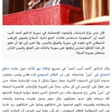
قال مدير مركز الدراسات والبحوث الإحصائية في سورية الدكتور أحمد أديب
أحمد أن "السعودية تستخدم عائدات الحج لشراء السلاح وتمويل الإرهاب
الشيطاني الذي تقوده في سورية والعراق واليمن، وإلا فمن أين لها أن تنفق
كل هذا الإنفاق لتمارس إرهابها على سورية وكذلك على العراق واليمن اللذان
يتمتعان بعروبة أصيلة".
وأكد الدكتور "أحمد أديب أحمد" في تصريح ل
وكالة مهر للأنباء
حول حادث
تدافع
الحجاج
في "منى" وتداعياته على ان
النظام السعودي
لقد طغى وتجبر، وتجاوز
حدوده كثيراً في السنوات الأخيرة، وصار دموياً بشكل لا يمت للإنسانية بصلة، حتى
صار خطراً على الإنسان في كل مكان، وعاراً على العروبة والإسلام، فالمجزرة البشعة
في "منى" والتي راح ضحيتها مئات من الحجاج الذين ذهبوا ليؤدوا فريضة افترضها
الله سبحانه وفق حدود معرفتهم، وكل منهم يحمل عقيدته ومذهبه وانتماءه
واستطاعته وقوميته، لكنهم اجتمعوا على اختلافهم وماتوا على اختلافهم، بيد غادرة
هي اليد الشيطانية للنظام السعودي ، ثم يأتي علينا ليبرر فيدعي أن الحادث ناشئ