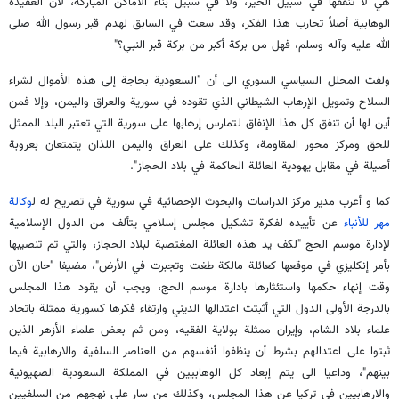
هي لا تنفقها في سبيل الخير، ولا في سبيل بناء الأماكن المباركة، لأن العقيدة
الوهابية أصلاً تحارب هذا الفكر، وقد سعت في السابق لهدم قبر رسول الله صلى
الله عليه وآله وسلم، فهل من بركة أكبر من بركة قبر النبي؟"
ولفت المحلل السياسي السوري الى أن "السعودية بحاجة إلى هذه الأموال لشراء
السلاح وتمويل الإرهاب الشيطاني الذي تقوده في سورية والعراق واليمن، وإلا فمن
أين لها أن تنفق كل هذا الإنفاق لتمارس إرهابها على سورية التي تعتبر البلد الممثل
للحق ومركز محور المقاومة، وكذلك على العراق واليمن اللذان يتمتعان بعروبة
أصيلة في مقابل يهودية العائلة الحاكمة في بلاد الحجاز".
كما و أعرب مدير مركز الدراسات والبحوث الإحصائية في سورية في تصريح له ل
وكالة
مهر للأنباء
عن تأييده لفكرة تشكيل مجلس إسلامي يتألف من الدول الإسلامية
لإدارة موسم الحج "لكف يد هذه العائلة المغتصبة لبلاد الحجاز، والتي تم تنصيبها
بأمر إنكليزي في موقعها كعائلة مالكة طغت وتجبرت في الأرض"، مضيفا "حان الآن
وقت إنهاء حكمها واستئثارها بادارة موسم الحج، ويجب أن يقود هذا المجلس
بالدرجة الأولى الدول التي أثبتت اعتدالها الديني وارتقاء فكرها كسورية ممثلة باتحاد
علماء بلاد الشام، وإيران ممثلة بولاية الفقيه، ومن ثم بعض علماء الأزهر الذين
ثبتوا على اعتدالهم بشرط أن ينظفوا أنفسهم من العناصر السلفية والارهابية فيما
بينهم"، وداعيا الى يتم إبعاد كل الوهابيين في المملكة السعودية الصهيونية
والارهابيين في تركيا عن هذا المجلس، وكذلك من سار على نهجهم من السلفيين