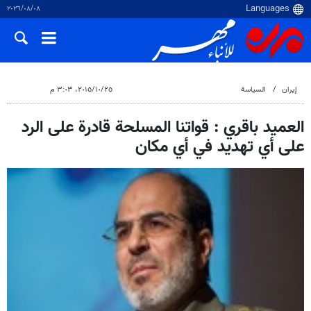
٠٨‏/٠٨‏/٢٠٢٦
إيران
السياسة
٢٥‏/١٠‏/٢٠١٥، ٣:٠٣ م
العميد باقري : قواتنا المسلحة قادرة على الرد
على أي تهديد في أي مكان