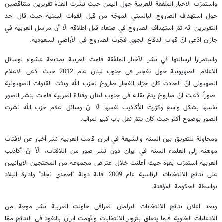
واستمرّت الاخبار الملفقة للعربية حول اليمن حيث نشرت القناة تقريرين متناقضين
حول استهداف الصاروخ البالستي الموجّه من قبل القوات اليمنية حيث قال احد
التقريرين انّه تمّ استهداف الصاروخ في صنعاء قبل اطلاقه الّا أن مراسل العربية في
جازان ادّعى انّ قوات الدفاع الجوي فجّرت الصاروخ فى الأراضي السعودية.
واستمراراً لرسالتها في نشر الأخبار الملفّقة قامت العربية بمتابعة عشواء لوسائل
الاعلام الصهيونية حول تفجير في جنوب لبنان عام 2012 حيث ادّعى الاعلام
الصهيوني انّ الحادث كان جرّاء انفجار صاروخ لحزب الله وبثت القنوات الصهيونية
صوراً ادّعت انّ صاروخ يتمّ نقله في جنوب لبنان وقناة العربية قامت بنشر الصور
نفسها بشكل واسع وكرّرت الأكاذيب نفسها الّا انّ وسائل اعلام حزب الله نشرت
الصور بوضوح أكثر حيث كان يتمّ نقل باب كبير لمرآب.
ومحاولة للتفريق بين السنة والشيعة في ايران قامت العربية نشر أخبار عن لافتات
موهنة إلى العلماء السنة في ايران دون نشر صور من اللافتات، الّأ انّ أكاذيب
العربية استمرّت بقوة حيث أعلنت خلال اعتراض مجموعة من المحتجين الايرانيين
على نتائج الانتخابات الرئاسية عام 2009 اقالة دولة "احمدي نجاد" وادارة البلاد
بواسطة الحكومة المؤقتة.
وبعد اعلان نتائج الانتخابات البرلمان العراقي حاولت العربية نشر موجة من
الادعاءات الخاوية فيما يتعلق بتزوير الانتخابات واتّهمت ايران بالنفوذ في النتائج ممّا