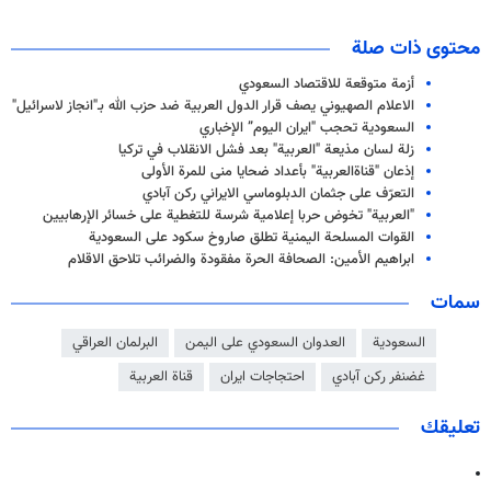
محتوى ذات صلة
أزمة متوقعة للاقتصاد السعودي
الاعلام الصهيوني يصف قرار الدول العربية ضد حزب الله بـ"انجاز لاسرائيل"
السعودية تحجب "ايران اليوم” الإخباري
زلة لسان مذيعة "العربية" بعد فشل الانقلاب في تركيا
إذعان "قناةالعربية" بأعداد ضحايا منى للمرة الأولى
التعرّف على جثمان الدبلوماسي الايراني ركن آبادي
"العربية" تخوض حربا إعلامية شرسة للتغطية على خسائر الإرهابيين
القوات المسلحة اليمنية تطلق صاروخ سكود على السعودية
ابراهيم الأمين: الصحافة الحرة مفقودة والضرائب تلاحق الاقلام
سمات
السعودية
العدوان السعودي على اليمن
البرلمان العراقي
غضنفر ركن آبادي
احتجاجات ايران
قناة العربية
تعليقك