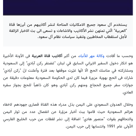
يستخدم آل سعود جميع الامكانيات المتاحة لنشر أكاذيبهم من أبرزها قناة
"العربية" الّتي تمتهن نشر الأكاذيب والاشاعات و تسعى الى بث الاخبار الزائفة
لأجل استقطاب المخاطبين وتنفيذ سياسات نظام آل سعود.
وحسب ما أفادت
وكالة مهر للأنباء
، من أكبر
أكاذيب قناة العربية
فى الآونة الأخيرة
هو انكار دخول السفير الايراني السابق في لبنان "غضنفر ركن آبادي" إلى السعودية
ومشاركته في مناسك الحج الّا انّها غيّرت موقفها بعد فترة وأعلنت انّ "ركن آبادي"
شارك فى الحج بهوية مزورة فيما كان لدى الحكومة السعودية معلومات دقيقة عن
جوازات سفر جميع الحجاج ومنهم ركن آبادي وهو كان ذاهباً للحج بجواز سفره
العادي.
وخلال العدوان السعودي على اليمن بذل مدراء هذه القناة قصارى جهودهم لاخفاء
هزائم السعودية حيث قاموا ببث أخبار مزوّرة عن انفصال عدد من ثوار اليمن
والتحاقهم بقوات "منصور هادي" اضافة إلى نشر لقطات من حرب الخليج الفارسي
الأولى عام 1991 وانتسابها إلى حرب اليمن.