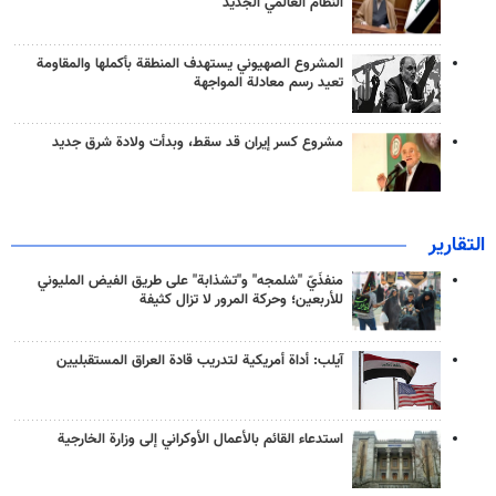
النظام العالمي الجديد
المشروع الصهيوني يستهدف المنطقة بأكملها والمقاومة
تعيد رسم معادلة المواجهة
مشروع كسر إيران قد سقط، وبدأت ولادة شرق جديد
التقارير
منفذَيّ "شلمجه" و"تشذابة" على طريق الفيض المليوني
للأربعين؛ وحركة المرور لا تزال كثيفة
آيلب: أداة أمريكية لتدريب قادة العراق المستقبليين
استدعاء القائم بالأعمال الأوكراني إلى وزارة الخارجية