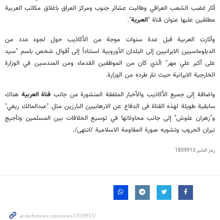
أثار غضب الشعب العراقي وطالبت عشائر جنوب ومركز العراق باغلاق مكاتب العربية
مطلقين عليها عنوان قناة "
العبرية
".
وأثارت العربية قبل عدة سنوات موجة من الأكاذيب حول لجوء عدد من
الدبلوماسيين الايرانيين إلى البلدان الأوروبية استناداً إلى أقوال شخص باسم "سيد
على أكبر علي مهر" الّذي كان من الموظفين القدماء ومن المندسين في الوزارة
الخارجية الايرانية حيث تمّ طرده من الوزارة.
واضافة إلى جميع الأكاذيب والأخبار الملفقة المنشورة من جانب
قناة العربية
هناك
سابقية طويلة لهذه القناة فى الدفاع عن الارهابيين البارزين مثل "عبدالمالك ريغي"
و"زهران علوش" إلى جانب محاولاتها في توسيع الخلافات بين المسلمين وتأجيج
نيران الحروب وتشويه صورة المقاومة الاسلامية /انتهى/.
رمز الخبر
1859913