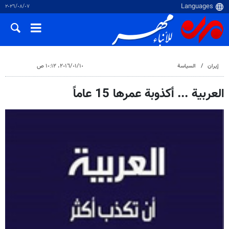
٠٧‏/٠٨‏/٢٠٢٦
إيران
السياسة
١٠‏/٠١‏/٢٠١٦، ١٠:١٢ ص
العربية ... أكذوبة عمرها 15 عاماً