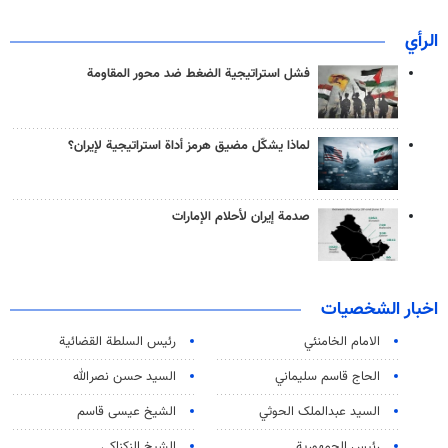
الرأي
فشل استراتيجية الضغط ضد محور المقاومة
لماذا يشكّل مضيق هرمز أداة استراتيجية لإيران؟
صدمة إيران لأحلام الإمارات
اخبار الشخصيات
الامام الخامنئي
رئیس السلطة القضائیة
الحاج قاسم سليماني
السيد حسن نصرالله
السید عبدالملک الحوثي
الشيخ عيسى قاسم
رئيس الجمهورية
الشيخ الزكزاكي