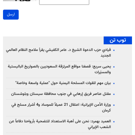
ارسل
توب تن
قيادي حزب الدعوة الشيخ د. عامر الكفيشي يقرأ ملامح النظام العالمي
الجديد
يحيى سريع: قصفنا مواقع المرتزقة السعوديين بالصواريخ الباليستية
والمسيّرات
بيان مهم للقوات المسلحة اليمنية حول "عملية واسعة وخاصة"
مقتل عناصر فريق إرهابي في جنوب محافظة سيستان وبلوشستان
وزارة الأمن الإيرانية: اعتقال 21 عميلاً للموساد و4 أشرار مسلح في
كرمان
العميد بهمرد: نحن على أهبة الاستعداد للتضحية بأرواحنا دفاعاً عن
الشعب الإيراني