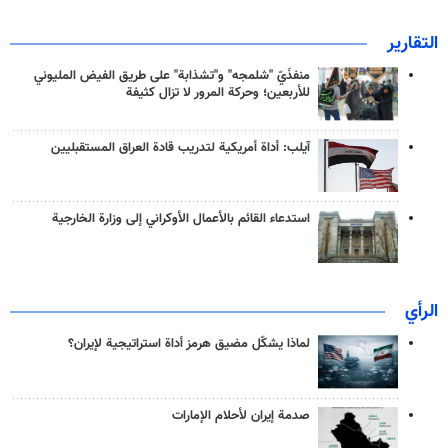
التقارير
منفذَيّ "شلمجه" و"تشذابة" على طريق الفيض المليوني
للأربعين؛ وحركة المرور لا تزال كثيفة
آيلب: أداة أمريكية لتدريب قادة العراق المستقبليين
استدعاء القائم بالأعمال الأوكراني إلى وزارة الخارجية
الرأي
لماذا يشكّل مضيق هرمز أداة استراتيجية لإيران؟
صدمة إيران لأحلام الإمارات