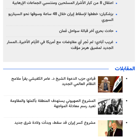
اعتقال 8 من كبار الأشرار المسلحين ومنتسبي الجماعات الإرهابية
بزشكيان: خططوا لإسقاط إيران خلال 48 ساعة وسوقها نحو السيناريو
السوري
حادث بحري آخر قبالة سواحل عُمان
غريب آبادي: لم نُجرِ أي مفاوضات مع أمريكا في الأيام الأخيرة..المسار
الجديد لمضيق هرمز مؤقت
المقابلات
قيادي حزب الدعوة الشيخ د. عامر الكفيشي يقرأ ملامح
النظام العالمي الجديد
المشروع الصهيوني يستهدف المنطقة بأكملها والمقاومة
تعيد رسم معادلة المواجهة
مشروع كسر إيران قد سقط، وبدأت ولادة شرق جديد