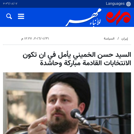
٠٧‏/٠٨‏/٢٠٢٦
إيران
السياسة
٣١‏/٠١‏/٢٠١٦، ١٢:٢٧ م
السيد حسن الخميني يأمل في ان تكون
الانتخابات القادمة مباركة وحاشدة