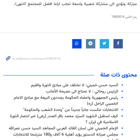
مباركة وتؤدي الى مشاركة شعبية واسعة تجلب اياما افضل للمجتمع /انتهى/.
رمز الخبر
1860414
محتوى ذات صلة
السيد حسن خميني: لا نختلف على مبادئ الثورة والقيم
الرئيس روحاني : لا نحتاج الى نصيحة الأجانب
رئيس الجمهورية واعضاء الحكومة يجددون البيعة مع مبادئ الامام
الخميني الراحل (ره)
الانتخابات عكست جانباً جديداً من "وحدة الشعب والحكومة"
كيف استقبل الشهيد السيّد محمد باقر الصدر (رض) خبر انتصار الثورة
الاسلامية في ايران ؟
الإمام الخميني على لسان القائد العربي المجاهد السيد حسن نصرالله
مجلس صيانة الدستور يؤيد أهلية 6 آلاف و180 مترشحا للانتخابات