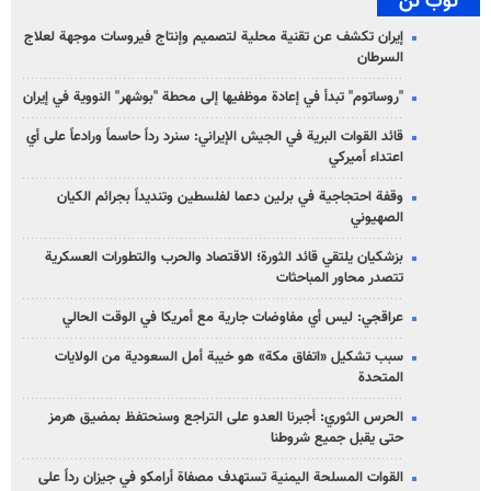
توب تن
إيران تكشف عن تقنية محلية لتصميم وإنتاج فيروسات موجهة لعلاج
السرطان
"روساتوم" تبدأ في إعادة موظفيها إلى محطة "بوشهر" النووية في إيران
قائد القوات البرية في الجيش الإيراني: سنرد رداً حاسماً ورادعاً على أي
اعتداء أميركي
وقفة احتجاجية في برلين دعما لفلسطين وتنديداً بجرائم الكيان
الصهیوني
بزشكيان يلتقي قائد الثورة؛ الاقتصاد والحرب والتطورات العسكرية
تتصدر محاور المباحثات
عراقجي: ليس أي مفاوضات جارية مع أمريكا في الوقت الحالي
سبب تشكيل «اتفاق مكة» هو خيبة أمل السعودية من الولايات
المتحدة
الحرس الثوري: أجبرنا العدو على التراجع وسنحتفظ بمضيق هرمز
حتى يقبل جميع شروطنا
القوات المسلحة اليمنية تستهدف مصفاة أرامكو في جيزان رداً على