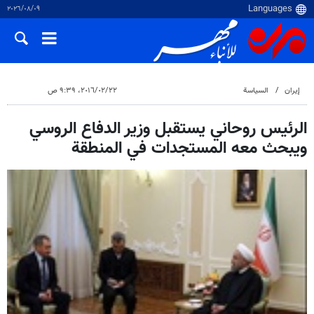
٠٩‏/٠٨‏/٢٠٢٦
إيران
السياسة
٢٢‏/٠٢‏/٢٠١٦، ٩:٣٩ ص
الرئيس روحاني يستقبل وزير الدفاع الروسي
ويبحث معه المستجدات في المنطقة