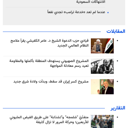
الانتهاكات السعودية
عندما لم تعد «خدعة ترامب» تجدي نفعاً
المقابلات
قيادي حزب الدعوة الشيخ د. عامر الكفيشي يقرأ ملامح
النظام العالمي الجديد
المشروع الصهيوني يستهدف المنطقة بأكملها والمقاومة
تعيد رسم معادلة المواجهة
مشروع كسر إيران قد سقط، وبدأت ولادة شرق جديد
التقارير
منفذَيّ "شلمجه" و"تشذابة" على طريق الفيض المليوني
للأربعين؛ وحركة المرور لا تزال كثيفة