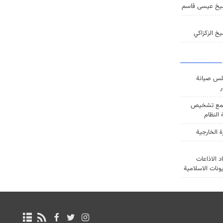
يخ عيسى قاسم
خ الزكزاكي
س صيانة
ر
ع تشخيص
النظام
ة الخارجية
د الاذاعات
يونات الاسلامية