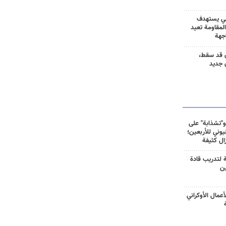
ني يستهدف
المقاومة تعيد
جهة
 قد سقط،
 جديد
و"تشذابة" على
وني للأربعين؛
زال كثيفة
ة لتدريب قادة
ين
أعمال الأوكراني