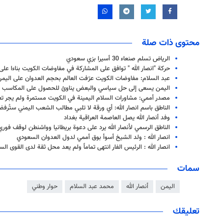
محتوى ذات صلة
الرياض تسلم صنعاء 30 أسيرا بزي سعودي
حركة "انصار الله " توافق على المشاركة في مفاوضات الكويت بناءا على
عبد السلام: مفاوضات الكويت عرّفت العالم بحجم العدوان على اليم
اليمن يسعى إلى حل سياسي والبعض يناوئ للحصول على المكاسب
مصدر أممي: مشاورات السلام اليمينة في الكويت مستمرة ولم يجر تعل
الناطق باسم انصار الله: أي ورقة لا تلبي مطالب الشعب اليمني ستُرف
وفد أنصار الله يصل العاصمة العراقية بغداد
الناطق الرسمي لأنصار الله يرد على دعوة بريطانيا وواشنطن لوقف فوري 
انصار الله : ولد الشيخ أسوأ بوق أممي لدول العدوان السعودي
انصار الله : الرئيس الفار انتهى تماماً ولم يعد محل ثقة لدى القوى ال
سمات
اليمن
أنصار الله
محمد عبد السلام
حوار وطني
تعليقك