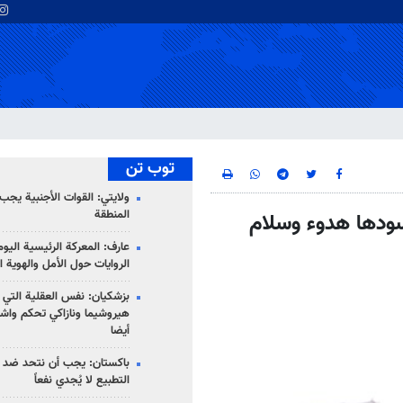
توب تن
ولايتي: القوات الأجنبية يجب 
المنطقة
يسودها هدوء وسلام
عارف: المعركة الرئيسية الي
الروايات حول الأمل والهوية ا
بزشكيان: نفس العقلية التي
هيروشيما ونازاكي تحكم واش
أيضا
باكستان: يجب أن نتحد ضد إ
التطبيع لا يُجدي نفعاً