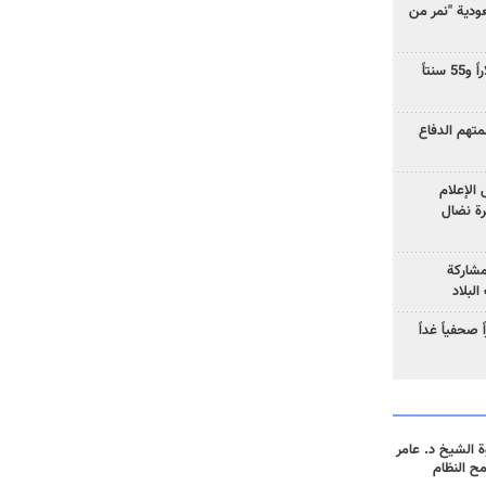
دية "نمر من
ارتفاع سعر النفط إلى 83 دولاراً و55 سنتاً
هم الدفاع
الإعلام
رة نضال
مشاركة
لبلاد
صحفياً غداً
 الشيخ د. عامر
مح النظام