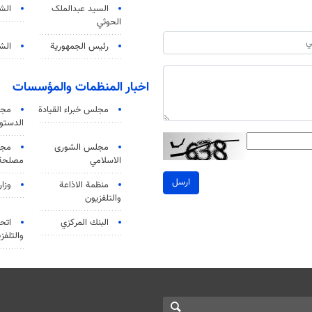
السید عبدالملک
الش
الحوثي
رئيس الجمهورية
الشي
اخبار المنظمات والمؤسسات
مجلس خبراء القيادة
مجل
الدستو
مجلس الشورى
مجم
الاسلامي
مصلحة 
ارسل
منظمة الاذاعة
وزار
والتلفزیون
البنك المركزي
اتحا
والتلفز