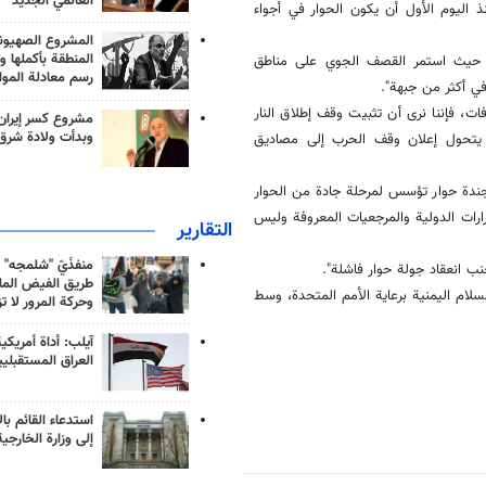
العالمي الجديد
اليوم الأول أن يكون الحوار في أجواء
المشروع الصهيو
المنطقة بأكملها و
، لم يتوقف العدوان، حيث استمر القصف الجوي على مناطق
رسم معادلة الموا
ي أكثر من جبهة".
ت، فإننا نرى أن تثبيت وقف إطلاق النار
مشروع كسر إيران
وبدأت ولادة شرق
ى يتحول إعلان وقف الحرب إلى مصاديق
ندة حوار تؤسس لمرحلة جادة من الحوار
رارات الدولية والمرجعيات المعروفة وليس
التقارير
منفذَيّ "شلمجه" 
ب انعقاد جولة حوار فاشلة".
طريق الفيض الملي
لام اليمنية برعاية الأمم المتحدة، وسط
وحركة المرور لا ت
آيلب: أداة أمريكي
العراق المستقبلي
استدعاء القائم بال
إلى وزارة الخارجية