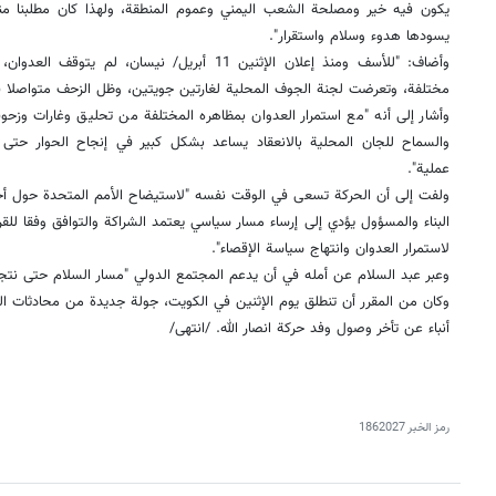
يكون فيه خير ومصلحة الشعب اليمني وعموم المنطقة، ولهذا كان مطلبنا منذ 
يسودها هدوء وسلام واستقرار".
وأضاف: "للأسف ومنذ إعلان الإثنين 11 أبريل/ نيسان
مختلفة، وتعرضت لجنة الجوف المحلية لغارتين جويتين، وظل الزحف متواصلا ف
وأشار إلى أنه "مع استمرار العدوان بمظاهره المختلفة من تحليق وغارات وزحوفا
والسماح للجان المحلية بالانعقاد يساعد بشكل كبير في إنجاح الحوار حت
عملية".
ولفت إلى أن الحركة تسعى في الوقت نفسه "لاستيضاح الأمم المتحدة حول أج
البناء والمسؤول يؤدي إلى إرساء مسار سياسي يعتمد الشراكة والتوافق وفقا للق
لاستمرار العدوان وانتهاج سياسة الإقصاء".
وعبر عبد السلام عن أمله في أن يدعم المجتمع الدولي "مسار السلام حتى نتجن
وكان من المقرر أن تنطلق يوم الإثنين في الكويت، جولة جديدة من محادثات الس
أنباء عن تأخر وصول وفد حركة انصار الله. /انتهى/
رمز الخبر
1862027