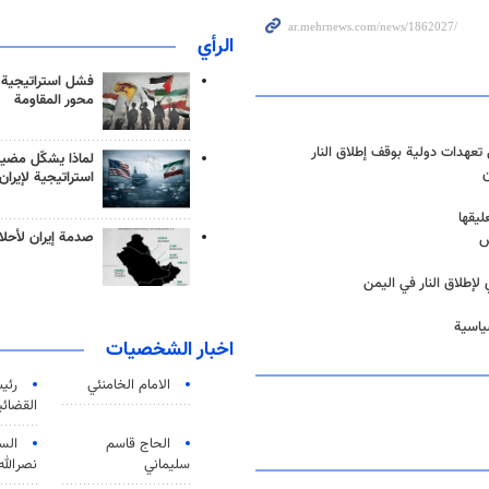
الرأي
فشل استراتيجية
محور المقاومة
 تعهدات دولية بوقف إطلاق النار
لماذا يشكّل مضيق
ن
استراتيجية لإيران
يقها
صدمة إيران لأحلام
ض
لإطلاق النار في اليمن
سياسية
اخبار الشخصيات
الامام الخامنئي
رئی
القضائی
الحاج قاسم
الس
سليماني
نصرالله