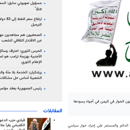
مسؤول صهيوني سابق: السعو
ورق"
للبرميل
الصحفيون هم مجاهدون مهمت
عن الاقتدار الثقافي للشعب
الحرس الثوري: اعتراف وسائل 
الأجنبية بهزيمة ترامب هو ثم
الإعلام الثوري
پزشکیان: الخدمة بلا منّة وال
الشعبية أساس حل مشكلات ا
رئيس الجمهورية يعقد مؤتمراً 
ون الحوار في اليمن في أجواء يسودها
المقابلات
قيادي حزب الدعوة
الكفيشي يقرأ ملا
لدائم والمستمر على إجراء حوار سياسي