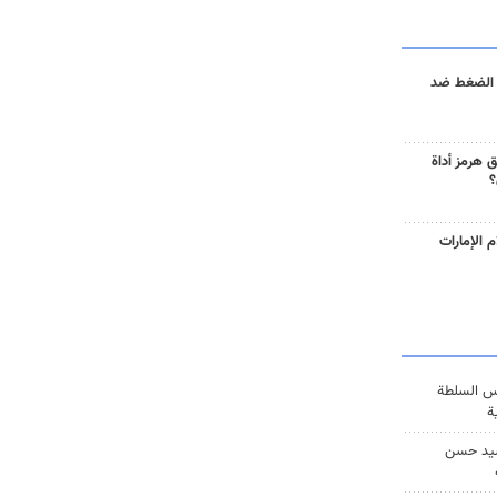
 الضغط ضد
 هرمز أداة
؟
 الإمارات
س السلطة
ة
يد حسن