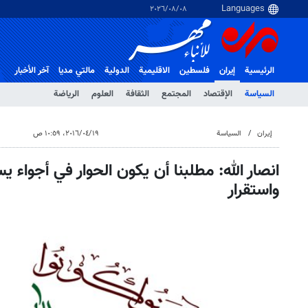
٠٨‏/٠٨‏/٢٠٢٦
الرئيسية
إيران
فلسطین
الاقلیمیة
الدولية
مالتي مدیا
آخر الأخبار
السياسة
الإقتصاد
المجتمع
الثقافة
العلوم
الرياضة
إيران
السياسة
١٩‏/٠٤‏/٢٠١٦، ١٠:٥٩ ص
انصار الله: مطلبنا أن يكون الحوار في أجواء 
واستقرار