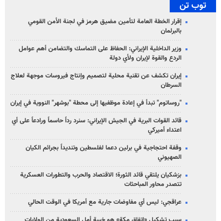
توب تن
إقرار الخطة العامة لتأمين مضيق هرمز في لجنة الأمن القومي
بالبرلمان
وزير الداخلية الإيراني: الحفاظ على التماسك والتضامن أهم عوامل
الردع والقوة لإيران ولأي دولة
إيران تكشف عن تقنية محلية لتصميم وإنتاج فيروسات موجهة لعلاج
السرطان
"روساتوم" تبدأ في إعادة موظفيها إلى محطة "بوشهر" النووية في إيران
قائد القوات البرية في الجيش الإيراني: سنرد رداً حاسماً ورادعاً على أي
اعتداء أميركي
وقفة احتجاجية في برلين دعما لفلسطين وتنديداً بجرائم الكيان
الصهیوني
بزشكيان يلتقي قائد الثورة؛ الاقتصاد والحرب والتطورات العسكرية
تتصدر محاور المباحثات
عراقجي: ليس أي مفاوضات جارية مع أمريكا في الوقت الحالي
سبب تشكيل «اتفاق مكة» هو خيبة أمل السعودية من الولايات