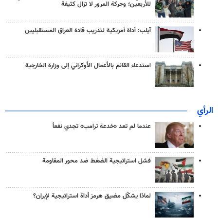
للأربعين؛ وحركة المرور لا تزال كثيفة
آيلب: أداة أمريكية لتدريب قادة العراق المستقبليين
استدعاء القائم بالأعمال الأوكراني إلى وزارة الخارجية
الرأي
عندما لم تعد «خدعة ترامب» تجدي نفعاً
فشل استراتيجية الضغط ضد محور المقاومة
لماذا يشكّل مضيق هرمز أداة استراتيجية لإيران؟