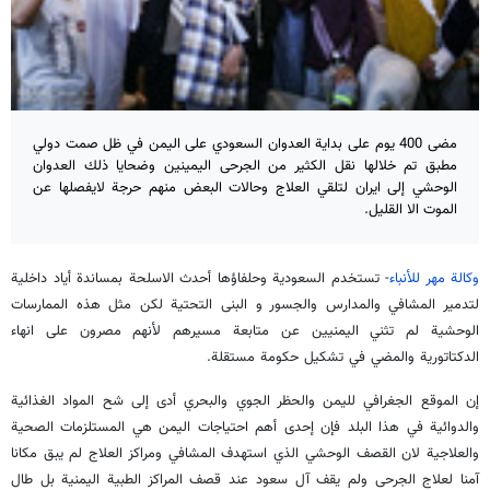
مضى 400 يوم على بداية العدوان السعودي على اليمن في ظل صمت دولي
مطبق تم خلالها نقل الكثير من الجرحى اليمينين وضحايا ذلك العدوان
الوحشي إلى ايران لتلقي العلاج وحالات البعض منهم حرجة لايفصلها عن
الموت الا القليل.
وكالة مهر للأنباء
- تستخدم السعودية وحلفاؤها أحدث الاسلحة بمساندة أياد داخلية
لتدمير المشافي والمدارس والجسور و البنى التحتية لكن مثل هذه الممارسات
الوحشية لم تثني اليمنيين عن متابعة مسيرهم لأنهم مصرون على انهاء
الدكتاتورية والمضي في تشكيل حكومة مستقلة.
إن الموقع الجغرافي لليمن والحظر الجوي والبحري أدى إلى شح المواد الغذائية
والدوائية في هذا البلد فإن إحدى أهم احتياجات اليمن هي المستلزمات الصحية
والعلاجية لان القصف الوحشي الذي استهدف المشافي ومراكز العلاج لم يبق مكانا
آمنا لعلاج الجرحى ولم يقف آل سعود عند قصف المراكز الطبية اليمنية بل طال