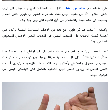
وفي مقابلة مع
وكالة مهر للانباء
"قال عمر السقاف" الذي جاء مؤخرا الى ايران
لتلقي العلاج : "أنا من جنوب اليمن جئت منذ قرابة الشهر إلى طهران لتلقي العلاج
وجميعنا في حالة جيدة والاهتمام من قبل الاخوة الايرانيين جيد جدا.
وأضاف : "التقينا هنا في طهران مع وفد من الاحزاب السياسية اليمنية واكدنا على
أهمية قضية الجنوب وأن الشعب اليمني في الجنوب لايقبل الاحتلال السعودي
الاماراتي لهم".
"عبد الوحد على" جريح آخر من صنعاء يشير إلى ان اوضاع اليمن صعبة جدا
ومتأزمة كثيرا قائلاً : "إن آل سعود يقصفوننا يوميا دون توقف حيث استهدفت
صواريخم الاسواق والمشافي وأماكن لجوء النساء والاطفال،هؤلاء يتبعون أسلوب
الارض المحروقة يريدون تدمير البنى التحتية بالكامل لكي لايتمكن اليمن من
الوقوف مجددا.