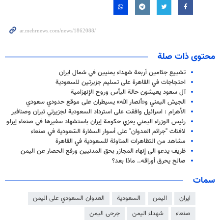
محتوى ذات صلة
تشييع جثامين أربعة شهداء يمنيين في شمال ايران
احتجاجات في القاهرة على تسليم جزيرتين للسعودية
آل سعود يعيشون حالة اليأس وروح الإنهزامية
الجيش اليمني و«أنصار الله» يسيطران على موقع حدودي سعودي
الأهرام : اسرائيل وافقت على استرداد السعودية لجزيرتي تيران وصنافير
رئيس الوزراء اليمني يعزي حكومة إيران باستشهاد سفيرها في صنعاء إيرلو
لافتات "جرائم العدوان" على أسوار السفارة السّعودية في صنعاء
مشاهد من التظاهرات المناوئة للسعودية في القاهرة
ظريف يدعو الى إنهاء المجازر بحق المدنيين ورفع الحصار عن اليمن
صالح يحرق أوراقه.. ماذا بعد؟
سمات
ايران
اليمن
السعودية
العدوان السعودي على اليمن
صنعاء
شهداء اليمن
جرحى اليمن