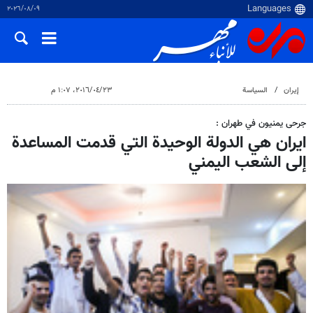
٠٩‏/٠٨‏/٢٠٢٦
إيران
السياسة
٢٣‏/٠٤‏/٢٠١٦، ١:٠٧ م
جرحى يمنيون في طهران :
ايران هي الدولة الوحيدة التي قدمت المساعدة
إلى الشعب اليمني