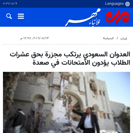
٠٩‏/٠٨‏/٢٠٢٦
إيران
السياسة
١٣‏/٠٨‏/٢٠١٦، ١٢:٢٨ م
العدوان السعودي يرتكب مجزرة بحق عشرات
الطلاب يؤدون الأمتحانات في صعدة