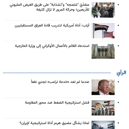
منفذَيّ "شلمجه" و"تشذابة" على طريق الفيض المليوني
للأربعين؛ وحركة المرور لا تزال كثيفة
آيلب: أداة أمريكية لتدريب قادة العراق المستقبليين
استدعاء القائم بالأعمال الأوكراني إلى وزارة الخارجية
الرأي
عندما لم تعد «خدعة ترامب» تجدي نفعاً
فشل استراتيجية الضغط ضد محور المقاومة
لماذا يشكّل مضيق هرمز أداة استراتيجية لإيران؟