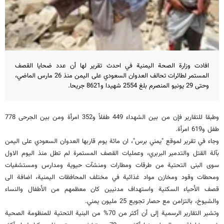
افادت وزارة الصحة اليمنية في احدث تقرير لها أن عدد ضحايا القصف
المستمر لطائرات تحالف العدوان السعودي على اليمن منذ 26 مارس الماضي،
وحتى 29 يونيو المنصرم بلغ 2554 شهيدا و8621 جريحا.
وطبقا للتقارير فإن من بين الشهداء 449 طفلاً و352 امرأة ومن بين الجرحى 778
طفل و619 امرأة.
وجاء في تقرير لموقع "يمني برس"، ان مائة يوم قاربها العدوان السعودي على اليمن
بآلة القتل والتدمير البربري، وعمليات القصف المستمرة لم تطل منذ اليوم الاول
سوى البنى التحتية من طرقات ومطارات ومنشآت حيوية ومدارس ومستشفيات
ومحطات وقود ومخازن مواد غذائية في مختلف المحافظات اليمنية، اضافة الى
قصف الأحياء السكنية واستهداف مدنيين كان معظمهم من الأطفال والنساء
والشيوخ، بالتزامن مع حصار تجويع 25 مليون يمني.
وتشير التقارير الرسمية إلى أن أكثر من 70% من البنية التحتية للمنظومة الصحية