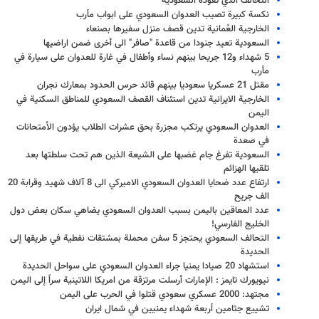
التحالف الذي تقوده السعودية
نكسة كبيرة تصيب العدوان السعودي على ابواب مأرب
الخارجية العُمانية تدين قصف منزل سفيرها بصنعاء
السعودية تعيد جنودا من قاعدة "صافر" الى أخرى ضمن اراضيها
5 شهداء و12 جريحا بينهم نساء وأطفال في غارة للعدوان على سيارة في
مأرب
مقتل 21 عسكريا سعوديا بينهم قائد حرس الحدود بمعارك نجران
الخارجية الايرانية تدين استئناف القصف السعودي للمناطق السكنية في
اليمن
العدوان السعودي يرتكب مجزرة بحق عشرات الطلاب يؤدون الأمتحانات
في صعدة
السعودية تفرغ جام غضبها على الشيعة الذين هم تحت سلطتها بعد
تلقيها الهزائم
ارتفاع عدد ضحايا العدوان السعودي الاميركي الى 8 آلاف شهيد وقرابة 20
الف جريح
عدد المعاقين باليمن بسبب العدوان السعودي يضاهي سكان بعض دول
الخليج الفارسي!
التحالف السعودي يحتجز 5 سفن محملة بمشتقات نفطية في طريقها إلى
الحديدة
استشهاد 20 صيادا يمنيا جراء العدوان السعودي على سواحل الحديدة
نيويورك تايمز : الإمارات أرسلت مرتزقة من امريكا اللاتينية سراً إلى اليمن
مجتهد: 2000 عسكري سعودي قتلوا في الحرب على اليمن
تشييع جثامين أربعة شهداء يمنيين في شمال ايران