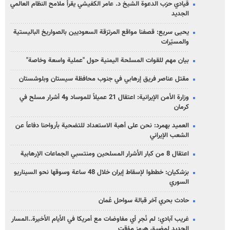
قيادي حزب الدعوة الشيخ د. عامر الكفيشي يقرأ ملامح النظام العالمي
الجديد
يحيى سريع: قصفنا مواقع المرتزقة السعوديين بالصواريخ الباليستية
والمسيّرات
بيان مهم للقوات المسلحة اليمنية حول "عملية واسعة وخاصة"
مقتل عناصر فريق إرهابي في جنوب محافظة سيستان وبلوشستان
وزارة الأمن الإيرانية: اعتقال 21 عميلاً للموساد و4 أشرار مسلح في
كرمان
العميد بهمرد: نحن على أهبة الاستعداد للتضحية بأرواحنا دفاعاً عن
الشعب الإيراني
اعتقال 8 من كبار الأشرار المسلحين ومنتسبي الجماعات الإرهابية
بزشكيان: خططوا لإسقاط إيران خلال 48 ساعة وسوقها نحو السيناريو
السوري
حادث بحري آخر قبالة سواحل عُمان
غريب آبادي: لم نُجرِ أي مفاوضات مع أمريكا في الأيام الأخيرة..المسار
الجديد لمضيق هرمز مؤقت