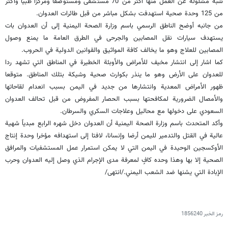
شبه مشلولة عن العمل منها أكثر من 70 مستشفى ومستوصفا ومركزا طبيا وأكثر
من 125 وحدة صحية استهدفت بشكل مباشر من قبل طائرات العدوان.
من جانبه أوضح الناطق الرسمي باسم وزارة الصحة اليمنية إلى أن العدوان بات
يستهدف سيارات نقل المصابين والجرحى في الطرق العامة ما يمنع وصول
المصابين للعلاج وهو ما يخالف كافة المواثيق والقوانين الدولية في الحروب.
كما اشار إلى انتشار مخيف للأمراض والأوبئة الخطيرة في المناطق التي تشهد ردا
للعدوان على الأرض وهو ما ينذر بكوارث صحية وشيكة بتلك المناطق. متوقعا
ظهور الأمراض المعدية وانتشارها من جديد في اليمن بسبب انعدام لقاحاتها
والأمصال الضرورية لمكافحتها بسبب الحصار المفروض من قبل تحالف العدوان
السعودي على دخولها مع محاليل وعلاجات السكري والسرطان.
وأكد المتحدث باسم وزارة الصحة اليمنية أن العدوان دخل شهره الرابع مبدياً شهية
عالية في القتل والتدمير لليمن أرضا وإنسانا، لافتا إلى استهدافه مؤخرا وحدة إنتاج
الأوكسجين الوحيدة في اليمن التي لا يمكن استمرار عمل المستشفيات والمرافق
الصحية إلا بها وهذا وحده كافٍ لمعرفة مدى الإجرام الذي وصل إليه العدوان وحرب
الإبادة التي يشنها ضد الشعب اليمني./انتهى/
رمز الخبر
1856240