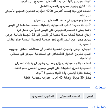
شهداء وجرحى بغارات جديدة للعدوان السعودي على اليمن
100 قتيل وجريح سعودي والحدود تشتعل
الصحة الإيرانية: إصابة أكثر من 4700 امرأة إثر العدوان الصهيو-الأمريكي
على البلاد
ضحايا ومهجّرون في قصف للعدوان على عمران
"أطباء بلا حدود" تطالب السعودية بالاعتراف بقصف مشفاها في اليمن
ناشط يمني : الحصار المفروض على اليمن اسوأ من حصار غزة
ارتفاع ضحايا قصف سوقا شعبيا في اليمن الى 22 شهيدا وثمانية جرحى
شريط مصور عن الدمار الذي لحق بمدينة الحديدة اليمنية جراء الغارات
السعودية
الجيش اليمني واللجان الشعبية تتقدم في محافظة الضالع الجنوبية
اطلاق مشروع التحول الاقتصادي في السعودية سيؤدي الى مشاكل
اجتماعية
قصف مواقع سعودية بجيزان وعسير، وشهيدان بغارات العدوان
السعودية تحرق المليارات على اليمن وسوريا لخفض سعر النفط
إسقاط طائرة أباتشي و13 قتيلا وتدمير 5 آليات
مقتل 30 مرتزقا وإصابة 40 آخرين بغارات سعودية خاطئة
سمات
اليمن
القصف السعودي
العدوان السعودي
تعليقك