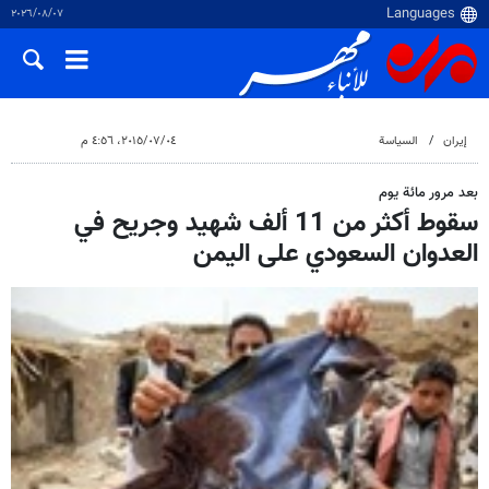
٠٧‏/٠٨‏/٢٠٢٦
إيران
السياسة
٠٤‏/٠٧‏/٢٠١٥، ٤:٥٦ م
بعد مرور مائة يوم
سقوط أكثر من 11 ألف شهيد وجريح في
العدوان السعودي على اليمن