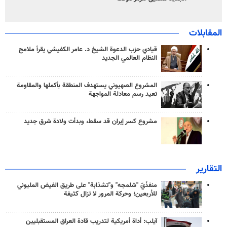
المقابلات
قيادي حزب الدعوة الشيخ د. عامر الكفيشي يقرأ ملامح
النظام العالمي الجديد
المشروع الصهيوني يستهدف المنطقة بأكملها والمقاومة
تعيد رسم معادلة المواجهة
مشروع كسر إيران قد سقط، وبدأت ولادة شرق جديد
التقارير
منفذَيّ "شلمجه" و"تشذابة" على طريق الفيض المليوني
للأربعين؛ وحركة المرور لا تزال كثيفة
آيلب: أداة أمريكية لتدريب قادة العراق المستقبليين