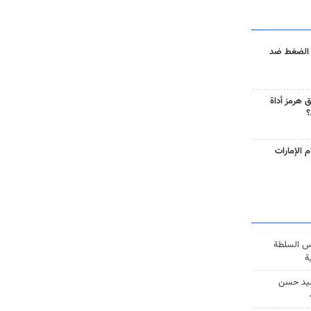
 الضغط ضد
 هرمز أداة
؟
 الإمارات
س السلطة
ة
يد حسن