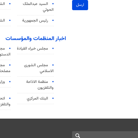
السید عبدالملک
الش
ارسل
الحوثي
رئيس الجمهورية
الشي
اخبار المنظمات والمؤسسات
مجلس خبراء القيادة
مجل
الدستو
مجلس الشورى
مجم
الاسلامي
مصلحة 
منظمة الاذاعة
وزار
والتلفزیون
البنك المركزي
اتحا
والتلفز