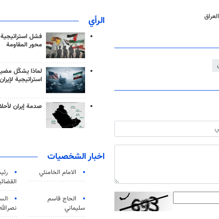
لعراق
الرأي
فشل استراتيجية
محور المقاومة
لماذا يشكّل مضيق
استراتيجية لإيران
صدمة إيران لأحلام
اخبار الشخصيات
الامام الخامنئي
رئی
القضائی
الحاج قاسم
الس
سليماني
نصرالله