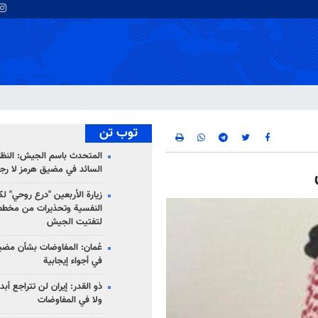
توب تن
المتحدث باسم الجيش: النظام 
السائد في مضيق هرمز لا رج
زيارة الأربعين "درع روحي" لك
النفسية وتحذيرات من مخطط
لتفتيت الجيش
عُمان: المفاوضات بشأن مضي
في أجواء إيجابية
ذو القدر: إيران لن تتراجع أبدا
ولا في المفاوضات