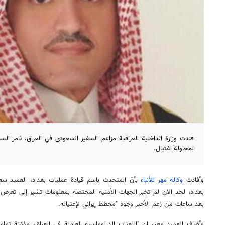
فندت وزارة الداخلية العراقية مزاعم السفير السعودي في العراق، ثامر الس
لمحاولة اغتيال.
وأفادت
وكالة مهر للأنباء
بأنّ المتحدث باسم قيادة عمليات بغداد، العميد س
بغداد، لحد الان لم تخبر الجهات الأمنية المختصة بمعلومات تشير إلى تعرض س
بعد ساعات من زعم الأخير وجود "مخطط إيراني لإغتياله.
وأضاف العميد معن إن "البعثات الدبلوماسية العاملة في العراق، مؤمّنة تمام