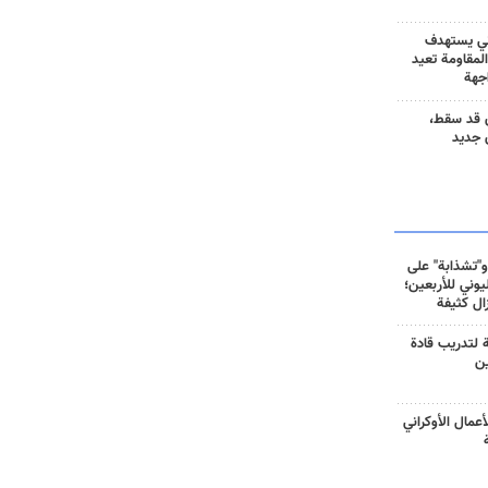
ني يستهدف
المقاومة تعيد
جهة
 قد سقط،
 جديد
و"تشذابة" على
وني للأربعين؛
زال كثيفة
ة لتدريب قادة
ين
أعمال الأوكراني