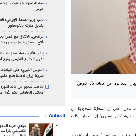
سفينة إماراتية تتعرض لهج
هرمز
نائب وزير الصحة الإيراني: قصف
بقنابل ملوّثة بالفوسفور
عراقجي: الاتفاق مع عُمان با
فتح مضيق هرمز مرهون بشر
إنذار باقتراب نفاد مخزونات ا
لدول الخليج الفارسي يقرع أب
الحرس الثوري: على الولايات
شروط إيران لإعادة فتح مضي
بهان، بعد يوم من ادعائه بأنّه تعرض
شاهد..فيديو من قائد الثورة آ
مجتبى الخامنئي نشر لأول مر
عد معن، أعلن أن السفارة السعودية في
المقابلات
فيرها "ثامر السبهان" إلى الخطر، وذلك
قيادي حزب الدعوة
الكفيشي يقرأ ملا
اً سواءً على مستوى أشخاص أو البنايات،