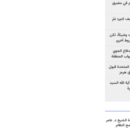
وم في مضيق
 لامِرد تمّ
ت وشيكاً، لكن
وط أخرى
لدفاع الجوي
واب المنطقة
 المتحدة قبول
ق هرمز
ية الله السيد
ة
 الشيخ د. عامر
مح النظام