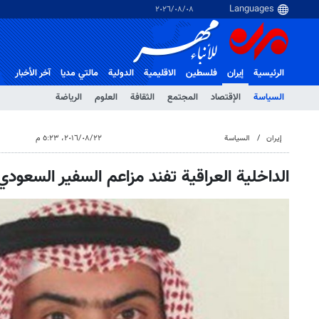
٠٨‏/٠٨‏/٢٠٢٦
الرئيسية
إيران
فلسطین
الاقلیمیة
الدولية
مالتي مدیا
آخر الأخبار
السياسة
الإقتصاد
المجتمع
الثقافة
العلوم
الرياضة
إيران
السياسة
٢٢‏/٠٨‏/٢٠١٦، ٥:٢٣ م
الداخلية العراقية تفند مزاعم السفير السعودي