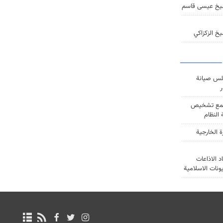
يخ عيسى قاسم
خ الزكزاكي
س صيانة
ر
ع تشخيص
النظام
ة الخارجية
د الاذاعات
يونات الاسلامية