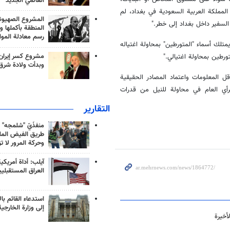
العالمي الجديد
المملكة العربية السعودية في بغداد، لم
المشروع الصهيو
السفير داخل بغداد إلى خطر
".
المنطقة بأكملها و
رسم معادلة الموا
تلك أسماء "المتورطين" بمحاولة اغتياله
مشروع كسر إيران
ورطين بمحاولة اغتيالي
".
وبدأت ولادة شرق
المعلومات واعتماد المصادر الحقيقية
رأي العام في محاولة للنيل من قدرات
التقارير
منفذَيّ "شلمجه" 
طريق الفيض الملي
وحركة المرور لا ت
آيلب: أداة أمريكي
العراق المستقبلي
استدعاء القائم بال
إلى وزارة الخارجية
أخيرة