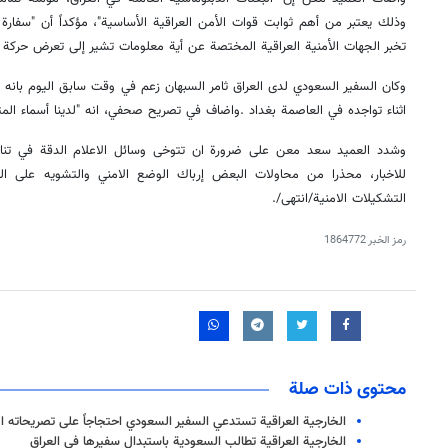
وذلك يعتبر من أهم ثوابت قوات الأمن العراقية الأساسية"، مؤكداً أن "سفارة 
تخبر الجهات الأمنية العراقية المختصة عن أية معلومات تشير إلى تعرض حركة 
وكان السفير السعودي لدى العراق ثامر السبهان زعم في وقت سابق اليوم بانه يم
اثناء تواجده في العاصمة بغداد
.
واضاف في تصريح صحفي، انه "لدينا أسماء المت
وشدد العميد سعد معن على ضرورة ان تتوخى وسائل اﻻعلام الدقة في تناقل 
للاخبار، محذرا من محاولات البعض إرباك الوضع اﻻمني والتشويه على ال
التشكيلات اﻻمنية
./انتهى/
رمز الخبر
1864772
محتوى ذات صلة
الخارجية العراقية تستدعي السفير السعودي احتجاجاً على تصريحاته ال
الخارجية العراقية تطالب السعودية باستبدال سفيرها في العراق