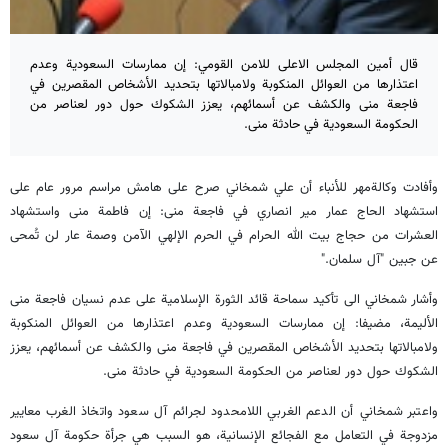
قال أمين المجلس الاعلى للامن القومي: إن ممارسات السعودية وعدم
اعتذارها من العوائل المنكوبة ولامبالاتها بتحديد الأشخاص المقصرين في
فاجعة منى والكشف عن أسمائهم، يعزز الشكوك حول دور لعناصر من
الحكومة السعودية في حادثة منى.
وأفادت وكالةمهر للأنباء أن علي شمخاني صرح على هامش مراسم مرور عام على
استشهاد الحاج عمار مير انصاري في فاجعة منى: إن فاطمة منى واستشهاد
العشرات من حجاج بيت الله الحرام في الحرم الإلهي الآمن وصمة عار لن تُمحى
عن جبين "آل سلمان
".
وأشار شمخاني الى تأكيد سماحة قائد الثورة الإسلامية على عدم نسيان فاجعة منى
الأليمة، مضيفا: إن ممارسات السعودية وعدم اعتذارها من العوائل المنكوبة
ولامبالاتها بتحديد الأشخاص المقصرين في فاجعة منى والكشف عن أسمائهم، يعزز
الشكوك حول دور لعناصر من الحكومة السعودية في حادثة منى
.
واعتبر شمخاني أن الدعم الغربي اللامحدود لجرائم آل سعود واتخاذ الغرب معايير
مزدوجة في التعامل مع الفجائع الإنسانية، هو السبب هي جرأة حكومة آل سعود