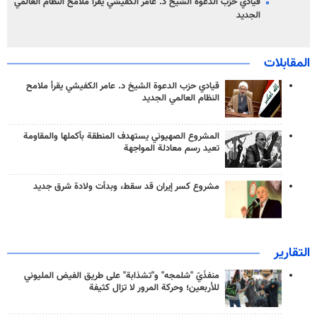
قيادي حزب الدعوة الشيخ د. عامر الكفيشي يقرأ ملامح النظام العالمي
الجديد
المقابلات
قيادي حزب الدعوة الشيخ د. عامر الكفيشي يقرأ ملامح
النظام العالمي الجديد
المشروع الصهيوني يستهدف المنطقة بأكملها والمقاومة
تعيد رسم معادلة المواجهة
مشروع كسر إيران قد سقط، وبدأت ولادة شرق جديد
التقارير
منفذَيّ "شلمجه" و"تشذابة" على طريق الفيض المليوني
للأربعين؛ وحركة المرور لا تزال كثيفة