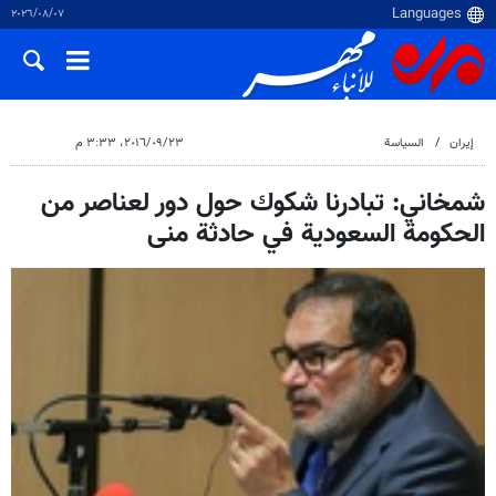
٠٧‏/٠٨‏/٢٠٢٦
إيران
السياسة
٢٣‏/٠٩‏/٢٠١٦، ٣:٣٣ م
شمخاني: تبادرنا شكوك حول دور لعناصر من
الحكومة السعودية في حادثة منى