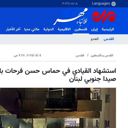
٠٨‏/٠٨‏/٢٠٢٦
الرئيسية
إيران
فلسطین
الاقلیمیة
الدولية
مالتي مدیا
آخر الأخبار
القدس
العدو
القدس و فلسطین
القدس
٠٤‏/٠٤‏/٢٠٢٥، ٩:٢٨ ص
استشهاد القيادي في حماس حسن فرحات باس
صيدا جنوبي لبنان