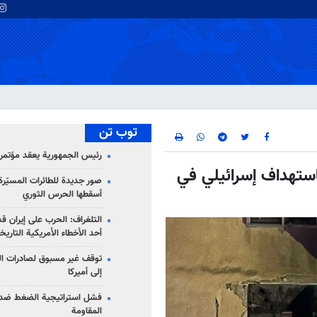
توب تن
رئيس الجمهورية يعقد مؤتمراً 
تهداف إسرائيلي في
صور جديدة للطائرات المسيّرة 
أسقطها الحرس الثوري
التلغراف: الحرب على إيران ق
أحد الأخطاء الأمريكية التاريخ
توقف غير مسبوق لصادرات ال
إلى أميركا
فشل استراتيجية الضغط ضد
المقاومة