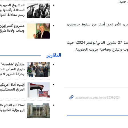
 صيدا.
المشروع الصهيو
المنطقة بأكملها و
رسم معادلة الموا
يل، الأمر الذي أسفر عن سقوط جريحين،
مشروع كسر إيران
وبدأت ولادة شرق
وتواصل قوات الاحتلال الإسرائيلي انتهاكاتها لاتفاق وقف إطلاق النار مع لبنان منذ 27 تشرين الثاني/نوفمبر 2024، حيث
التقارير
منفذَيّ "شلمجه" 
طريق الفيض الملي
وحركة المرور لا ت
آيلب: أداة أمريكي
العراق المستقبلي
استدعاء القائم بال
إلى وزارة الخارجية