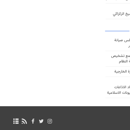
خ الزكزاكي
س صيانة
ر
ع تشخيص
النظام
ة الخارجية
د الاذاعات
يونات الاسلامية