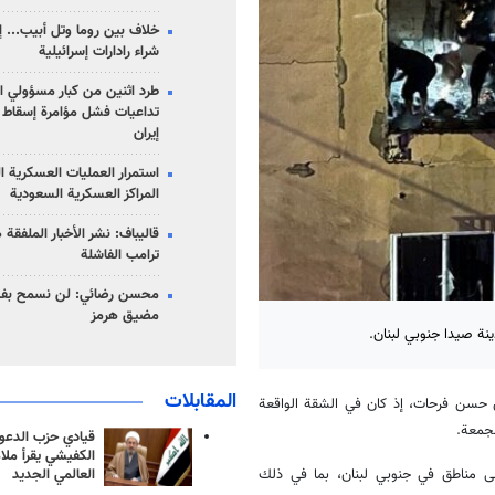
خلاف بين روما وتل أبيب... إ
شراء رادارات إسرائيلية
طرد اثنين من كبار مسؤولي ال
تداعيات فشل مؤامرة إسقاط ا
إيران
استمرار العمليات العسكرية ا
المراكز العسكرية السعودية
قاليباف: نشر الأخبار الملفقة
ترامب الفاشلة
محسن رضائي: لن نسمح بفتح
مضيق هرمز
المقابلات
حسن فرحات، إذ كان في الشقة الواقعة
لجمعة.
قيادي حزب الدعوة
الكفيشي يقرأ ملا
العالمي الجديد
لى مناطق في جنوبي لبنان، بما في ذلك