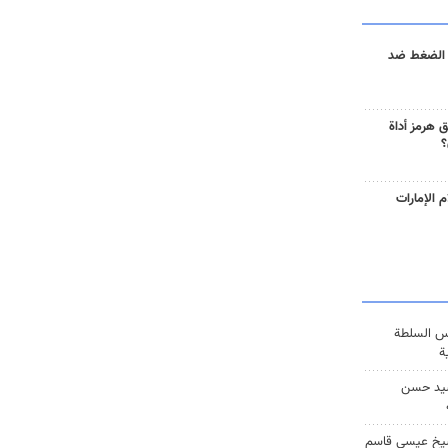
 الضغط ضد
 هرمز أداة
؟
 الإمارات
س السلطة
ة
يد حسن
يخ عيسى قاسم