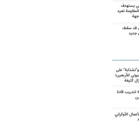
ني يستهدف
المقاومة تعيد
جهة
 قد سقط،
 جديد
و"تشذابة" على
وني للأربعين؛
زال كثيفة
ة لتدريب قادة
ين
أعمال الأوكراني