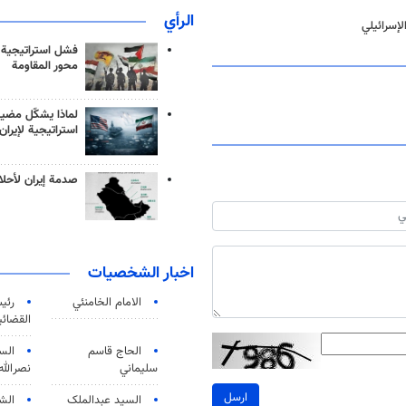
الرأي
إسرائيلي
فشل استراتيجية
محور المقاومة
لماذا يشكّل مضيق
استراتيجية لإيران
صدمة إيران لأحلام
اخبار الشخصيات
الامام الخامنئي
رئی
القضائی
الحاج قاسم
الس
سليماني
نصرالله
ارسل
السید عبدالملک
الش