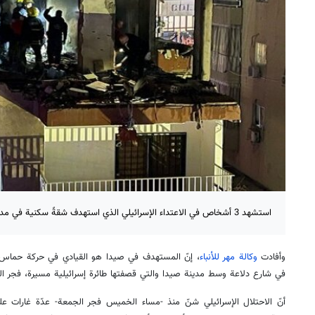
استشهد 3 أشخاص في الاعتداء الإسرائيلي الذي استهدف شقةً سكنية في مدينة صيدا جنوبي لبنان.
وأفادت
وكالة مهر للأنباء
، إنّ المستهدف في صيدا هو القيادي في حركة حماس 
في شارع دلاعة وسط مدينة صيدا والتي قصفتها طائرة إسرائيلية مسيرة، فجر ا
أنّ الاحتلال الإسرائيلي شنّ منذ -مساء الخميس فجر الجمعة- عدّة غارات ع