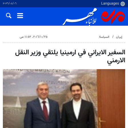
٠٦‏/٠٨‏/٢٠٢٦
إيران
السياسة
٢٥‏/١٠‏/٢٠١٦، ١١:٥٢ ص
السفير الايراني في ارمينيا يلتقي وزير النقل
الارمني