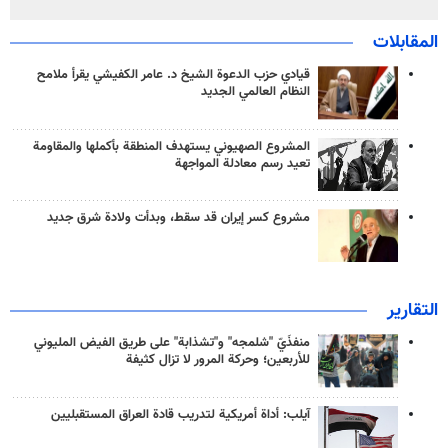
المقابلات
قيادي حزب الدعوة الشيخ د. عامر الكفيشي يقرأ ملامح
النظام العالمي الجديد
المشروع الصهيوني يستهدف المنطقة بأكملها والمقاومة
تعيد رسم معادلة المواجهة
مشروع كسر إيران قد سقط، وبدأت ولادة شرق جديد
التقارير
منفذَيّ "شلمجه" و"تشذابة" على طريق الفيض المليوني
للأربعين؛ وحركة المرور لا تزال كثيفة
آيلب: أداة أمريكية لتدريب قادة العراق المستقبليين