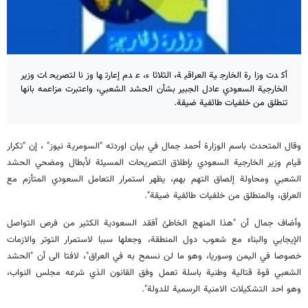
أكدت وزارة الخارجية العراقية، الثلاثاء، عدم إعارتها وزنا لتصريحات وزير
الخارجية السعودي عادل الجبير بشأن الحشد الشعبي، واعتبرت مزاعمه بانها
تنطلق من خلفيات طائفية ضيقة.
وقال المتحدث باسم الوزارة أحمد جمال في بيان اوردته "السومرية نيوز" ، إن "تكرار
قيام وزير الخارجية السعودي بإطلاق التصريحات المسيئة لأبطال ومضحي الحشد
الشعبي ومحاولة إلصاق التهم بهم، يظهر استمرار التعامل السعودي المتأزم مع
العراق، والمنطلق من خلفيات طائفية ضيقة".
وأضاف جمال أن "هذا المنهج الخاطئ أفقد السعودية الكثير من فرص التواصل
الإيجابي والبناء مع شعوب دول المنطقة، وجعلها سببا لاستمرار التوتر والازمات
خصوصا في اليمن وسوريا، وهو ما لن نسمح به في العراق"، لافتا الى أن "الحشد
الشعبي قوة قتالية وطنية باسلة تعمل وفق القانون الذي شرعه مجلس النواب،
وهو احد التشكيلات الامنية الرسمية للدولة".