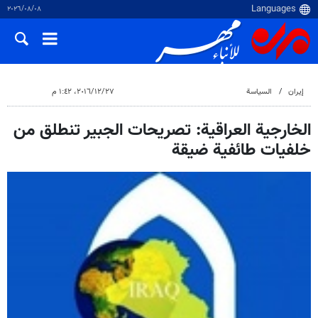
٠٨‏/٠٨‏/٢٠٢٦
إيران
السياسة
٢٧‏/١٢‏/٢٠١٦، ١:٤٢ م
الخارجية العراقية: تصريحات الجبير تنطلق من
خلفيات طائفية ضيقة