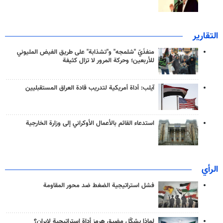
التقارير
منفذَيّ "شلمجه" و"تشذابة" على طريق الفيض المليوني
للأربعين؛ وحركة المرور لا تزال كثيفة
آيلب: أداة أمريكية لتدريب قادة العراق المستقبليين
استدعاء القائم بالأعمال الأوكراني إلى وزارة الخارجية
الرأي
فشل استراتيجية الضغط ضد محور المقاومة
لماذا يشكّل مضيق هرمز أداة استراتيجية لإيران؟