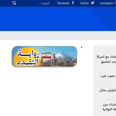
facebook
twitter
instagram
ضات مع أمريكا
جديد لمضيق
 جنوب غرب
تشاوران بشأن
مشترك بين
ة النهائية