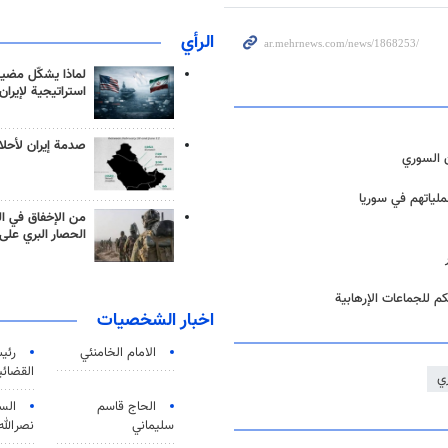
الرأي
لماذا يشكّل مضيق
استراتيجية لإيران
صدمة إيران لأحلام
ن السوري
لياتهم في سوريا
من الإخفاق في ال
الحصار البري على 
م للجماعات الإرهابية
اخبار الشخصيات
الامام الخامنئي
رئی
القضائی
ي
الحاج قاسم
الس
سليماني
نصرالله