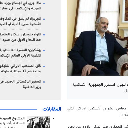
ماذا جرى في اجتماع وزراء خا
العربية والإسلامية في عمّان؟
الجزيرة: لم يتبقّ في المفاوضا
العُمانية سوى قضية أو قضيت
اللواء جاويدان: سكان المناط
خط الدفاع الأول عن حدود الب
بزشكيان: القضية الفلسطينية 
القضية الأولى للعالم الإسلام
تألق المنتخب الايراني للتاي
بحصدهم 17 ميدالية ملونة
السفير الباكستاني الجديد في
هيان استمرار الجمهورية الاسلامية
وزير الداخلية
ل.
المقابلات
جلس الشورى الاسلامي الايراني التقى
تركة.
المشروع الصهيو
المنطقة بأكملها و
ر الجعفري على تمكن بلاده من تحرير