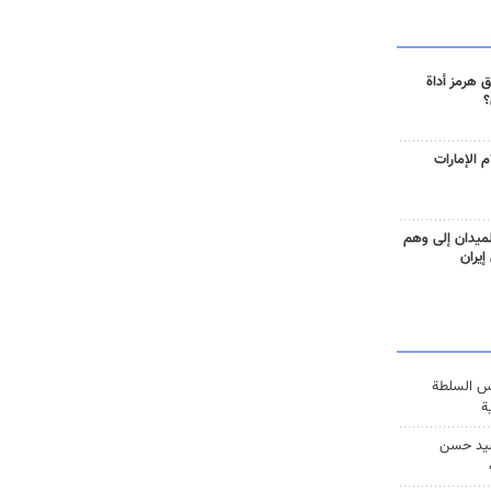
 هرمز أداة
؟
 الإمارات
ميدان إلى وهم
إيران
س السلطة
ة
يد حسن