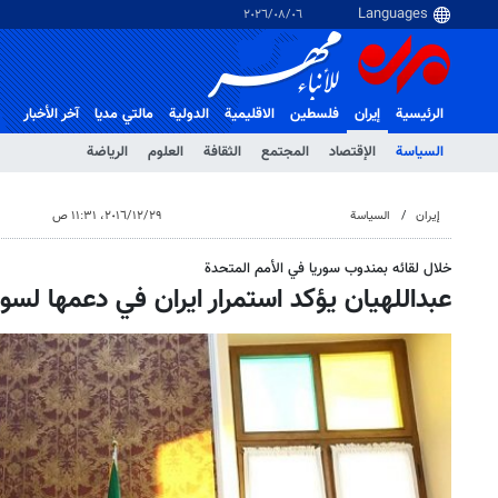
٠٦‏/٠٨‏/٢٠٢٦
الرئيسية
إيران
فلسطین
الاقلیمیة
الدولية
مالتي مدیا
آخر الأخبار
السياسة
الإقتصاد
المجتمع
الثقافة
العلوم
الرياضة
إيران
السياسة
٢٩‏/١٢‏/٢٠١٦، ١١:٣١ ص
خلال لقائه بمندوب سوريا في الأمم المتحدة
عبداللهيان يؤكد استمرار ايران في دعمها لسور