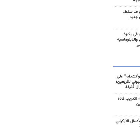
جهة
 قد سقط،
 جديد
راقي ركيزة
ي والدبلوماسية
ير
و"تشذابة" على
وني للأربعين؛
زال كثيفة
ة لتدريب قادة
ين
أعمال الأوكراني