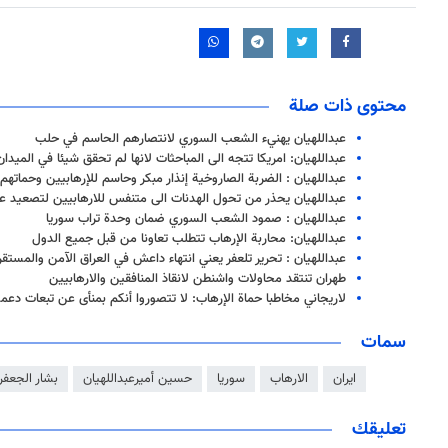
محتوى ذات صلة
عبداللهيان يهنيء الشعب السوري لانتصارهم الحاسم في حلب
عبداللهيان: امريكا تتجه الى المباحثات لانها لم تحقق شيئا في الميدا
عبداللهيان : الضربة الصاروخية إنذار مبكر وحاسم للإرهابيين وحماتهم
عبداللهيان يحذر من تحول الهدنات الى متنفس للارهابيين لتصعيد عم
عبداللهيان : صمود الشعب السوري ضمان وحدة تراب سوريا
عبداللهيان: محاربة الإرهاب تتطلب تعاونا من قبل جميع الدول
عبداللهيان : تحرير تلعفر يعني انتهاء داعش في العراق الآمن والمستقر
طهران تنتقد محاولات واشنطن لانقاذ المنافقين والارهابيين
لاريجاني مخاطبا حماة الإرهاب: لا تتصوروا أنكم بمنأى عن تبعات دعمك
سمات
ايران
الارهاب
سوريا
حسين أميرعبداللهيان
بشار الجعفر
تعليقك