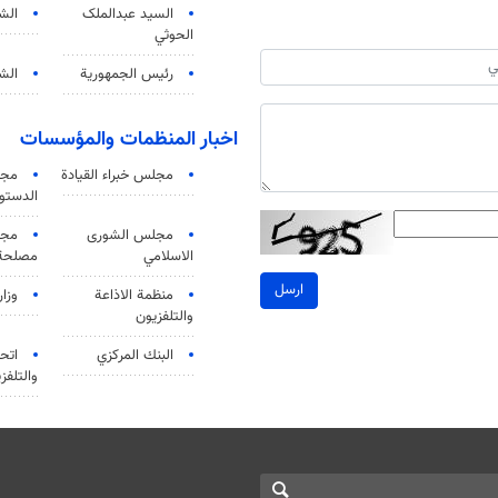
السید عبدالملک
الش
الحوثي
رئيس الجمهورية
الشي
اخبار المنظمات والمؤسسات
مجلس خبراء القيادة
مجل
الدستو
مجلس الشورى
مجم
الاسلامي
مصلحة 
ارسل
منظمة الاذاعة
وزار
والتلفزیون
البنك المركزي
اتحا
والتلفز