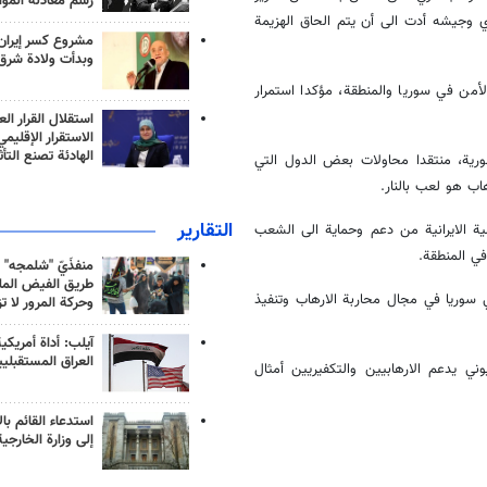
رسم معادلة الموا
 وجيشه أدت الى أن يتم الحاق الهزيمة
مشروع كسر إيران
وبدأت ولادة شرق
أمن في سوريا والمنطقة، مؤكدا استمرار
استقلال القرار الع
الاستقرار الإقليم
الهادئة تصنع التأث
سورية، منتقدا محاولات بعض الدول التي
ب هو لعب بالنار.
التقارير
ية الايرانية من دعم وحماية الى الشعب
في المنطقة.
منفذَيّ "شلمجه" 
طريق الفيض الملي
 سوريا في مجال محاربة الارهاب وتنفيذ
وحركة المرور لا ت
آيلب: أداة أمريكي
العراق المستقبلي
ني يدعم الارهابيين والتكفيريين أمثال
استدعاء القائم بال
إلى وزارة الخارجية