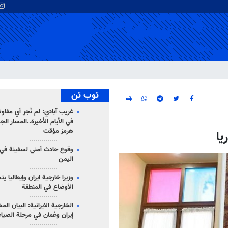
توب تن
غريب آبادي: لم نُجرِ أي مفاو
في الأيام الأخيرة..المسار ال
هرمز مؤقت
يا
وقوع حادث أمني لسفينة في
اليمن
وزيرا خارجية ايران وإيطاليا ي
الأوضاع في المنطقة
الخارجية الايرانية: البيان ال
إيران وعُمان في مرحلة الصياغ