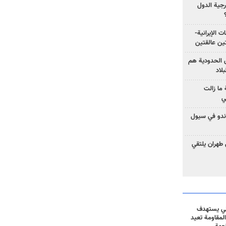
رجية الدول
ت الإيرانية-
ين عالقتين
ق الحدودية هم
لاد
ما زالت
ي
كوندو في سيول
 طهران يلتقي
ني يستهدف
المقاومة تعيد