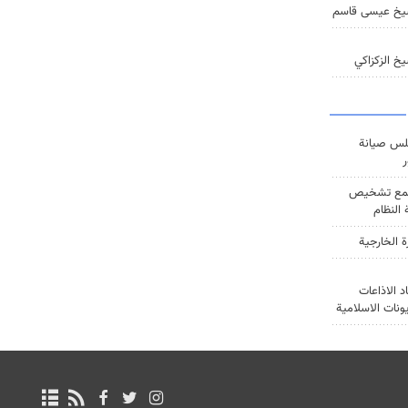
يخ عيسى قاسم
خ الزكزاكي
س صيانة
ر
ع تشخيص
النظام
ة الخارجية
د الاذاعات
يونات الاسلامية