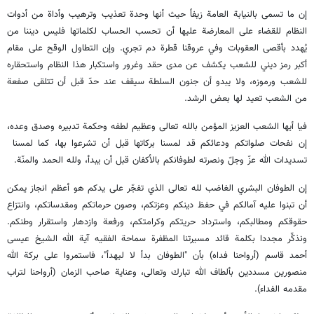
إن ما تسمى بالنيابة العامة زيفاً حيث أنها وحدة تعذيب وترهيب وأداة من أدوات
النظام للقضاء على المعارضة عليها أن تحسب الحساب لكلماتها فليس ديننا من
يُهدد بأقصى العقوبات وفي عروقنا قطرة دم تجري. وإن التطاول الوقح على مقام
أكبر رمز ديني للشعب يكشف عن مدى حقد وغرور واستكبار هذا النظام واستحقاره
للشعب ورموزه، ولا يبدو أن جنون السلطة سيقف عند حدّ قبل أن تتلقى صفعة
من الشعب تعيد لها بعض الرشد.
فيا أيها الشعب العزيز المؤمن بالله تعالى وعظيم لطفه وحكمة تدبيره وصدق وعده،
إن نفحات صلواتكم ودعائكم قد لمسنا بركاتها قبل أن تشرعوا بها، كما لمسنا
تسديدات الله عزّ وجلّ ونصرته لطوفانكم بالأكفان قبل أن يبدأ، ولله الحمد والمنّة.
إن الطوفان البشري الغاضب لله تعالى الذي تفجّر على يدكم هو أعظم انجاز يمكن
أن تبنوا عليه آمالكم في حفظ دينكم وعزتكم، وصون حرماتكم ومقدساتكم، وانتزاع
حقوقكم ومطالبكم، واسترداد حريتكم وكرامتكم، ورفعة وازدهار واستقرار وطنكم.
ونذكِّر مجددا بكلمة قائد مسيرتنا المظفرة سماحة الفقيه آية الله الشيخ عيسى
أحمد قاسم (أرواحنا فداه) بأن "الطوفان بدأ لا ليهدأ"، فاستمروا على بركة الله
منصورين مسددين بألطاف الله تبارك وتعالى، وعناية صاحب الزمان (أرواحنا لتراب
مقدمه الفداء).