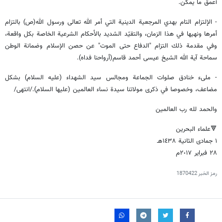
أعمق ما يمكن.
- الإلتزام التام بهدي المرجعية الدينية التي أمر الله تعالى ورسول الله(ص) بالتزام
أمرها ونهيها في هذا الزمان، والتقيّد الشديد بالأحكام الشرعية الخاصة بكل واقعة،
وفي مقدمة ذلك التزام "الدفاع حتى الموت" عن حصن الإسلام وضمانة الوطن
سماحة آية الله الشيخ عيسى أحمد قاسم(أرواحنا فداه).
- ملىء خنادق صلوات الجماعة ومجالس سيد الشهداء (عليه السلام) بشكل
مضاعف، وخصوصا في ذكرى مولاتنا سيدة نساء العالمين (عليها السلام)./انتهى/
والحمد لله رب العالمين
🔻
علماء
البحرين
١
جمادى
الثانية
١٤٣٨هـ
٢٨
فبراير
٢٠١٧
م
رمز الخبر
1870422