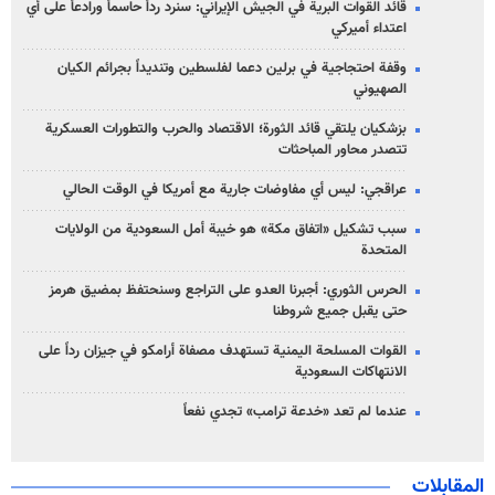
قائد القوات البرية في الجيش الإيراني: سنرد رداً حاسماً ورادعاً على أي
اعتداء أميركي
وقفة احتجاجية في برلين دعما لفلسطين وتنديداً بجرائم الكيان
الصهیوني
بزشكيان يلتقي قائد الثورة؛ الاقتصاد والحرب والتطورات العسكرية
تتصدر محاور المباحثات
عراقجي: ليس أي مفاوضات جارية مع أمريكا في الوقت الحالي
سبب تشكيل «اتفاق مكة» هو خيبة أمل السعودية من الولايات
المتحدة
الحرس الثوري: أجبرنا العدو على التراجع وسنحتفظ بمضيق هرمز
حتى يقبل جميع شروطنا
القوات المسلحة اليمنية تستهدف مصفاة أرامكو في جيزان رداً على
الانتهاكات السعودية
عندما لم تعد «خدعة ترامب» تجدي نفعاً
المقابلات