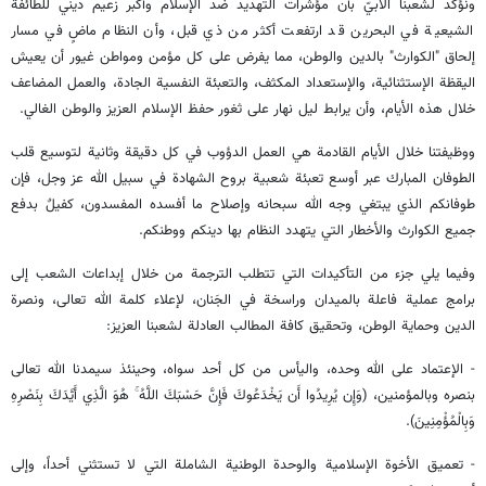
ونؤكد لشعبنا الأبيّ بأن مؤشرات التهديد ضد الإسلام وأكبر زعيم ديني للطائفة
الشيعية في البحرين قد ارتفعت أكثر من ذي قبل، وأن النظام ماضٍ في مسار
إلحاق "الكوارث" بالدين والوطن، مما يفرض على كل مؤمن ومواطن غيور أن يعيش
اليقظة الإستثنائية، والإستعداد المكثف، والتعبئة النفسية الجادة، والعمل المضاعف
خلال هذه الأيام، وأن يرابط ليل نهار على ثغور حفظ الإسلام العزيز والوطن الغالي.
ووظيفتنا خلال الأيام القادمة هي العمل الدؤوب في كل دقيقة وثانية لتوسيع قلب
الطوفان المبارك عبر أوسع تعبئة شعبية بروح الشهادة في سبيل الله عز وجل، فإن
طوفانكم الذي يبتغي وجه الله سبحانه وإصلاح ما أفسده المفسدون، كفيلٌ بدفع
جميع الكوارث والأخطار التي يتهدد النظام بها دينكم ووطنكم.
وفيما يلي جزء من التأكيدات التي تتطلب الترجمة من خلال إبداعات الشعب إلى
برامج عملية فاعلة بالميدان وراسخة في الجَنان، لإعلاء كلمة الله تعالى، ونصرة
الدين وحماية الوطن، وتحقيق كافة المطالب العادلة لشعبنا العزيز:
- الإعتماد على الله وحده، واليأس من كل أحد سواه، وحينئذ سيمدنا الله تعالى
بنصره وبالمؤمنين، (وَإِن يُرِيدُوا أَن يَخْدَعُوكَ فَإِنَّ حَسْبَكَ اللَّهُ ۚ هُوَ الَّذِي أَيَّدَكَ بِنَصْرِهِ
وَبِالْمُؤْمِنِينَ).
- تعميق الأخوة الإسلامية والوحدة الوطنية الشاملة التي لا تستثني أحداً، وإلى