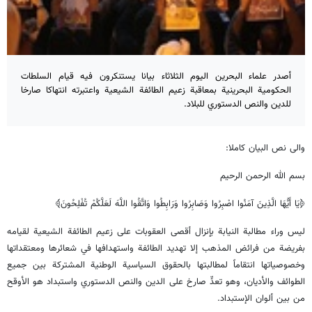
أصدر علماء البحرين اليوم الثلاثاء بيانا يستنكرون فيه قيام السلطات
الحكومية البحرينية بمعاقبة زعيم الطائفة الشيعية واعتبرته انتهاكا صارخا
للدين والنص الدستوري للبلاد.
والى نص البيان كاملا:
بسم الله الرحمن الرحيم
﴿يَا أَيُّهَا الَّذِينَ آمَنُوا اصْبِرُوا وَصَابِرُوا وَرَابِطُوا وَاتَّقُوا اللَّهَ لَعَلَّكُمْ تُفْلِحُونَ﴾
ليس وراء مطالبة النيابة بإنزال أقصى العقوبات على زعيم الطائفة الشيعية لقيامه
بفريضة من فرائض المذهب إلا تهديد الطائفة واستهدافها في شعائرها ومعتقداتها
وخصوصياتها انتقاماً لمطالبتها بالحقوق السياسية الوطنية المشتركة بين جميع
الطوائف والأديان، وهو تعدٍّ صارخ على الدين والنص الدستوري واستبداد هو الأوقح
من بين ألوان الإستبداد.