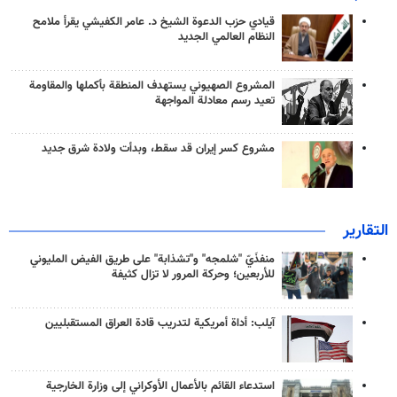
قيادي حزب الدعوة الشيخ د. عامر الكفيشي يقرأ ملامح
النظام العالمي الجديد
المشروع الصهيوني يستهدف المنطقة بأكملها والمقاومة
تعيد رسم معادلة المواجهة
مشروع كسر إيران قد سقط، وبدأت ولادة شرق جديد
التقارير
منفذَيّ "شلمجه" و"تشذابة" على طريق الفيض المليوني
للأربعين؛ وحركة المرور لا تزال كثيفة
آيلب: أداة أمريكية لتدريب قادة العراق المستقبليين
استدعاء القائم بالأعمال الأوكراني إلى وزارة الخارجية