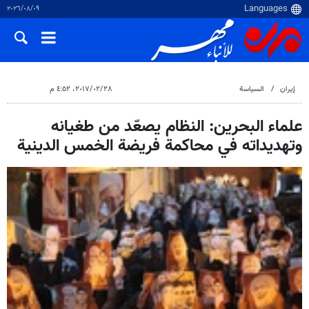
٠٩‏/٠٨‏/٢٠٢٦
إيران
السياسة
٢٨‏/٠٢‏/٢٠١٧، ٤:٥٢ م
علماء البحرين: النظام يصعّد من طغيانه
وتهديداته في محاكمة فريضة الخمس الدينية