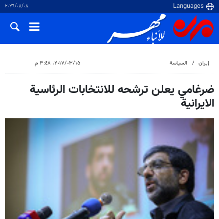
٠٨‏/٠٨‏/٢٠٢٦
إيران
السياسة
١٥‏/٠٣‏/٢٠١٧، ٣:٤٨ م
ضرغامي يعلن ترشحه للانتخابات الرئاسية
الايرانية