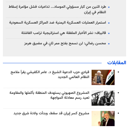
طرد اثنين من كبار مسؤولي الموساد... تداعيات فشل مؤامرة إسقاط
النظام في إيران
استمرار العمليات العسكرية اليمنية ضد المراكز العسكرية السعودية
قاليباف: نشر الأخبار الملفقة هي استراتيجية ترامب الفاشلة
محسن رضائي: لن نسمح بفتح ممر ثانٍ في مضيق هرمز
المقابلات
قيادي حزب الدعوة الشيخ د. عامر الكفيشي يقرأ ملامح
النظام العالمي الجديد
المشروع الصهيوني يستهدف المنطقة بأكملها والمقاومة
تعيد رسم معادلة المواجهة
مشروع كسر إيران قد سقط، وبدأت ولادة شرق جديد