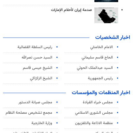
صدمة إيران لأحلام الإمارات
اخبار الشخصيات
الامام الخامنئي
رئیس السلطة القضائیة
الحاج قاسم سليماني
السيد حسن نصرالله
السید عبدالملک الحوثي
الشيخ عيسى قاسم
رئيس الجمهورية
الشيخ الزكزاكي
اخبار المنظمات والمؤسسات
مجلس خبراء القيادة
مجلس صيانة الدستور
مجلس الشورى الاسلامي
مجمع تشخيص مصلحة النظام
منظمة الاذاعة والتلفزیون
وزارة الخارجية