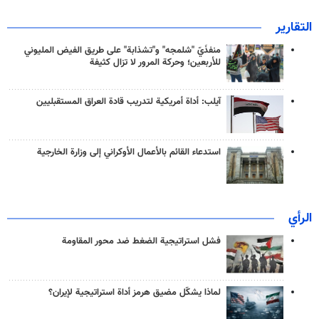
التقارير
منفذَيّ "شلمجه" و"تشذابة" على طريق الفيض المليوني
للأربعين؛ وحركة المرور لا تزال كثيفة
آيلب: أداة أمريكية لتدريب قادة العراق المستقبليين
استدعاء القائم بالأعمال الأوكراني إلى وزارة الخارجية
الرأي
فشل استراتيجية الضغط ضد محور المقاومة
لماذا يشكّل مضيق هرمز أداة استراتيجية لإيران؟