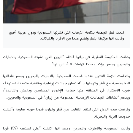
نددت قطر الجمعة بلائحة الارهاب التي نشرتها السعودية ودول عربية أخرى
وقالت انها مرتبطة بقطر وتضم عددا من الافراد والكيانات.
وعلقت الحكومة القطرية في بيانها قائلة، “البيان الذي نشرته السعودية والامارات
والبحرين ومصر، يؤكد مجددا اتهامات لا أساس لها”.
واندلعت الازمة الاثنين عندما قطعت السعودية والامارات والبحرين ومصر علاقاتها
الدبلوماسية مع قطر واتهمتها بـ “احتضان جماعات إرهابية وطائفية متعددة تستهدف
ضرب الاستقرار في المنطقة منها جماعة الإخوان المسلمين وداعش والقاعدة”،
وبدعم “نشاطات الجماعات الإرهابية المدعومة من إيران” في السعودية والبحرين.
وفرضت هذه الدول التي تنتقد التقارب بين قطر وايران، قيودا جوية صارمة وأغلقت
حدودها البرية والبحرية.
وقالت السعودية والامارات والبحرين ومصر انها اتفقت “على تصنيف (59) فردا