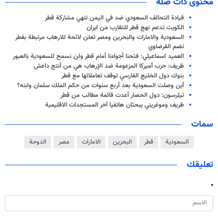
محتوى ذات صلة
قيادة التحالف السعودي ضد في اليمن تنهي مشاركة قطر
الكويت تدعم نهج قطر للتقارب من ايران
السعودية والامارات والبحرين ومصر تعلن لائحة للارهاب مرتبطة بقطر
تضم القرضاوي
العميد اسماعيلي: فتحنا أجواءنا أمام قطر ولن نسمح للسعودية بالعبور
ظريف: حرب أميركا المزعومة ضد الإرهاب هي من أنتج داعش
بنوك دول الخليج الفارسي توقف تعاملاتها مع قطر
أين وصلت السعودية بعد أربع سنوات من حكم الملك سلمان وابنه؟
تيلرسون: دول الحصار أعدت قائمة مطالب من قطر
ظريف وموغريني يبحثان هاتفيا آخر المستجدات الاقليمية
سمات
السعودية
قطر
البحرين
الامارات
مصر
الدوحة
تعليقك