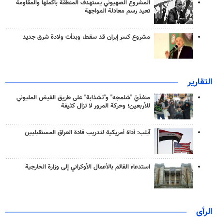
المشروع الصهيوني يستهدف المنطقة بأكملها والمقاومة
تعيد رسم معادلة المواجهة
مشروع كسر إيران قد سقط، وبدأت ولادة شرق جديد
التقارير
منفذَيّ "شلمجه" و"تشذابة" على طريق الفيض المليوني
للأربعين؛ وحركة المرور لا تزال كثيفة
آيلب: أداة أمريكية لتدريب قادة العراق المستقبليين
استدعاء القائم بالأعمال الأوكراني إلى وزارة الخارجية
الرأي