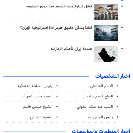
فشل استراتيجية الضغط ضد محور المقاومة
لماذا يشكّل مضيق هرمز أداة استراتيجية لإيران؟
صدمة إيران لأحلام الإمارات
اخبار الشخصيات
الامام الخامنئي
رئیس السلطة القضائیة
الحاج قاسم سليماني
السيد حسن نصرالله
السید عبدالملک الحوثي
الشيخ عيسى قاسم
رئيس الجمهورية
الشيخ الزكزاكي
اخبار المنظمات والمؤسسات