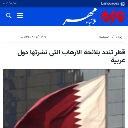
٠٧‏/٠٨‏/٢٠٢٦
إيران
السياسة
٠٩‏/٠٦‏/٢٠١٧، ١:٣٤ م
قطر تندد بلائحة الارهاب التي نشرتها دول
عربية