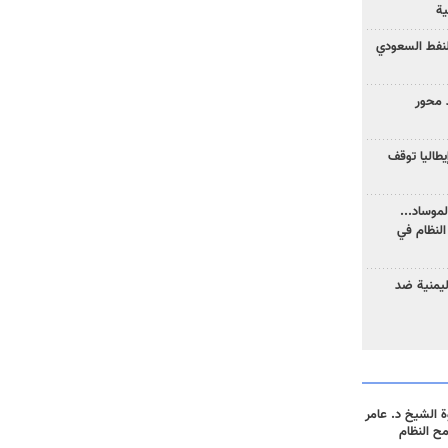
ية
نفط السعودي
 محور
يطاليا توقف
موساد...
لنظام في
ليمنية ضد
 الشيخ د. عامر
مح النظام