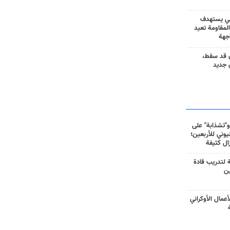
ني يستهدف
المقاومة تعيد
جهة
 قد سقط،
 جديد
و"تشذابة" على
وني للأربعين؛
زال كثيفة
ة لتدريب قادة
ين
أعمال الأوكراني