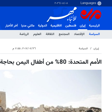
٠٨‏/٠٨‏/٢٠٢٦
الرئيسية
إيران
فلسطین
الاقلیمیة
الدولية
مالتي مدیا
آخر الأخبار
السياسة
الإقتصاد
المجتمع
الثقافة
العلوم
الرياضة
إيران
السياسة
٢٦‏/٠٧‏/٢٠١٧، ٧:٥٥ م
الأمم المتحدة: 80% من أطفال اليمن بحاجة لمساعدة فورية