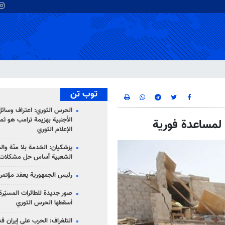
توب تن
الحرس الثوري: اعتراف وسائل 
الأجنبية بهزيمة ترامب هو ثم
الإعلام الثوري
پزشکیان: الخدمة بلا منّة وال
الشعبية أساس حل مشكلات ا
رئيس الجمهورية يعقد مؤتمراً 
صور جديدة للطائرات المسيّرة 
أسقطها الحرس الثوري
التلغراف: الحرب على إيران ق