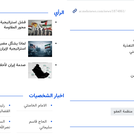
الرأي
فشل استراتيجية
محور المقاومة
لماذا يشكّل مضيق
لتغذية
استراتيجية لإيران
ني
صدمة إيران لأحلام
من
اخبار الشخصيات
الامام الخامنئي
رئی
القضائی
منظمة العفو
الحاج قاسم
الس
سليماني
نصرالله