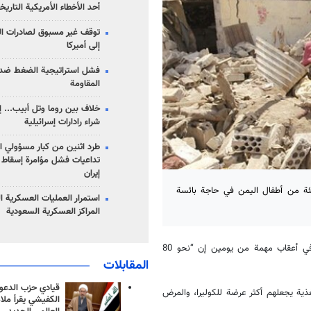
أحد الأخطاء الأمريكية التاريخ
توقف غير مسبوق لصادرات ال
إلى أميركا
فشل استراتيجية الضغط ضد
المقاومة
خلاف بين روما وتل أبيب... إ
شراء رادارات إسرائيلية
طرد اثنين من كبار مسؤولي ال
تداعيات فشل مؤامرة إسقاط ا
إيران
المتحدة الأربعاء أن العدوان والجوع والكوليرا خلفت 80 بالمئة من أطفال اليمن في حاجة بائسة
استمرار العمليات العسكرية ا
المراكز العسكرية السعودية
وقال المدراء التنفيذيون لثلاث من وكالات الأمم المتحدة في بيان مشترك في أعقاب مهمة من يومين إن “نحو 80
المقابلات
قيادي حزب الدعوة
ذية يجعلهم أكثر عرضة للكوليرا، والمرض
الكفيشي يقرأ ملا