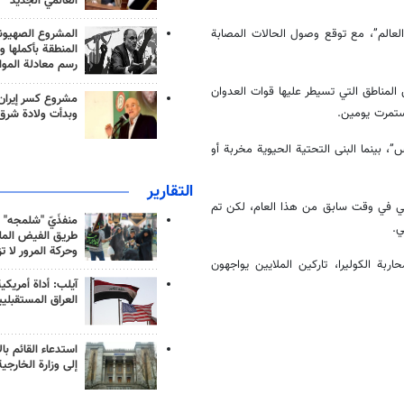
العالمي الجديد
العالم”، مع توقع وصول الحالات المصابة
المشروع الصهيو
المنطقة بأكملها و
رسم معادلة الموا
 المناطق التي تسيطر عليها قوات العدوان
مشروع كسر إيران
ستمرت يومين.
وبدأت ولادة شرق
”، بينما البنى التحتية الحيوية مخربة أو
التقارير
مة 2.1 مليار دولار في مؤتمر دولي في وقت سابق من هذا العام، لكن تم
منفذَيّ "شلمجه" 
ي.
طريق الفيض الملي
وحركة المرور لا ت
بة الكوليرا، تاركين الملايين يواجهون
آيلب: أداة أمريكي
العراق المستقبلي
استدعاء القائم بال
إلى وزارة الخارجية