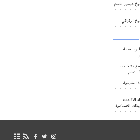
يخ عيسى قاسم
خ الزكزاكي
س صيانة
ر
ع تشخيص
النظام
ة الخارجية
د الاذاعات
يونات الاسلامية