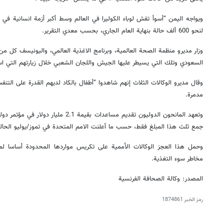
ويواجه اليمن “أسوأ تفش لوباء الكوليرا في العالم وسط أكبر أزمة انسانية في 
لنحو 600 ألف حالة بنهاية العام الجاري، بحسب معدي التقرير.
وزار مديرو منظمة الصحة العالمية، وبرنامج الاغذية العالمي، واليونيسف كل من
السعودي وتلك التي يسيطر عليها الجيش واللجان الشعبي خلال زيارتهم التي ا
وقال مديرو الوكالات الثلاث إنهم شاهدوا “أطفال بالكاد لديهم القدرة على التنفس
مدمرة.
وتعهد المانحون الدوليون تقديم مساعدات بقي
جمع ثلث هذا المبلغ فقط، حسب ما أعلنت الامم المتحدة في تموز/يوليو الحال
وحمل هذا العجز الوكالات الأممية على تكريس مواردها المحدودة أساسا لمحار
مخاطر سوء التغذية.
المصدر: وكالة الصحافة الفرنسية
رمز الخبر
1874861