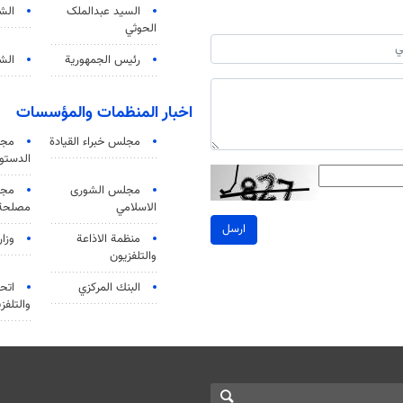
السید عبدالملک
الش
الحوثي
رئيس الجمهورية
الشي
اخبار المنظمات والمؤسسات
مجلس خبراء القيادة
مجل
الدستو
مجلس الشورى
مجم
الاسلامي
مصلحة 
ارسل
منظمة الاذاعة
وزار
والتلفزیون
البنك المركزي
اتحا
والتلفز