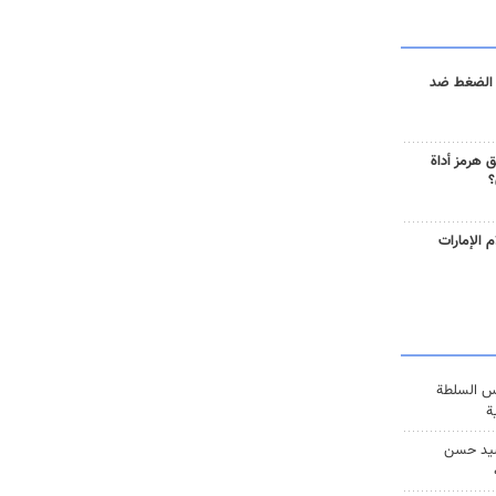
 الضغط ضد
 هرمز أداة
؟
 الإمارات
س السلطة
ة
يد حسن