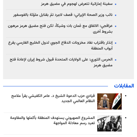
سفينة إماراتية تتعرض لهجوم في مضيق هرمز
نائب وزير الصحة الإيراني: قصف لامِرد تمّ بقنابل ملوّثة بالفوسفور
عراقجي: الاتفاق مع عُمان بات وشيكاً، لكن فتح مضيق هرمز مرهون
بشروط أخرى
إنذار باقتراب نفاد مخزونات الدفاع الجوي لدول الخليج الفارسي يقرع
أبواب المنطقة
الحرس الثوري: على الولايات المتحدة قبول شروط إيران لإعادة فتح
مضيق هرمز
المقابلات
قيادي حزب الدعوة الشيخ د. عامر الكفيشي يقرأ ملامح
النظام العالمي الجديد
المشروع الصهيوني يستهدف المنطقة بأكملها والمقاومة
تعيد رسم معادلة المواجهة