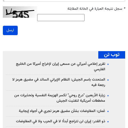
*
سجل نتيجة العبارة في الخانة المقابلة
ارسل
توب تن
تقرير إعلامي أميركي عن مسعى إيران لإخراج أميركا من الخليج
الفارسي
المتحدث باسم الجيش: النظام الإيراني السائد في مضيق هرمز لا
رجعة فيه
زيارة الأربعين "درع روحي" لكسر الهزيمة النفسية وتحذيرات من
مخططات أمريكية لتفتيت الجيش
عُمان: المفاوضات بشأن مضيق هرمز تجري في أجواء إيجابية
ذو القدر: إيران لن تتراجع أبداً؛ لا في الحرب ولا في المفاوضات