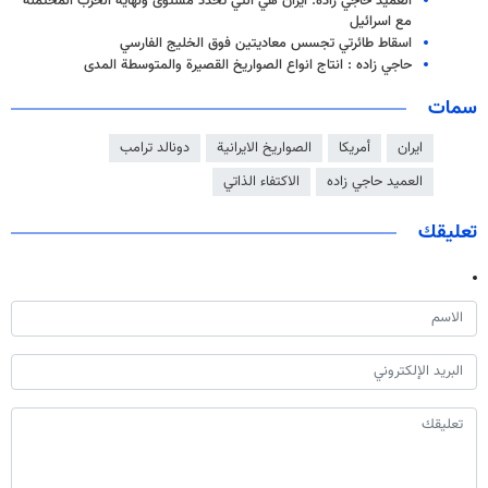
العميد حاجي زادة: ايران هي التي تحدد مستوى ونهاية الحرب المحتملة
مع اسرائيل
اسقاط طائرتي تجسس معاديتين فوق الخليج الفارسي
حاجي زاده : انتاج انواع الصواريخ القصيرة والمتوسطة المدى
سمات
ايران
أمريكا
الصواريخ الايرانية
دونالد ترامب
العميد حاجي زاده
الاكتفاء الذاتي
تعليقك