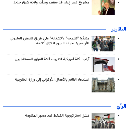
مشروع كسر إيران قد سقط، وبدأت ولادة شرق جديد
التقارير
منفذَيّ "شلمجه" و"تشذابة" على طريق الفيض المليوني
للأربعين؛ وحركة المرور لا تزال كثيفة
آيلب: أداة أمريكية لتدريب قادة العراق المستقبليين
استدعاء القائم بالأعمال الأوكراني إلى وزارة الخارجية
الرأي
فشل استراتيجية الضغط ضد محور المقاومة