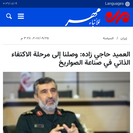
٠٩‏/٠٨‏/٢٠٢٦
إيران
السياسة
٢٥‏/٠٩‏/٢٠١٧، ٣:٢٨ م
العميد حاجي زاده: وصلنا إلى مرحلة الاكتفاء
الذاتي في صناعة الصواريخ