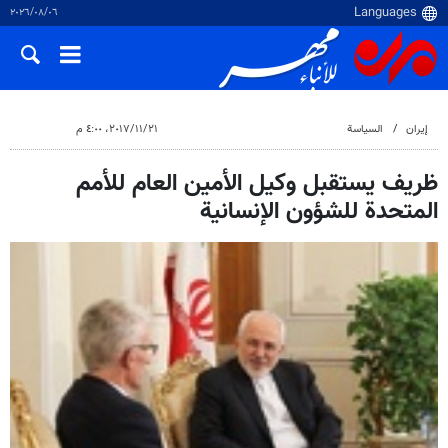
٠٦‏/٠٨‏/٢٠٢٦
إيران
السياسة
٢١‏/١١‏/٢٠١٧، ٤:٠٠ م
ظريف يستقبل وكيل الأمين العام للأمم
المتحدة للشؤون الإنسانية