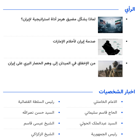
الرأي
لماذا يشكّل مضيق هرمز أداة استراتيجية لإيران؟
صدمة إيران لأحلام الإمارات
من الإخفاق في الميدان إلى وهم الحصار البري على إيران
اخبار الشخصيات
الامام الخامنئي
رئیس السلطة القضائیة
الحاج قاسم سليماني
السيد حسن نصرالله
السید عبدالملک الحوثي
الشيخ عيسى قاسم
رئيس الجمهورية
الشيخ الزكزاكي