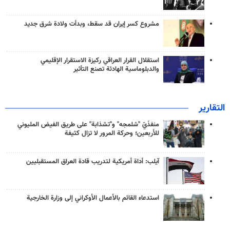
مشروع كسر إيران قد سقط، وبدأت ولادة شرق جديد
استقلال القرار العراقي ركيزة الاستقرار الإقليمي
والدبلوماسية الهادئة تصنع التأثير
التقارير
منفذَيّ "شلمجه" و"تشذابة" على طريق الفيض المليوني
للأربعين؛ وحركة المرور لا تزال كثيفة
آيلب: أداة أمريكية لتدريب قادة العراق المستقبليين
استدعاء القائم بالأعمال الأوكراني إلى وزارة الخارجية