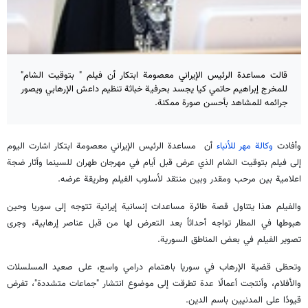
قالت مساعدة الرئيس الإيراني معصومة ابتكار أن فيلم " بتوقيت الشام"
للمخرج إبراهيم حاتمي كيا يجسد بحرفية خباثة تنظيم داعش الإرهابي ويصور
جرائمه للمشاهد بأحسن صورة ممكنة.
وأفادت
وكالة مهر للأنباء
أن مساعدة الرئيس الإيراني معصومة ابتكار اشارت اليوم
إلى فيلم بتوقيت الشام الذي عرض قبل أيام في مهرجان طهران للسينما وأثار ضجة
اعلامية بين مرحب ومقدر وبين منتقد لأسلوب الفيلم وطريقة عرضه.
والفيلم هذا يتناول قصة طائرة مساعدات إنسانية إيرانية تتوجه إلى سوريا وحين
هبوطها في المطار تواجه أحداثاً بعد التعرض لها من قبل عناصر إرهابية، وجرى
تصوير الفيلم في بعض المناطق السورية.
وتحظى قضية الإرهاب في سوريا باهتمام درامي واسع، على صعيد المسلسلات
والأفلام، وأنتجت أعمالًا عدة تطرقت إلى موضوع انتشار "جماعات متشددة"، تفرض
قيودًا على المدنيين باسم الدين.