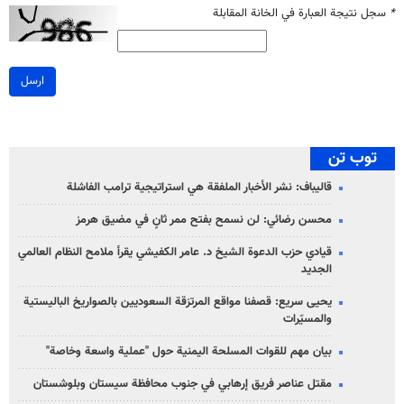
*
سجل نتيجة العبارة في الخانة المقابلة
ارسل
توب تن
قاليباف: نشر الأخبار الملفقة هي استراتيجية ترامب الفاشلة
محسن رضائي: لن نسمح بفتح ممر ثانٍ في مضيق هرمز
قيادي حزب الدعوة الشيخ د. عامر الكفيشي يقرأ ملامح النظام العالمي
الجديد
يحيى سريع: قصفنا مواقع المرتزقة السعوديين بالصواريخ الباليستية
والمسيّرات
بيان مهم للقوات المسلحة اليمنية حول "عملية واسعة وخاصة"
مقتل عناصر فريق إرهابي في جنوب محافظة سيستان وبلوشستان