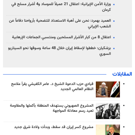
وزارة الأمن الإيرانية: اعتقال 21 عميلاً للموساد و4 أشرار مسلح في
كرمان
العميد بهمرد: نحن على أهبة الاستعداد للتضحية بأرواحنا دفاعاً عن
الشعب الإيراني
اعتقال 8 من كبار الأشرار المسلحين ومنتسبي الجماعات الإرهابية
بزشكيان: خططوا لإسقاط إيران خلال 48 ساعة وسوقها نحو السيناريو
السوري
المقابلات
قيادي حزب الدعوة الشيخ د. عامر الكفيشي يقرأ ملامح
النظام العالمي الجديد
المشروع الصهيوني يستهدف المنطقة بأكملها والمقاومة
تعيد رسم معادلة المواجهة
مشروع كسر إيران قد سقط، وبدأت ولادة شرق جديد