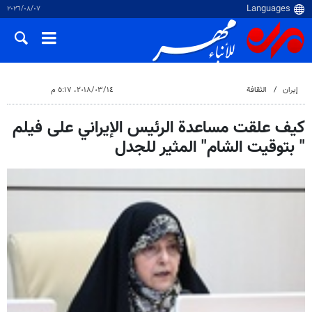
٠٧‏/٠٨‏/٢٠٢٦
إيران
الثقافة
١٤‏/٠٣‏/٢٠١٨، ٥:١٧ م
كيف علقت مساعدة الرئيس الإيراني على فيلم
" بتوقيت الشام" المثير للجدل