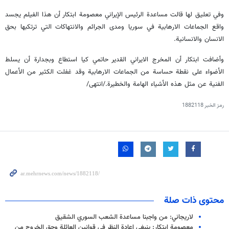
وفي تعليق لها قالت مساعدة الرئيس الإيراني معصومة ابتكار أن هذا الفيلم يجسد
واقع الجماعات الارهابية في سوريا ومدى الجرائم والانتهاكات التي ترتكبها بحق
الانسان والانسانية.
وأضافت ابتكار أن المخرج الايراني القدير حاتمي كيا استطاع وبجدارة أن يسلط
الأضواء على نقطة حساسة من الجماعات الارهابية وقد غفلت الكثير من الأعمال
الفنية عن مثل هذه الأشياء الهامة والخطيرة./انتهى/
رمز الخبر
1882118
محتوى ذات صلة
لاريجاني: من واجبنا مساعدة الشعب السوري الشقيق
معصومة ابتكار: ينبغي إعادة النظر في قوانين العائلة وحق الخروج من