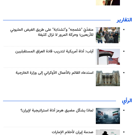
التقارير
منفذَيّ "شلمجه" و"تشذابة" على طريق الفيض المليوني
للأربعين؛ وحركة المرور لا تزال كثيفة
آيلب: أداة أمريكية لتدريب قادة العراق المستقبليين
استدعاء القائم بالأعمال الأوكراني إلى وزارة الخارجية
الرأي
لماذا يشكّل مضيق هرمز أداة استراتيجية لإيران؟
صدمة إيران لأحلام الإمارات