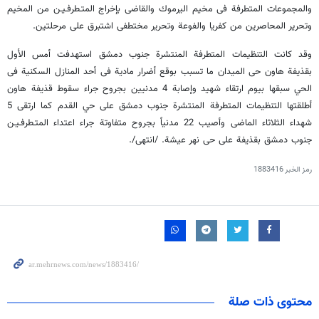
والمجموعات المتطرفة فى مخيم اليرموك والقاضى بإخراج المتـطرفـيـن من المخيم
وتحرير المحاصرين من كفريا والفوعة وتحرير مختطفى اشتبرق على مرحلتين.
وقد كانت التنظيمات المتطرفة المنتشرة جنوب دمشق استهدفت أمس الأول
بقذيفة هاون حى الميدان ما تسبب بوقع أضرار مادية فى أحد المنازل السكنية فى
الحي سبقها بيوم ارتقاء شهيد وإصابة 4 مدنيين بجروح جراء سقوط قذيفة هاون
أطلقتها التنظيمات المتطرفة المنتشرة جنوب دمشق على حي القدم كما ارتقى 5
شهداء الثلاثاء الماضى وأصيب 22 مدنياً بجروح متفاوتة جراء اعتداء المتـطرفـيـن
جنوب دمشق بقذيفة على حى نهر عيشة. /انتهى/.
رمز الخبر
1883416
محتوى ذات صلة