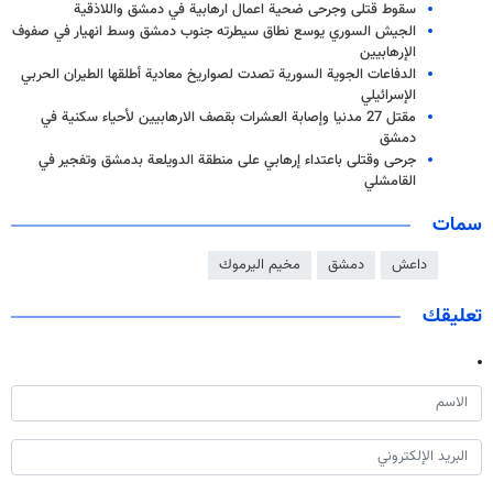
سقوط قتلى وجرحى ضحية اعمال ارهابية في دمشق واللاذقية
الجيش السوري يوسع نطاق سيطرته جنوب دمشق وسط انهيار في صفوف
الإرهابيين
الدفاعات الجوية السورية تصدت لصواريخ معادية أطلقها الطيران الحربي
الإسرائيلي
مقتل 27 مدنيا وإصابة العشرات بقصف الارهابیین لأحياء سكنية في
دمشق
جرحى وقتلى باعتداء إرهابي على منطقة الدويلعة بدمشق وتفجير في
القامشلي
سمات
داعش
دمشق
مخيم اليرموك
تعليقك