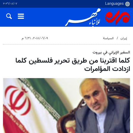
٠٧‏/٠٨‏/٢٠٢٦
إيران
السياسة
٠٩‏/٠٦‏/٢٠١٨، ٦:٣١ م
السفير الإيراني في بيروت
كلما اقتربنا من طريق تحرير فلسطين كلما
ازدادت المؤامرات