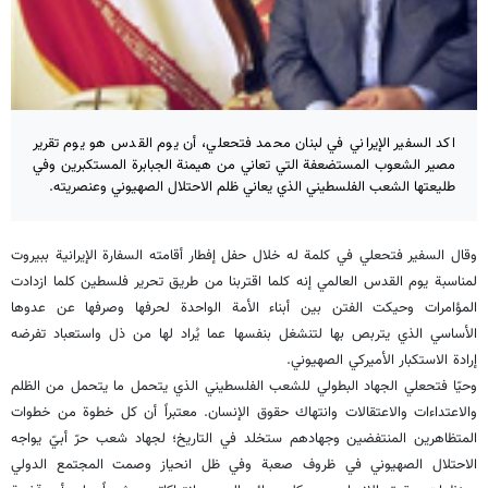
اكد السفير الإيراني في لبنان محمد فتحعلي، أن يوم القدس هو يوم تقرير
مصير الشعوب المستضعفة التي تعاني من هيمنة الجبابرة المستكبرين وفي
طليعتها الشعب الفلسطيني الذي يعاني ظلم الاحتلال الصهيوني وعنصريته.
وقال السفير فتحعلي في كلمة له خلال حفل إفطار أقامته السفارة الإيرانية ببيروت
لمناسبة يوم القدس العالمي إنه كلما اقتربنا من طريق تحرير فلسطين كلما ازدادت
المؤامرات وحيكت الفتن بين أبناء الأمة الواحدة لحرفها وصرفها عن عدوها
الأساسي الذي يتربص بها لتنشغل بنفسها عما يُراد لها من ذل واستعباد تفرضه
إرادة الاستكبار الأميركي الصهيوني.
وحيّا فتحعلي الجهاد البطولي للشعب الفلسطيني الذي يتحمل ما يتحمل من الظلم
والاعتداءات والاعتقالات وانتهاك حقوق الإنسان. معتبراً أن كل خطوة من خطوات
المتظاهرين المنتفضين وجهادهم ستخلد في التاريخ؛ لجهاد شعب حرّ أبيّ يواجه
الاحتلال الصهيوني في ظروف صعبة وفي ظل انحياز وصمت المجتمع الدولي