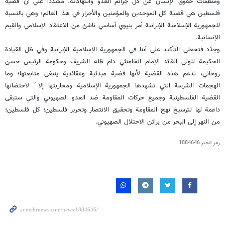
ومنظمات حقوق الإنسان عن كل جرائم العدو وانتهاكاته. مشدداً علي أن قضية
فلسطين هي قضية كل الموحدين والمؤمنين والأحرار في هذا العالم؛ وهي بالنسبة
للجمهورية الإسلامية الإيرانية أمر بنيوي أساسي ناشئ من الاعتقاد الإسلامي والقيم
الإنسانية.
وجدّد فتحعلي التأكيد على أننا في الجمهورية الإسلامية الإيرانية وفي ظل القيادة
الحكيمة للولي القائد الإمام الخامنئي دام ظله الشريف وحكومة الرئيس حسن
روحاني، ندعم هذه القضية لأنها قضية مبدئية وعقائدية ينبغي متابعتها؛ وما
الهجمات الشرسة التي تشهدها الجمهورية الإسلامية ومحاربتها إلا ّ لاحتضانها
القضية الفلسطينية وجميع حركات المقاومة ضد العدو الصهيوني والتي ستبقى
داعمة لها لترسيخ نهج المقاومة وتحقيق الانتصار وتحرير فلسطين؛ كل فلسطين؛
من النهر إلى البحر من براثن الاحتلال الصهيوني.
رمز الخبر
1884646