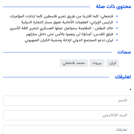
محتوى ذات صلة
فتحعلي: كلما اقتربنا من طريق تحرير فلسطين كلما ازدادت المؤامرات
الرئيس الإيراني: العقوبات الأحادية تعوق مسار التجارة الدولية
خالد البطش : المقاومة ستواصل عملها العسكري لتحرير كافة الأسرى
فيلق القدس: أعداؤنا لن ينعموا بالأمن حتى داخل منازلهم
ايران تدعو المجتمع الدولي لإدانة وحشية الكيان الصهيوني
سمات
ايران
بيروت
محمد فتحعلي
تعليقك