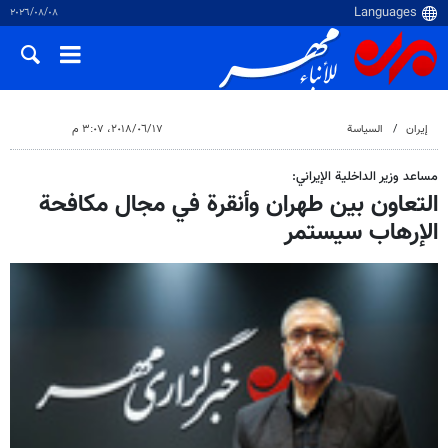
٠٨‏/٠٨‏/٢٠٢٦
إيران
السياسة
١٧‏/٠٦‏/٢٠١٨، ٣:٠٧ م
مساعد وزير الداخلية الإيراني:
التعاون بين طهران وأنقرة في مجال مكافحة
الإرهاب سيستمر