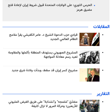
الحرس الثوري: على الولايات المتحدة قبول شروط إيران لإعادة فتح
مضيق هرمز
المقابلات
قيادي حزب الدعوة الشيخ د. عامر الكفيشي يقرأ ملامح
النظام العالمي الجديد
المشروع الصهيوني يستهدف المنطقة بأكملها والمقاومة
تعيد رسم معادلة المواجهة
مشروع كسر إيران قد سقط، وبدأت ولادة شرق جديد
التقارير
منفذَيّ "شلمجه" و"تشذابة" على طريق الفيض المليوني
للأربعين؛ وحركة المرور لا تزال كثيفة