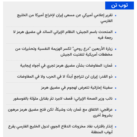
توب تن
تقرير إعلامي أميركي عن مسعى إيران لإخراج أميركا من الخليج
الفارسي
المتحدث باسم الجيش: النظام الإيراني السائد في مضيق هرمز لا
رجعة فيه
زيارة الأربعين "درع روحي" لكسر الهزيمة النفسية وتحذيرات من
مخططات أمريكية لتفتيت الجيش
عُمان: المفاوضات بشأن مضيق هرمز تجري في أجواء إيجابية
ذو القدر: إيران لن تتراجع أبداً؛ لا في الحرب ولا في المفاوضات
سفينة إماراتية تتعرض لهجوم في مضيق هرمز
نائب وزير الصحة الإيراني: قصف لامِرد تمّ بقنابل ملوّثة بالفوسفور
عراقجي: الاتفاق مع عُمان بات وشيكاً، لكن فتح مضيق هرمز مرهون
بشروط أخرى
إنذار باقتراب نفاد مخزونات الدفاع الجوي لدول الخليج الفارسي يقرع
أبواب المنطقة