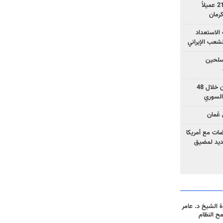
وزارة الأمن الإيرانية: اعتقال 21 عميلاً
الاستعداد
لشعب الإيراني
المسلحين
بزشكيان: خططوا لإسقاط إيران خلال 48
السوري
عُمان
ضات مع أمريكا
جديد لمضيق
 الشيخ د. عامر
مح النظام