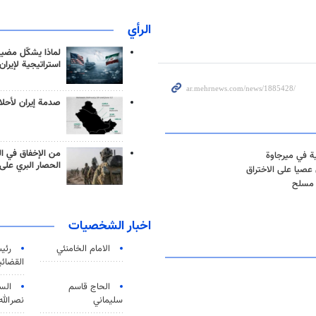
الرأي
لماذا يشكّل مضيق
استراتيجية لإيران
صدمة إيران لأحلام
من الإخفاق في ال
ية في ميرجاوة
الحصار البري على 
عصيا على الاختراق
 مسلح
اخبار الشخصيات
الامام الخامنئي
رئی
القضائی
الحاج قاسم
الس
سليماني
نصرالله