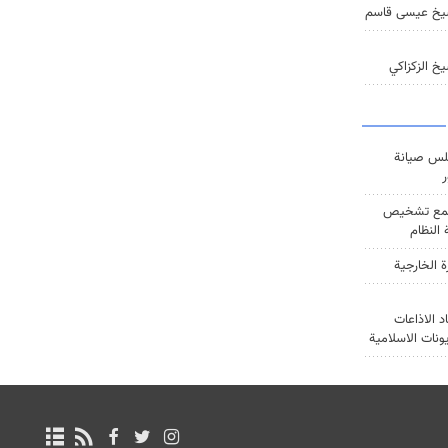
يخ عيسى قاسم
خ الزكزاكي
س صيانة
ر
ع تشخيص
النظام
ة الخارجية
د الاذاعات
يونات الاسلامية