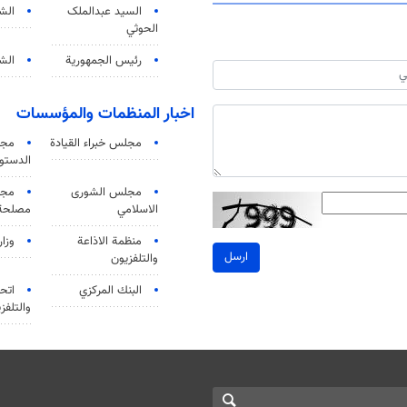
السید عبدالملک
الش
الحوثي
رئيس الجمهورية
الشي
اخبار المنظمات والمؤسسات
مجلس خبراء القيادة
مجل
الدستو
مجلس الشورى
مجم
الاسلامي
مصلحة 
منظمة الاذاعة
وزار
ارسل
والتلفزیون
البنك المركزي
اتحا
والتلفز