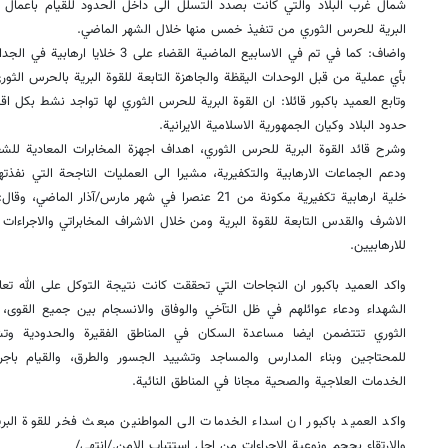
شمال غرب البلاد والتي كانت بصدد التسلل الى داخل الحدود للقيام باعمال
البرية للحرس الثوري من تنفيذ خمس منها خلال الشهر الماضي.
واضاف: كما في تم في الاسابيع الماضية الق
بأي عملية من قبل الوحدات اليقظة والجاهزة التابعة للقوة البرية بالحرس الثور
وتابع العميد باكبور قائلا: ان القوة البرية للحرس الثوري لها تواجد نشط بكل 
حدود البلاد وكيان الجمهورية الاسلامية الايرانية.
وشرح قائد القوة البرية للحرس الثوري، اهداف اجهزة المخابرات المعادية للشعب
ودعم الجماعات الارهابية والتكفيرية، مشيرا الى العمليات الناجحة التي نفذ
خلية ارهابية تكفيرية مكونة من 21 عنصرا في شهر مارس/آذ
الاشرف والقدس التابعة للقوة البرية ومن خلال الاشراف المخابراتي والاجراء
للارهابيين.
واكد العميد باكبور ان النجاحات التي تحققت كانت نتيجة التوكل على الله تعال
الشهداء ودعاء عوائلهم في ظل التآخي والوفاق والانسجام بين جميع القوى، 
الثوري تتتضمن ايضا مساعدة السكان في المناطق الفقيرة والحدودية وت
للمحتاجين وبناء المدارس والمساجد وتشييد الجسور والطرق، والقيام با
الخدمات العلاجية والصحية مجانا في المناطق النائية.
واكد العميد باكبور ان اسداء الخدمات الى المواطنين مبعث فخر للقوة البر
والارتقاء بحجم ونوعية الاجراءات من اجل استتباب الامن./انتهى/