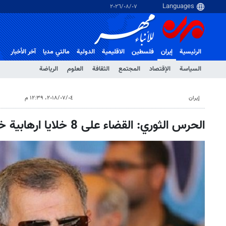
٠٧‏/٠٨‏/٢٠٢٦
الرئيسية
إيران
فلسطین
الاقلیمیة
الدولية
مالتي مدیا
آخر الأخبار
السياسة
الإقتصاد
المجتمع
الثقافة
العلوم
الرياضة
إيران
٠٤‏/٠٧‏/٢٠١٨، ١٢:٣٩ م
الحرس الثوري: القضاء على 8 خلايا ارهابية خلال الشهر الماضي