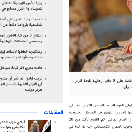
للموساد و4 أشرار مسلح في كرمان
العميد بهمرد: نحن على أهبة 
للتضحية بأرواحنا دفاعاً عن ا
اعتقال 8 من كبار الأشرار 
ومنتسبي الجماعات الإرهابية
ساعة وسوقها نحو السيناريو 
حادث بحري آخر قبالة سواحل 
غريب آبادي: لم نُجرِ أي مفاو
اكد قائد القوة البرية بالحرس الثوري الايراني العميد محمد باكبور انه تم القضاء على 8 خلايا ارهابية تابعة للزمر
في الأيام الأخيرة..المسار ال
يران.
هرمز مؤقت
لي القوة البرية بالحرس الثوري عقد في
المقابلات
بها الحرس الثوري في المناطق الحدودية
والمهام التي نفذتها القوة البرية للارتقاء بمستوى الامن المستديم، وقال: خلال العام الماضي تم القيام بأكثر من 20
قيادي حزب الدعوة
ورة وحزب العمال الكردستاني (ب ك ك) في
الكفيشي يقرأ ملا