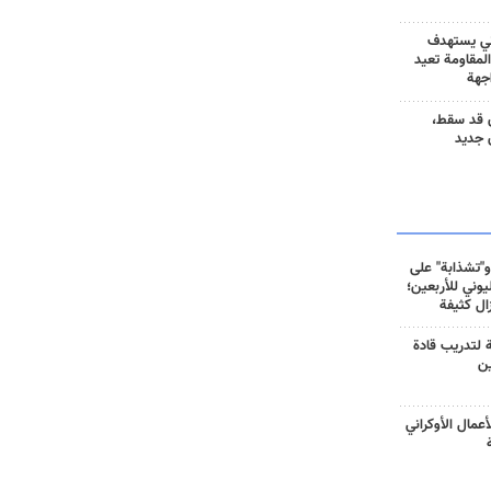
ني يستهدف
المقاومة تعيد
جهة
 قد سقط،
 جديد
و"تشذابة" على
وني للأربعين؛
زال كثيفة
ة لتدريب قادة
ين
أعمال الأوكراني