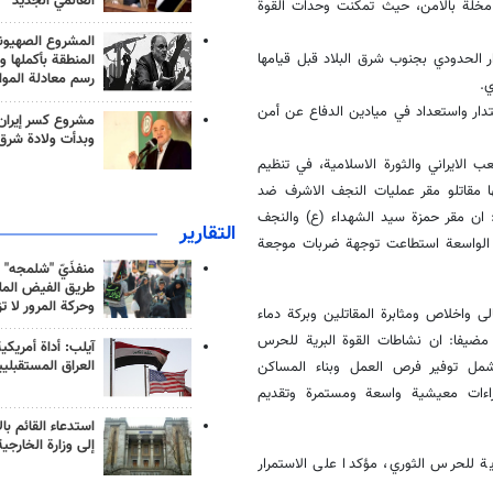
العالمي الجديد
 مخلة بالامن، حيث تمكنت وحدات القوة
المشروع الصهيو
ضاء على 3 خلايا ارهابية في الجدار الحدودي بجنوب شرق البلاد قبل قيامها
المنطقة بأكملها و
رسم معادلة الموا
ي.
اقتدار واستعداد في ميادين الدفاع عن أمن
مشروع كسر إيران
وبدأت ولادة شرق
 الايراني والثورة الاسلامية، في تنظيم
تها مقاتلو مقر عمليات النجف الاشرف ضد
ار الماضي، وقال: ان مقر حمزة سيد الشهداء (ع) والنجف
التقارير
ات الواسعة استطاعت توجهة ضربات موجعة
منفذَيّ "شلمجه" 
طريق الفيض الملي
وحركة المرور لا ت
ى واخلاص ومثابرة المقاتلين وبركة دماء
مضيفا: ان نشاطات القوة البرية للحرس
آيلب: أداة أمريكي
العراق المستقبلي
شمل توفير فرص العمل وبناء المساكن
جراءات معيشية واسعة ومستمرة وتقديم
استدعاء القائم بال
إلى وزارة الخارجية
ية للحرس الثوري، مؤكدا على الاستمرار