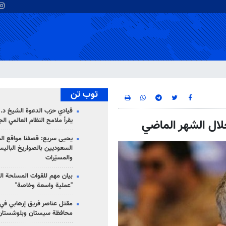
توب تن
قيادي حزب الدعوة الشيخ د. 
يقرأ ملامح النظام العالمي ال
يحيى سريع: قصفنا مواقع الم
السعوديين بالصواريخ الباليس
والمسيّرات
بيان مهم للقوات المسلحة ال
"عملية واسعة وخاصة"
مقتل عناصر فريق إرهابي في
محافظة سيستان وبلوشستان