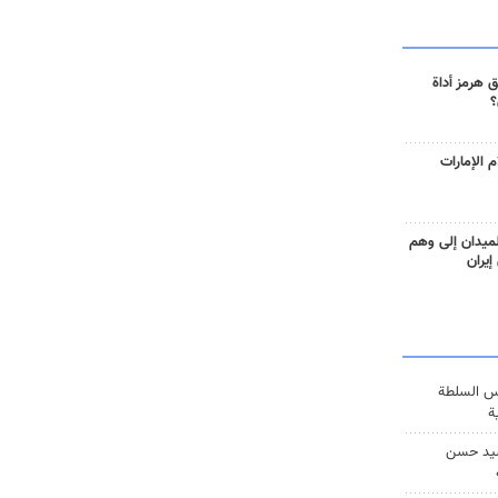
 هرمز أداة
؟
 الإمارات
ميدان إلى وهم
إيران
س السلطة
ة
يد حسن