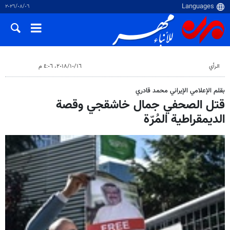
٠٦‏/٠٨‏/٢٠٢٦
الرأي
١٦‏/١٠‏/٢٠١٨، ٤:٠٦ م
بقلم الإعلامي الإيراني محمد قادري
قتل الصحفي جمال خاشقجي وقصة
الديمقراطية المُرّة