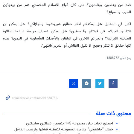
ضد من يعتدون ويظلمون؟ متى كان أتباع الاسلام المحمدي هم من يبدوأون
الحرب والصراع؟
لكن في المقابل هل يمكنكم انكار حقائق هيروشيما وناجازاكي؟ هل يمكن ان
تتناسوا الجرائم في فيتنام وفلسطين؟ هل يمكن نسيان جريمة اسقاط الطائرة
المدنية الايرانية؟ والجرائم الاخرى في البلقان والأحداث المأساوية في اليمن؟ هذه
كلها حقائق لا تنكر وحجج لا تقبل النقاش أو التبرير./انتهى/
رمز الخبر
1888752
محتوى ذات صلة
احمدي نجاد: بيان مجموعة 5+1 يتضمن نقطتين سلبيتين
خطف "خاشقجي" مقامرة السعودية لتغطية فشلها وترهيب الداخل