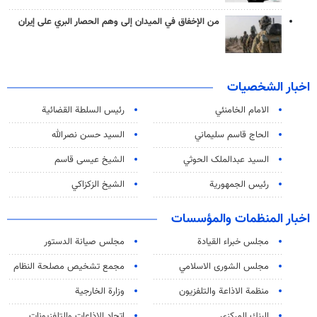
من الإخفاق في الميدان إلى وهم الحصار البري على إيران
اخبار الشخصيات
الامام الخامنئي
رئیس السلطة القضائیة
الحاج قاسم سليماني
السيد حسن نصرالله
السید عبدالملک الحوثي
الشيخ عيسى قاسم
رئيس الجمهورية
الشيخ الزكزاكي
اخبار المنظمات والمؤسسات
مجلس خبراء القيادة
مجلس صيانة الدستور
مجلس الشورى الاسلامي
مجمع تشخيص مصلحة النظام
منظمة الاذاعة والتلفزیون
وزارة الخارجية
البنك المركزي
اتحاد الاذاعات والتلفزيونات