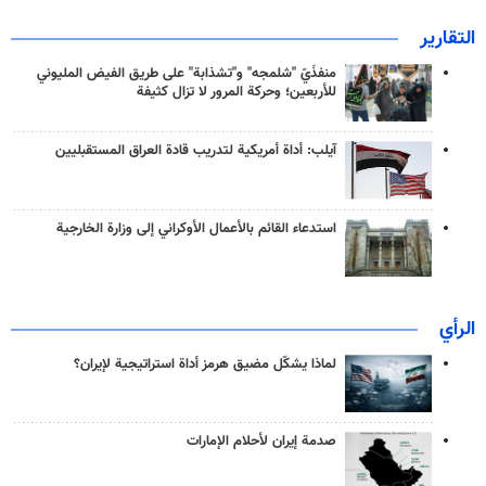
التقارير
منفذَيّ "شلمجه" و"تشذابة" على طريق الفيض المليوني
للأربعين؛ وحركة المرور لا تزال كثيفة
آيلب: أداة أمريكية لتدريب قادة العراق المستقبليين
استدعاء القائم بالأعمال الأوكراني إلى وزارة الخارجية
الرأي
لماذا يشكّل مضيق هرمز أداة استراتيجية لإيران؟
صدمة إيران لأحلام الإمارات