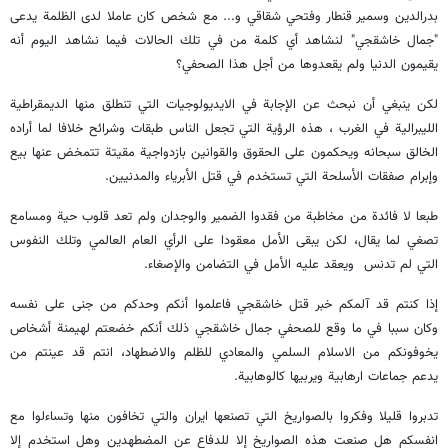
بدرالدين وسمير قنطار وفتحي شقاقي و... مع شخص كان عاملا لدى الظلمة يدعى
"جمال خاشقجي" لنشاهد أي كلمة من في تلك الحالات فيما نشاهد اليوم أنه
يقيمون الدنيا ولم يقعدوها من أجل هذا الصحفي؟
لكن ينبغي أن نبحث عن الإجابة في الايديولوجيات التي تنطلق منها الديمقراطية
الليبرالية في الغرب ، هذه الرؤية التي تجعل الناس طبقات وشرائح خلافا لما أراده
الخالق سبحانه ويحكمون على الحقوق والقوانين بازدواجية مقيتة تتمخض عنها بيع
وإبرام صفقات الأسلحة التي تستخدم في قتل الأبرياء والمدنيين.
طبعا لا فائدة من مخاطبة من فقدوا الضمير والوجدان ولم تعد قلوب حية ومسامع
تصغي لما يقال، لكن يبقى الأمل معقودا على الرأي العام العالمي وتلك النفوس
التي لم تدنس ويعقد عليه الأمل في التضامن والإصغاء.
إذا كنتم قد آلمكم خبر قتل خاشقجي فاعلموا أنكم وحدكم من جنى على نفسه
وكان سببا في ما وقع للصحفي جمال خاشقجي ذلك أنكم خضعتم لهيمنة أشخاص
يخوفونكم من الاسلام السلمي والمعادي للظلم والاضطهاد، انتم قد عينتم من
يدعم جماعات ارهابية ويربيها كالوهابية.
تدبروا قليلا وفكروا بالصواريخ التي تصنعها ايران والتي تخافون منها وتساءلوا مع
انفسكم هل صنعت هذه الصواريخ إلا للدفاع عن المضطهدين وهل استخدم إلا