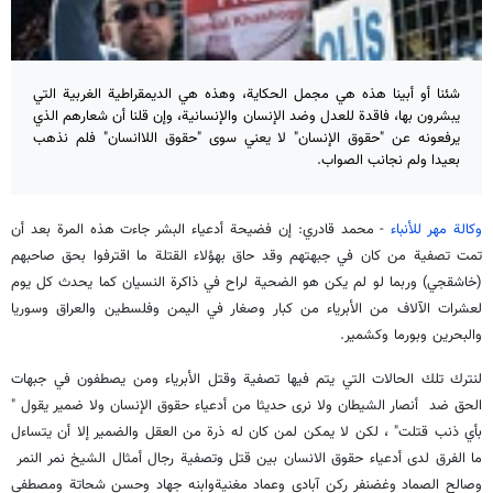
شئنا أو أبينا هذه هي مجمل الحكاية، وهذه هي الديمقراطية الغربية التي
يبشرون بها، فاقدة للعدل وضد الإنسان والإنسانية، وإن قلنا أن شعارهم الذي
يرفعونه عن "حقوق الإنسان" لا يعني سوى "حقوق اللاانسان" فلم نذهب
بعيدا ولم نجانب الصواب.
وكالة مهر للأنباء
- محمد قادري: إن فضيحة أدعياء البشر جاءت هذه المرة بعد أن
تمت تصفية من كان في جبهتهم وقد حاق بهؤلاء القتلة ما اقترفوا بحق صاحبهم
(خاشقجي) وربما لو لم يكن هو الضحية لراح في ذاكرة النسيان كما يحدث كل يوم
لعشرات الآلاف من الأبرياء من كبار وصغار في اليمن وفلسطين والعراق وسوريا
والبحرين وبورما وكشمير.
لنترك تلك الحالات التي يتم فيها تصفية وقتل الأبرياء ومن يصطفون في جبهات
الحق ضد أنصار الشيطان ولا نرى حديثا من أدعياء حقوق الإنسان ولا ضمير يقول "
بأي ذنب قتلت" ، لكن لا يمكن لمن كان له ذرة من العقل والضمير إلا أن يتساءل
ما الفرق لدى أدعياء حقوق الانسان بين قتل وتصفية رجال أمثال الشيخ نمر النمر
وصالح الصماد وغضنفر ركن آبادي وعماد مغنيةوابنه جهاد وحسن شحاتة ومصطفى