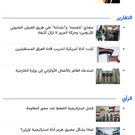
التقارير
منفذَيّ "شلمجه" و"تشذابة" على طريق الفيض المليوني
للأربعين؛ وحركة المرور لا تزال كثيفة
آيلب: أداة أمريكية لتدريب قادة العراق المستقبليين
استدعاء القائم بالأعمال الأوكراني إلى وزارة الخارجية
الرأي
فشل استراتيجية الضغط ضد محور المقاومة
لماذا يشكّل مضيق هرمز أداة استراتيجية لإيران؟