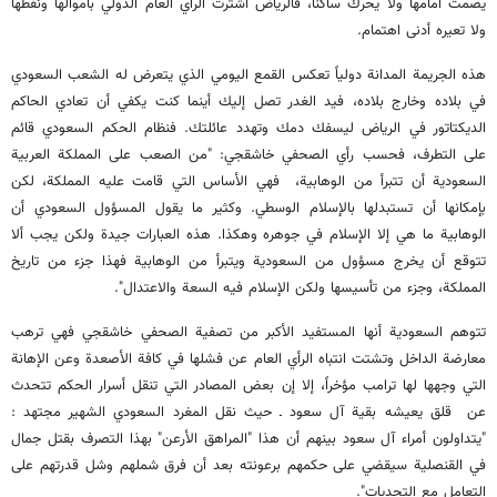
يصمت أمامها ولا يحرك ساكنا، فالرياض اشترت الرأي العام الدولي بأموالها ونفطها
ولا تعيره أدنى اهتمام.
هذه الجريمة المدانة دولياً تعكس القمع اليومي الذي يتعرض له الشعب السعودي
في بلاده وخارج بلاده، فيد الغدر تصل إليك أينما كنت يكفي أن تعادي الحاكم
الديكتاتور في الرياض ليسفك دمك وتهدد عائلتك. فنظام الحكم السعودي قائم
على التطرف، فحسب رأي الصحفي خاشقجي: "من الصعب على المملكة العربية
السعودية أن تتبرأ من الوهابية، فهي الأساس التي قامت عليه المملكة، لكن
بإمكانها أن تستبدلها بالإسلام الوسطي. وكثير ما يقول المسؤول السعودي أن
الوهابية ما هي إلا الإسلام في جوهره وهكذا. هذه العبارات جيدة ولكن يجب ألا
تتوقع أن يخرج مسؤول من السعودية ويتبرأ من الوهابية فهذا جزء من تاريخ
المملكة، وجزء من تأسيسها ولكن الإسلام فيه السعة والاعتدال".
تتوهم السعودية أنها المستفيد الأكبر من تصفية الصحفي خاشقجي فهي ترهب
معارضة الداخل وتشتت انتباه الرأي العام عن فشلها في كافة الأصعدة وعن الإهانة
التي وجهها لها ترامب مؤخراً، إلا إن بعض المصادر التي تنقل أسرار الحكم تتحدث
عن قلق يعيشه بقية آل سعود ـ حيث نقل المغرد السعودي الشهير مجتهد :
"يتداولون أمراء آل سعود بينهم أن هذا "المراهق الأرعن" بهذا التصرف بقتل جمال
في القنصلية سيقضي على حكمهم برعونته بعد أن فرق شملهم وشل قدرتهم على
التعامل مع التحديات".