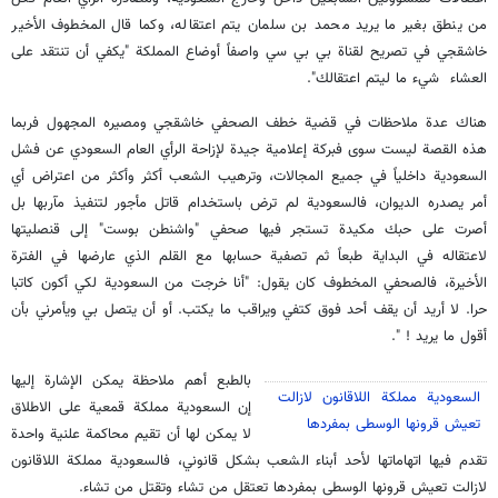
من ينطق بغير ما يريد محمد بن سلمان يتم اعتقاله، وكما قال المخطوف الأخير
خاشقجي في تصريح لقناة بي بي سي واصفاً أوضاع المملكة "يكفي أن تنتقد على
العشاء شيء ما ليتم اعتقالك".
هناك عدة ملاحظات في قضية خطف الصحفي خاشقجي ومصيره المجهول فربما
هذه القصة ليست سوى فبركة إعلامية جيدة لإزاحة الرأي العام السعودي عن فشل
السعودية داخلياً في جميع المجالات، وترهيب الشعب أكثر وأكثر من اعتراض أي
أمر يصدره الديوان، فالسعودية لم ترض باستخدام قاتل مأجور لتنفيذ مآربها بل
أصرت على حبك مكيدة تستجر فيها صحفي "واشنطن بوست" إلى قنصليتها
لاعتقاله في البداية طبعاً ثم تصفية حسابها مع القلم الذي عارضها في الفترة
الأخيرة، فالصحفي المخطوف كان يقول: "أنا خرجت من السعودية لكي أكون كاتبا
حرا. لا أريد أن يقف أحد فوق كتفي ويراقب ما يكتب. أو أن يتصل بي ويأمرني بأن
أقول ما يريد ! ".
بالطبع أهم ملاحظة يمكن الإشارة إليها
السعودية مملكة اللاقانون لازالت
إن السعودية مملكة قمعية على الاطلاق
تعيش قرونها الوسطى بمفردها
لا يمكن لها أن تقيم محاكمة علنية واحدة
تقدم فيها اتهاماتها لأحد أبناء الشعب بشكل قانوني، فالسعودية مملكة اللاقانون
لازالت تعيش قرونها الوسطى بمفردها تعتقل من تشاء وتقتل من تشاء.