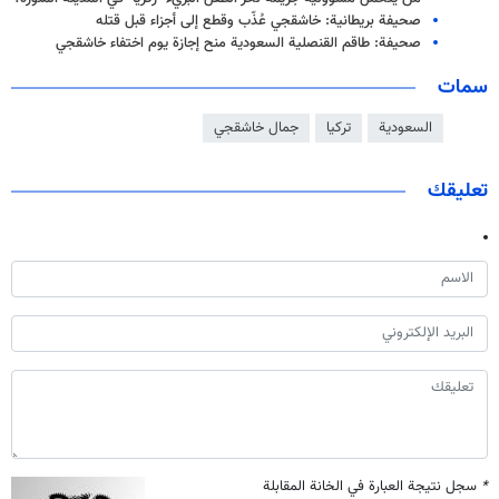
صحيفة بريطانية: خاشقجي عُذّب وقطع إلى أجزاء قبل قتله
صحيفة: طاقم القنصلية السعودية منح إجازة يوم اختفاء خاشقجي
سمات
السعودية
تركيا
جمال خاشقجي
تعليقك
*
سجل نتيجة العبارة في الخانة المقابلة