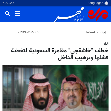
٠٨‏/٠٨‏/٢٠٢٦
إيران
السياسة
٠٩‏/١٠‏/٢٠١٨، ٣:٣٥ م
الرأي
خطف "خاشقجي" مقامرة السعودية لتغطية
فشلها وترهيب الداخل