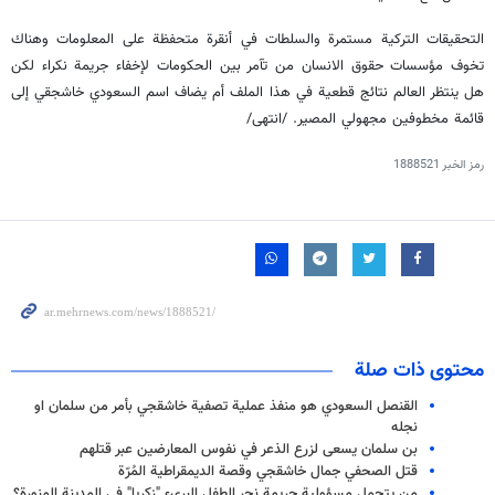
التحقيقات التركية مستمرة والسلطات في أنقرة متحفظة على المعلومات وهناك
تخوف مؤسسات حقوق الانسان من تآمر بين الحكومات لإخفاء جريمة نكراء لكن
هل ينتظر العالم نتائج قطعية في هذا الملف أم يضاف اسم السعودي خاشجقي إلى
قائمة مخطوفين مجهولي المصير. /انتهى/
رمز الخبر
1888521
محتوى ذات صلة
القنصل السعودي هو منفذ عملية تصفية خاشقجي بأمر من سلمان او
نجله
بن سلمان يسعی لزرع الذعر في نفوس المعارضين عبر قتلهم
قتل الصحفي جمال خاشقجي وقصة الديمقراطية المُرّة
من يتحمل مسؤولية جريمة نحر الطفل البريء "زكريا" في المدينة المنورة؟