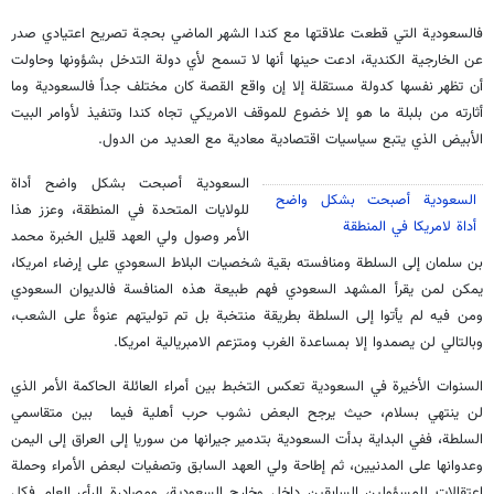
فالسعودية التي قطعت علاقتها مع كندا الشهر الماضي بحجة تصريح اعتيادي صدر
عن الخارجية الكندية، ادعت حينها أنها لا تسمح لأي دولة التدخل بشؤونها وحاولت
أن تظهر نفسها كدولة مستقلة إلا إن واقع القصة كان مختلف جداً فالسعودية وما
أثارته من بلبلة ما هو إلا خضوع للموقف الامريكي تجاه كندا وتنفيذ لأوامر البيت
الأبيض الذي يتبع سياسيات اقتصادية معادية مع العديد من الدول.
السعودية أصبحت بشكل واضح أداة
السعودية أصبحت بشكل واضح
للولايات المتحدة في المنطقة، وعزز هذا
أداة لامريكا في المنطقة
الأمر وصول ولي العهد قليل الخبرة محمد
بن سلمان إلى السلطة ومنافسته بقية شخصيات البلاط السعودي على إرضاء امريكا،
يمكن لمن يقرأ المشهد السعودي فهم طبيعة هذه المنافسة فالديوان السعودي
ومن فيه لم يأتوا إلى السلطة بطريقة منتخبة بل تم توليتهم عنوةً على الشعب،
وبالتالي لن يصمدوا إلا بمساعدة الغرب ومتزعم الامبريالية امريكا.
السنوات الأخيرة في السعودية تعكس التخبط بين أمراء العائلة الحاكمة الأمر الذي
لن ينتهي بسلام، حيث يرجح البعض نشوب حرب أهلية فيما بين متقاسمي
السلطة، ففي البداية بدأت السعودية بتدمير جيرانها من سوريا إلى العراق إلى اليمن
وعدوانها على المدنيين، ثم إطاحة ولي العهد السابق وتصفيات لبعض الأمراء وحملة
اعتقالات للمسؤولين السابقين داخل وخارج السعودية، ومصادرة الرأي العام فكل