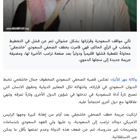
تأتي مواقف السعودية وقراراتها بشكل عشوائي تنم عن فشل في التخطيط
وتصلب في الرأي الحاكم، فهي قامرت بخطف الصحفي السعودي "خاشجقي"
محاولةً تلغطية فشلها اقليمياً ودولياً بعد صفعة ترامب الأخيرة لها، ومضيفة
جريمة جديدة إلى سجلها الدموي.
وكالة مهر للأنباء
: تعكس قضية الصحفي السعودي المخطوف جمال خاشقجي تخبط
الديوان السعودي في قراراته، وانتهاكه لكل المعايير الدولية وحقوق الانسان التي
تصبح تارةً أداة للسعودية في تدخلها في شؤون الدول الأخرى وتارةً تمزقه وتنهي
علاقاتها مع دول أخرى احتجاجاً عليه.
ارتكبت جريمة خطف الصحفي خاشجقي بعد أيام من إهانة كبيرة وجهها الرئيس
الامريكي دونالد ترامب إلى السعودية، رد عليها ولي العهد السعودي بابتسامات
وتصريحات غير مدروسة، تنم عن ضعف هذه الدولة وعدم تمتعها بأقل ما يمكن
من الاستقلالية.